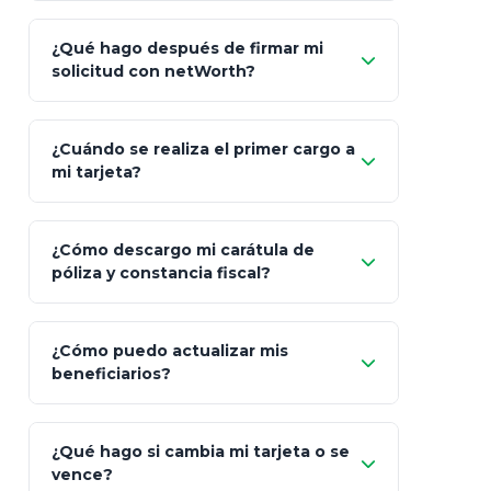
Carta de
App Store (iOS)
Google Play
¿Qué hago después de firmar mi
Bienvenida
solicitud con netWorth?
"¿Aún no tienes cuenta?
Regístrate"
¡Relájate!
¿Cuándo se realiza el primer cargo a
mi tarjeta?
¿Cómo descargo mi carátula de
póliza y constancia fiscal?
¿Cómo puedo actualizar mis
"Mis Pólizas" > "Documentos"
beneficiarios?
¿Qué hago si cambia mi tarjeta o se
vence?