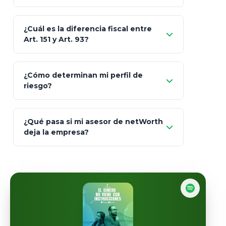
Skandia (Crea)
¿Cuál es la diferencia fiscal entre
MetLife (MetaLife)
Art. 151 y Art. 93?
Prudential
Art. 151
¿Cómo determinan mi perfil de
riesgo?
AXA Seguros
Art.
93
Mapfre
¿Qué pasa si mi asesor de netWorth
totalmente
deja la empresa?
libres de impuestos
GBM
Actinver
reasigna
Fintual
automáticamente
Principal