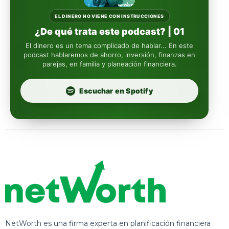
Sura
EL DINERO NO VIENE CON INSTRUCCIONES
¿De qué trata este podcast? | 01
Insignia Life
El dinero es un tema complicado de hablar... En este
podcast hablaremos de ahorro, inversión, finanzas en
parejas, en familia y planeación financiera.
Profuturo
Escuchar en Spotify
NetWorth es una firma experta en planificación financiera