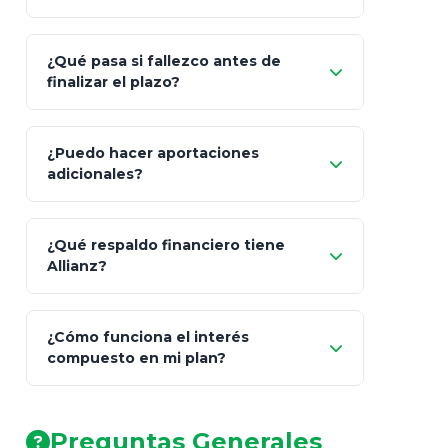
¿Qué pasa si fallezco antes de
"Switching" (cambio de fondos)
finalizar el plazo?
¿Puedo hacer aportaciones
100% a tus
adicionales?
beneficiarios designados
¿Qué respaldo financiero tiene
Allianz?
¿Cómo funciona el interés
compuesto en mi plan?
AA (Muy Fuerte)
Preguntas Generales