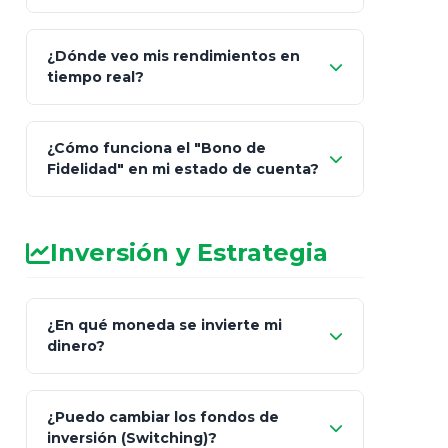
¿Dónde veo mis rendimientos en
"Link
tiempo real?
de Cobro Seguro"
¿Cómo funciona el "Bono de
Fidelidad" en mi estado de cuenta?
Inversión y Estrategia
¿En qué moneda se invierte mi
dinero?
Pesos (ajustados a
¿Puedo cambiar los fondos de
inflación), Dólares o Euros
inversión (Switching)?