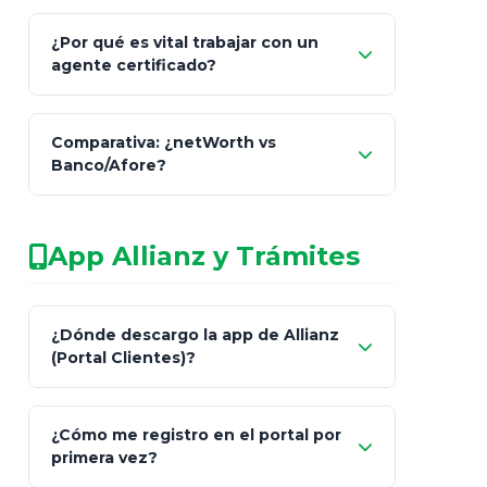
Comisión Nacional de
¿Por qué es vital trabajar con un
Seguros y Fianzas (CNSF)
agente certificado?
netWorth
Comparativa: ¿netWorth vs
consultor técnico
Banco/Afore?
legalmente facultado
No arriesgues tu
App Allianz y Trámites
patrimonio con asesores informales en
redes sociales.
Característica
netWorth (Certificado)
Ba
¿Dónde descargo la app de Allianz
(Portal Clientes)?
Asesoría
Personalizada y Continua
Gen
"Allianz
Fiscalidad
Estrategia Art. 151 / 93
Bás
¿Cómo me registro en el portal por
Client"
primera vez?
Inversión
S&P 500, ETFs Globales
Deu