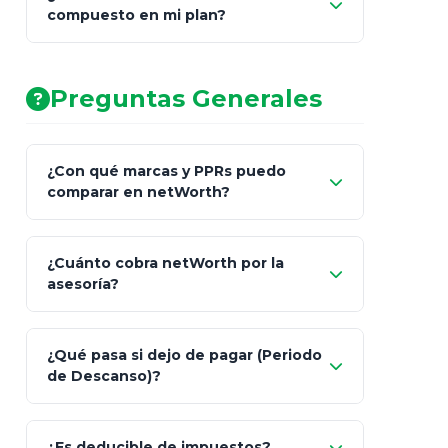
compuesto en mi plan?
AA (Muy Fuerte)
Preguntas Generales
¿Con qué marcas y PPRs puedo
comparar en netWorth?
¿Cuánto cobra netWorth por la
asesoría?
Nada.
¿Qué pasa si dejo de pagar (Periodo
de Descanso)?
Allianz (Optimaxx Plus)
Optimaxx Plus
¿Es deducible de impuestos?