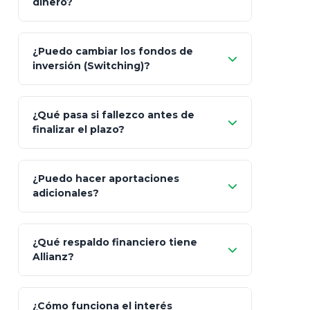
dinero?
Pesos (ajustados a
¿Puedo cambiar los fondos de
inflación), Dólares o Euros
inversión (Switching)?
¿Qué pasa si fallezco antes de
"Switching" (cambio de fondos)
finalizar el plazo?
¿Puedo hacer aportaciones
100% a tus
adicionales?
beneficiarios designados
¿Qué respaldo financiero tiene
Allianz?
¿Cómo funciona el interés