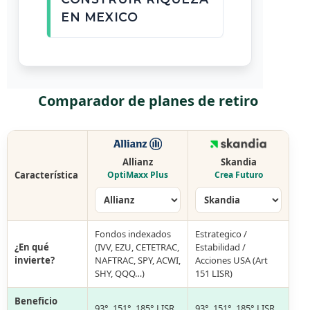
EN MEXICO
Comparador de planes de retiro
Allianz
Skandia
Característica
OptiMaxx Plus
Crea Futuro
Fondos indexados
Estrategico /
¿En qué
(IVV, EZU, CETETRAC,
Estabilidad /
invierte?
NAFTRAC, SPY, ACWI,
Acciones USA (Art
SHY, QQQ…)
151 LISR)
Beneficio
93°, 151°, 185° LISR
93°, 151°, 185° LISR