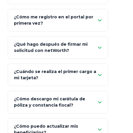
Asesoría
Personalizada y Continua
Gen
"Allianz
Fiscalidad
Estrategia Art. 151 / 93
Bás
¿Cómo me registro en el portal por
Client"
primera vez?
Inversión
S&P 500, ETFs Globales
Deu
Carta de
App Store (iOS)
Google Play
¿Qué hago después de firmar mi
Bienvenida
solicitud con netWorth?
"¿Aún no tienes cuenta?
Regístrate"
¡Relájate!
¿Cuándo se realiza el primer cargo a
mi tarjeta?
¿Cómo descargo mi carátula de
póliza y constancia fiscal?
¿Cómo puedo actualizar mis
"Mis Pólizas" > "Documentos"
beneficiarios?