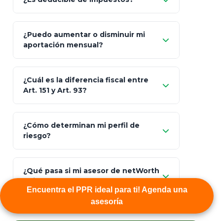
GNP (Proyecta)
Sí
¿Puedo aumentar o disminuir mi
Seguros Monterrey
aportación mensual?
Skandia (Crea)
¿Cuál es la diferencia fiscal entre
MetLife (MetaLife)
Art. 151 y Art. 93?
Prudential
Art. 151
¿Cómo determinan mi perfil de
riesgo?
AXA Seguros
Art.
93
Mapfre
¿Qué pasa si mi asesor de netWorth
totalmente
deja la empresa?
libres de impuestos
GBM
Encuentra el PPR ideal para ti! Agenda una
asesoría
Actinver