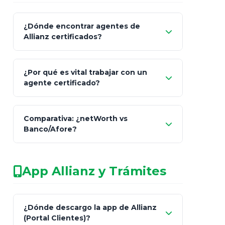
¿Dónde encontrar agentes de
Allianz certificados?
Comisión Nacional de
¿Por qué es vital trabajar con un
Seguros y Fianzas (CNSF)
agente certificado?
netWorth
Comparativa: ¿netWorth vs
consultor técnico
Banco/Afore?
legalmente facultado
No arriesgues tu
App Allianz y Trámites
patrimonio con asesores informales en
redes sociales.
Característica
netWorth (Certificado)
Ba
¿Dónde descargo la app de Allianz
(Portal Clientes)?