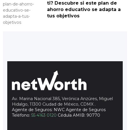
ti? Descubre si este plan de
ahorro educativo se adapta a
tus objetivos
Av. Marina Nacional 385, Verónica Anzúres, Miguel
Hidalgo, 11300 Ciudad de México, CDMX
.
Agente de Seguros: NWC Agente de Seguros
Teléfono:
55 4163 0120
Cédula AMIB: 90770