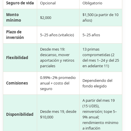
Seguro de vida
Opcional
Obligatorio
Monto
$1,500 (a partir de 10
$2,000
mínimo
años)
Plazo de
5–25 años (vitalicio)
5–25 años
inversión
Desde mes 19:
13 primas
descanso, mover
comprometidas (2
Flexibilidad
aportación y retiros
del mes 1–24 y del 25
parciales
en adelante 11)
0.99%–2% promedio
Dependiendo del
Comisiones
anual + costo del
fondo elegido
seguro
A partir del mes 19
(15 UDIS),
Desde mes 19, desde
reinversión; tope 5–
Disponibilidad
$10,000
9% anual;
rendimiento mínimo
a inflación