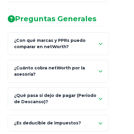
AA (Muy Fuerte)
Preguntas Generales
¿Con qué marcas y PPRs puedo
comparar en netWorth?
¿Cuánto cobra netWorth por la
asesoría?
Nada.
¿Qué pasa si dejo de pagar (Periodo
de Descanso)?
Allianz (Optimaxx Plus)
Optimaxx Plus
¿Es deducible de impuestos?
GNP (Proyecta)