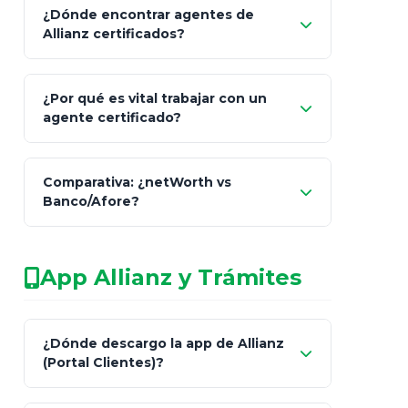
¿Dónde encontrar agentes de
Allianz certificados?
Comisión Nacional de
¿Por qué es vital trabajar con un
Seguros y Fianzas (CNSF)
agente certificado?
netWorth
Comparativa: ¿netWorth vs
consultor técnico
Banco/Afore?
legalmente facultado
No arriesgues tu
App Allianz y Trámites
patrimonio con asesores informales en
redes sociales.
Característica
netWorth (Certificado)
Ba
¿Dónde descargo la app de Allianz
(Portal Clientes)?
Asesoría
Personalizada y Continua
Gen