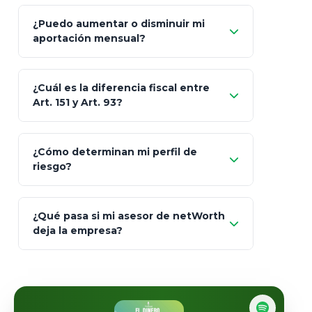
Sí
¿Puedo aumentar o disminuir mi
Seguros Monterrey
aportación mensual?
Skandia (Crea)
¿Cuál es la diferencia fiscal entre
MetLife (MetaLife)
Art. 151 y Art. 93?
Prudential
Art. 151
¿Cómo determinan mi perfil de
riesgo?
AXA Seguros
Art.
93
Mapfre
¿Qué pasa si mi asesor de netWorth
totalmente
deja la empresa?
libres de impuestos
GBM
Actinver
reasigna
Fintual