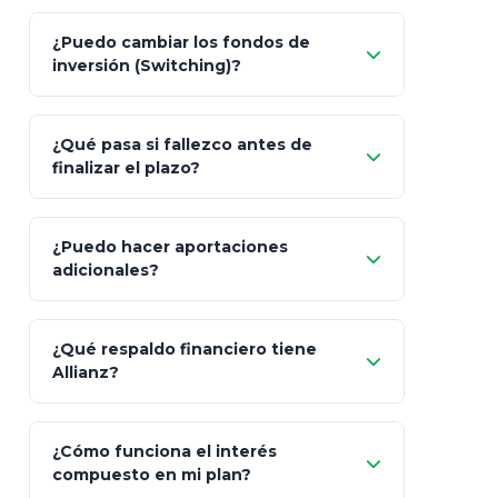
Pesos (ajustados a
¿Puedo cambiar los fondos de
inflación), Dólares o Euros
inversión (Switching)?
¿Qué pasa si fallezco antes de
"Switching" (cambio de fondos)
finalizar el plazo?
¿Puedo hacer aportaciones
100% a tus
adicionales?
beneficiarios designados
¿Qué respaldo financiero tiene
Allianz?
¿Cómo funciona el interés
compuesto en mi plan?