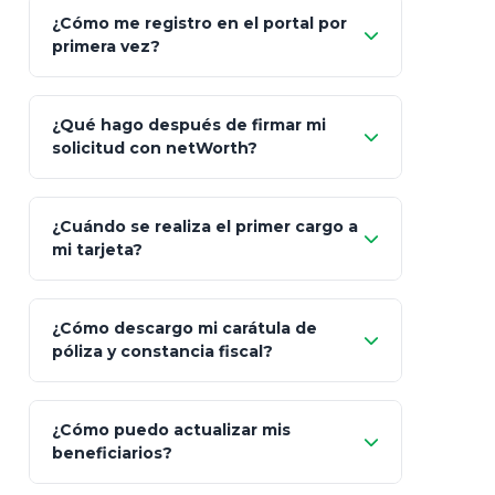
"Allianz
Fiscalidad
Estrategia Art. 151 / 93
Bás
¿Cómo me registro en el portal por
Client"
primera vez?
Inversión
S&P 500, ETFs Globales
Deu
Carta de
App Store (iOS)
Google Play
¿Qué hago después de firmar mi
Bienvenida
solicitud con netWorth?
"¿Aún no tienes cuenta?
Regístrate"
¡Relájate!
¿Cuándo se realiza el primer cargo a
mi tarjeta?
¿Cómo descargo mi carátula de
póliza y constancia fiscal?
¿Cómo puedo actualizar mis
"Mis Pólizas" > "Documentos"
beneficiarios?