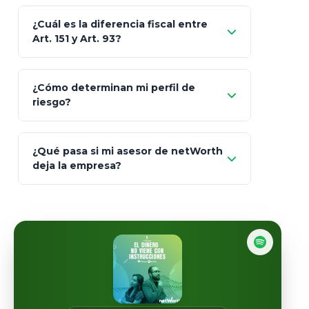
Skandia (Crea)
¿Cuál es la diferencia fiscal entre
MetLife (MetaLife)
Art. 151 y Art. 93?
Prudential
Art. 151
¿Cómo determinan mi perfil de
riesgo?
AXA Seguros
Art.
93
Mapfre
¿Qué pasa si mi asesor de netWorth
totalmente
deja la empresa?
libres de impuestos
GBM
Actinver
reasigna
Fintual
automáticamente
Principal