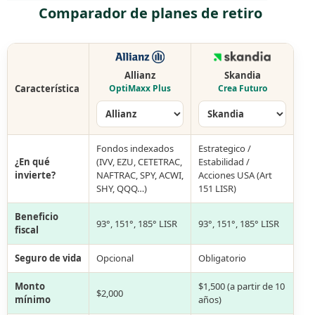
Comparador de planes de retiro
Allianz
Skandia
Característica
OptiMaxx Plus
Crea Futuro
Fondos indexados
Estrategico /
¿En qué
(IVV, EZU, CETETRAC,
Estabilidad /
invierte?
NAFTRAC, SPY, ACWI,
Acciones USA (Art
SHY, QQQ…)
151 LISR)
Beneficio
93°, 151°, 185° LISR
93°, 151°, 185° LISR
fiscal
Seguro de vida
Opcional
Obligatorio
Monto
$1,500 (a partir de 10
$2,000
mínimo
años)