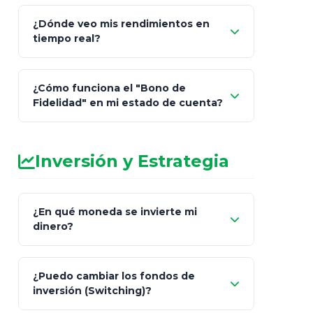
¿Dónde veo mis rendimientos en
"Link
tiempo real?
de Cobro Seguro"
¿Cómo funciona el "Bono de
Fidelidad" en mi estado de cuenta?
Inversión y Estrategia
¿En qué moneda se invierte mi
dinero?
Pesos (ajustados a
¿Puedo cambiar los fondos de
inflación), Dólares o Euros
inversión (Switching)?