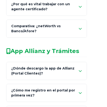
Comisión Nacional de
¿Por qué es vital trabajar con un
Seguros y Fianzas (CNSF)
agente certificado?
netWorth
Comparativa: ¿netWorth vs
consultor técnico
Banco/Afore?
legalmente facultado
No arriesgues tu
App Allianz y Trámites
patrimonio con asesores informales en
redes sociales.
Característica
netWorth (Certificado)
Ba
¿Dónde descargo la app de Allianz
(Portal Clientes)?
Asesoría
Personalizada y Continua
Gen
"Allianz
Fiscalidad
Estrategia Art. 151 / 93
Bás
¿Cómo me registro en el portal por
Client"
primera vez?
Inversión
S&P 500, ETFs Globales
Deu