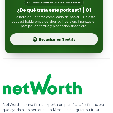
Sura
EL DINERO NO VIENE CON INSTRUCCIONES
¿De qué trata este podcast? | 01
Insignia Life
El dinero es un tema complicado de hablar... En este
podcast hablaremos de ahorro, inversión, finanzas en
parejas, en familia y planeación financiera.
Profuturo
Escuchar en Spotify
NetWorth es una firma experta en planificación financiera
que ayuda a las personas en México a asegurar su futuro.