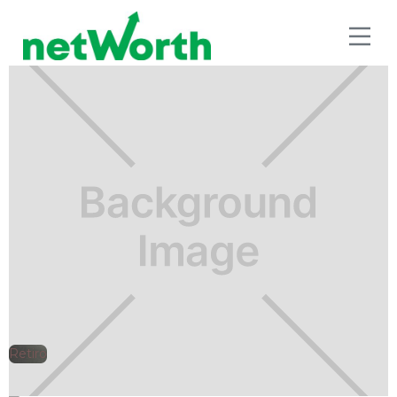
RETIRO
🕘
Jorge Gutiérrez
2024-12-14
Retiro