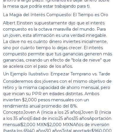
ahorro a largo plazo. Ignorarlos es dejar dinero sobre
la mesa que podría estar trabajando para ti.
La Magia del Interés Compuesto: El Tiempo es Oro
Albert Einstein supuestamente dijo que el interés
compuesto es la octava maravilla del mundo. Para
un joven, esta afirmación es una verdad innegable.
La clave no es cuánto dinero inviertes inicialmente,
sino por cuánto tiempo lo dejas crecer. El interés
compuesto permite que tus ganancias generen más
ganancias, creando un efecto de "bola de nieve" que
se acelera con el paso de los años.
Un Ejemplo Ilustrativo: Empezar Temprano vs. Tarde
Consideremos dos jóvenes con el mismo objetivo de
retiro y la misma capacidad de ahorro mensual, pero
que inician su PPR en edades distintas. Ambos
invierten $2,000 pesos mensuales con un
rendimiento anual promedio del 8%.
ConceptoJoven A (Inicia a los 25 años)Joven B (Inicia
a los 35 años)Edad de inicio25 años35 añosAportación
mensual$2,000 MXN$2,000 MXNAños de inversión
(hasta los 65)40 años30 añosTotal aportado$960,000