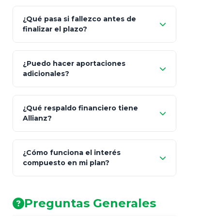
¿Qué pasa si fallezco antes de
"Switching" (cambio de fondos)
finalizar el plazo?
¿Puedo hacer aportaciones
100% a tus
adicionales?
beneficiarios designados
¿Qué respaldo financiero tiene
Allianz?
¿Cómo funciona el interés
compuesto en mi plan?
AA (Muy Fuerte)
Preguntas Generales