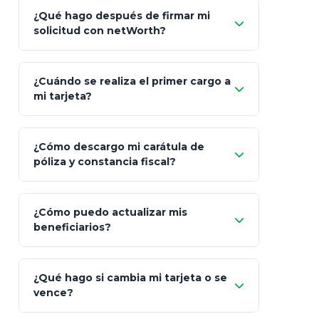
Carta de
App Store (iOS)
Google Play
¿Qué hago después de firmar mi
Bienvenida
solicitud con netWorth?
"¿Aún no tienes cuenta?
Regístrate"
¡Relájate!
¿Cuándo se realiza el primer cargo a
mi tarjeta?
¿Cómo descargo mi carátula de
póliza y constancia fiscal?
¿Cómo puedo actualizar mis
"Mis Pólizas" > "Documentos"
beneficiarios?
¿Qué hago si cambia mi tarjeta o se
vence?