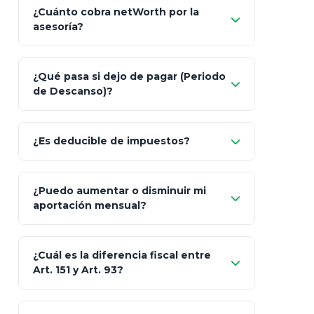
¿Cuánto cobra netWorth por la
asesoría?
Nada.
¿Qué pasa si dejo de pagar (Periodo
de Descanso)?
Allianz (Optimaxx Plus)
Optimaxx Plus
¿Es deducible de impuestos?
GNP (Proyecta)
Sí
¿Puedo aumentar o disminuir mi
Seguros Monterrey
aportación mensual?
Skandia (Crea)
¿Cuál es la diferencia fiscal entre
MetLife (MetaLife)
Art. 151 y Art. 93?
Prudential
Art. 151