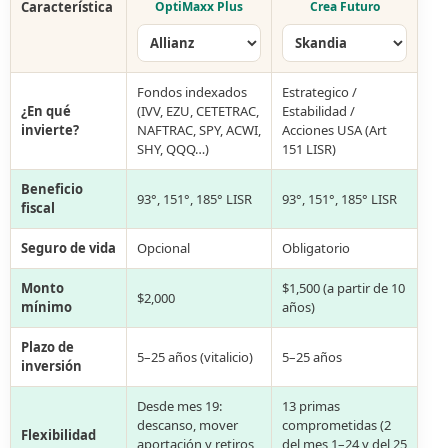
Característica
OptiMaxx Plus
Crea Futuro
Fondos indexados
Estrategico /
¿En qué
(IVV, EZU, CETETRAC,
Estabilidad /
invierte?
NAFTRAC, SPY, ACWI,
Acciones USA (Art
SHY, QQQ…)
151 LISR)
Beneficio
93°, 151°, 185° LISR
93°, 151°, 185° LISR
fiscal
Seguro de vida
Opcional
Obligatorio
Monto
$1,500 (a partir de 10
$2,000
mínimo
años)
Plazo de
5–25 años (vitalicio)
5–25 años
inversión
Desde mes 19:
13 primas
descanso, mover
comprometidas (2
Flexibilidad
aportación y retiros
del mes 1–24 y del 25