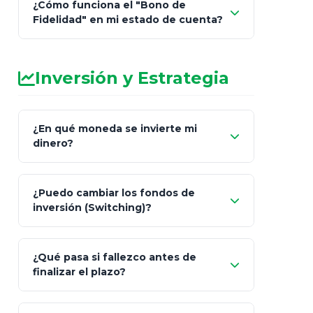
¿Cómo funciona el "Bono de
Fidelidad" en mi estado de cuenta?
Inversión y Estrategia
¿En qué moneda se invierte mi
dinero?
Pesos (ajustados a
¿Puedo cambiar los fondos de
inflación), Dólares o Euros
inversión (Switching)?
¿Qué pasa si fallezco antes de
"Switching" (cambio de fondos)
finalizar el plazo?