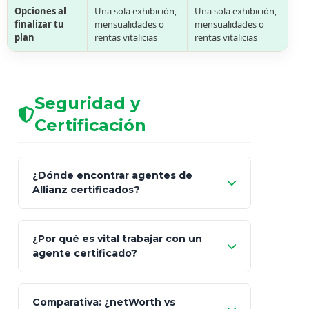
Opciones al
Una sola exhibición,
Una sola exhibición,
finalizar tu
mensualidades o
mensualidades o
plan
rentas vitalicias
rentas vitalicias
Seguridad y
Certificación
¿Dónde encontrar agentes de
Allianz certificados?
Comisión Nacional de
¿Por qué es vital trabajar con un
Seguros y Fianzas (CNSF)
agente certificado?
netWorth
Comparativa: ¿netWorth vs
consultor técnico