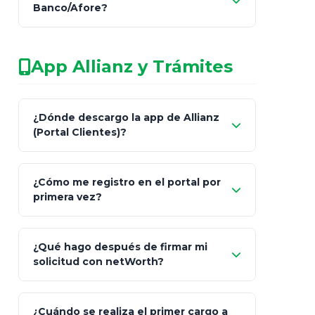
Banco/Afore?
legalmente facultado
No arriesgues tu
App Allianz y Trámites
patrimonio con asesores informales en
redes sociales.
Característica
netWorth (Certificado)
Ba
¿Dónde descargo la app de Allianz
(Portal Clientes)?
Asesoría
Personalizada y Continua
Gen
"Allianz
Fiscalidad
Estrategia Art. 151 / 93
Bás
¿Cómo me registro en el portal por
Client"
primera vez?
Inversión
S&P 500, ETFs Globales
Deu
Carta de
App Store (iOS)
Google Play
¿Qué hago después de firmar mi
Bienvenida
solicitud con netWorth?
"¿Aún no tienes cuenta?
Regístrate"
¡Relájate!
¿Cuándo se realiza el primer cargo a