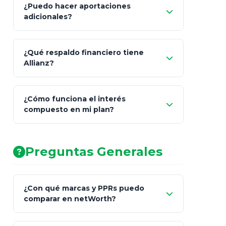
¿Puedo hacer aportaciones
100% a tus
adicionales?
beneficiarios designados
¿Qué respaldo financiero tiene
Allianz?
¿Cómo funciona el interés
compuesto en mi plan?
AA (Muy Fuerte)
Preguntas Generales
¿Con qué marcas y PPRs puedo
comparar en netWorth?