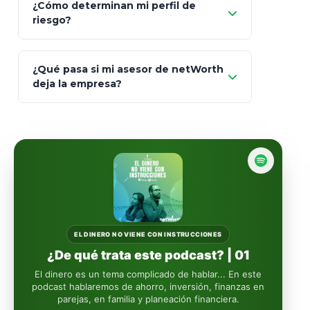
¿Cómo determinan mi perfil de
riesgo?
AXA Seguros
Art.
93
Mapfre
¿Qué pasa si mi asesor de netWorth
totalmente
deja la empresa?
libres de impuestos
GBM
Actinver
reasigna
Fintual
automáticamente
Principal
Sura
EL DINERO NO VIENE CON INSTRUCCIONES
¿De qué trata este podcast? | 01
Insignia Life
El dinero es un tema complicado de hablar... En este
podcast hablaremos de ahorro, inversión, finanzas en
parejas, en familia y planeación financiera.
Profuturo