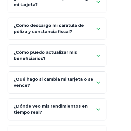
mi tarjeta?
¿Cómo descargo mi carátula de
póliza y constancia fiscal?
¿Cómo puedo actualizar mis
"Mis Pólizas" > "Documentos"
beneficiarios?
¿Qué hago si cambia mi tarjeta o se
vence?
¿Dónde veo mis rendimientos en
"Link
tiempo real?
de Cobro Seguro"