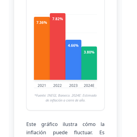
7.82%
7.36%
4.66%
3.80%
2021
2022
2023
2024E
*Fuente: INEGI, Banxico. 2024E: Estimado
de inflación a cierre de año.
Este gráfico ilustra cómo la
inflación puede fluctuar. Es