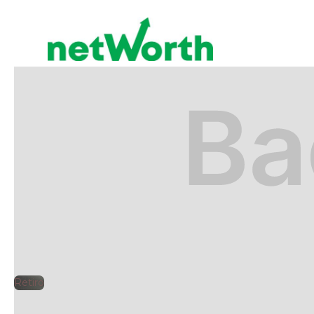
RETIRO
🕘
Jorge Gutiérrez
2025
Retiro