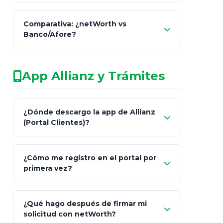
netWorth
Comparativa: ¿netWorth vs
consultor técnico
Banco/Afore?
legalmente facultado
No arriesgues tu
App Allianz y Trámites
patrimonio con asesores informales en
redes sociales.
Característica
netWorth (Certificado)
Ba
¿Dónde descargo la app de Allianz
(Portal Clientes)?
Asesoría
Personalizada y Continua
Gen
"Allianz
Fiscalidad
Estrategia Art. 151 / 93
Bás
¿Cómo me registro en el portal por
Client"
primera vez?
Inversión
S&P 500, ETFs Globales
Deu
Carta de
App Store (iOS)
Google Play
¿Qué hago después de firmar mi
Bienvenida
solicitud con netWorth?