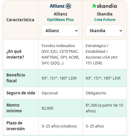
Allianz
Skandia
Característica
OptiMaxx Plus
Crea Futuro
Fondos indexados
Estrategico /
¿En qué
(IVV, EZU, CETETRAC,
Estabilidad /
invierte?
NAFTRAC, SPY, ACWI,
Acciones USA (Art
SHY, QQQ…)
151 LISR)
Beneficio
93°, 151°, 185° LISR
93°, 151°, 185° LISR
fiscal
Seguro de vida
Opcional
Obligatorio
Monto
$1,500 (a partir de 10
$2,000
mínimo
años)
Plazo de
5–25 años (vitalicio)
5–25 años
inversión