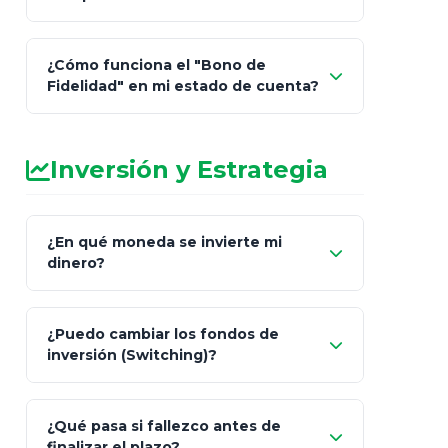
de Cobro Seguro"
¿Cómo funciona el "Bono de
Fidelidad" en mi estado de cuenta?
Inversión y Estrategia
¿En qué moneda se invierte mi
dinero?
Pesos (ajustados a
¿Puedo cambiar los fondos de
inflación), Dólares o Euros
inversión (Switching)?
¿Qué pasa si fallezco antes de
"Switching" (cambio de fondos)
finalizar el plazo?