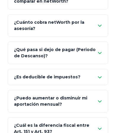
comparar en netWorth?
¿Cuánto cobra netWorth por la
asesoría?
Nada.
¿Qué pasa si dejo de pagar (Periodo
de Descanso)?
Allianz (Optimaxx Plus)
Optimaxx Plus
¿Es deducible de impuestos?
GNP (Proyecta)
Sí
¿Puedo aumentar o disminuir mi
Seguros Monterrey
aportación mensual?
Skandia (Crea)
¿Cuál es la diferencia fiscal entre
MetLife (MetaLife)
Art. 151 y Art. 93?