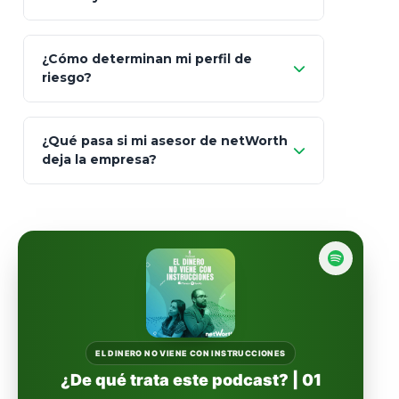
Prudential
Art. 151
¿Cómo determinan mi perfil de
riesgo?
AXA Seguros
Art.
93
Mapfre
¿Qué pasa si mi asesor de netWorth
totalmente
deja la empresa?
libres de impuestos
GBM
Actinver
reasigna
Fintual
automáticamente
Principal
Sura
EL DINERO NO VIENE CON INSTRUCCIONES
¿De qué trata este podcast? | 01
Insignia Life