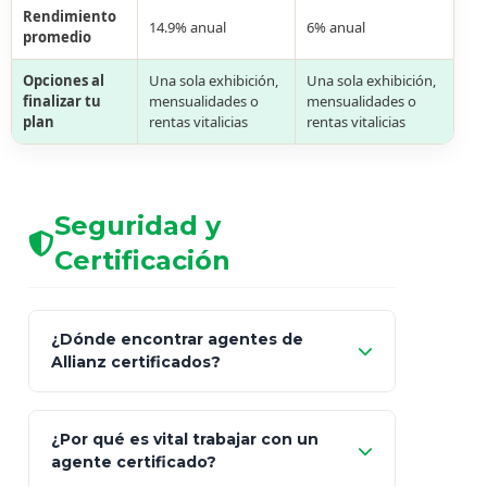
Rendimiento
14.9% anual
6% anual
promedio
Opciones al
Una sola exhibición,
Una sola exhibición,
finalizar tu
mensualidades o
mensualidades o
plan
rentas vitalicias
rentas vitalicias
Seguridad y
Certificación
¿Dónde encontrar agentes de
Allianz certificados?
Comisión Nacional de
¿Por qué es vital trabajar con un
Seguros y Fianzas (CNSF)
agente certificado?