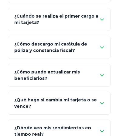
"¿Aún no tienes cuenta?
Regístrate"
¡Relájate!
¿Cuándo se realiza el primer cargo a
mi tarjeta?
¿Cómo descargo mi carátula de
póliza y constancia fiscal?
¿Cómo puedo actualizar mis
"Mis Pólizas" > "Documentos"
beneficiarios?
¿Qué hago si cambia mi tarjeta o se
vence?
¿Dónde veo mis rendimientos en
"Link
tiempo real?