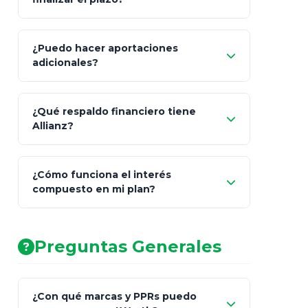
¿Puedo hacer aportaciones
100% a tus
adicionales?
beneficiarios designados
¿Qué respaldo financiero tiene
Allianz?
¿Cómo funciona el interés
compuesto en mi plan?
AA (Muy Fuerte)
Preguntas Generales
¿Con qué marcas y PPRs puedo