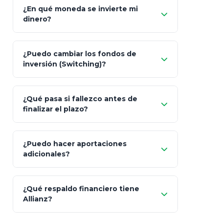
¿En qué moneda se invierte mi
dinero?
Pesos (ajustados a
¿Puedo cambiar los fondos de
inflación), Dólares o Euros
inversión (Switching)?
¿Qué pasa si fallezco antes de
"Switching" (cambio de fondos)
finalizar el plazo?
¿Puedo hacer aportaciones
100% a tus
adicionales?
beneficiarios designados
¿Qué respaldo financiero tiene
Allianz?