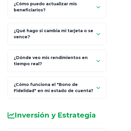
¿Cómo puedo actualizar mis
"Mis Pólizas" > "Documentos"
beneficiarios?
¿Qué hago si cambia mi tarjeta o se
vence?
¿Dónde veo mis rendimientos en
"Link
tiempo real?
de Cobro Seguro"
¿Cómo funciona el "Bono de
Fidelidad" en mi estado de cuenta?
Inversión y Estrategia