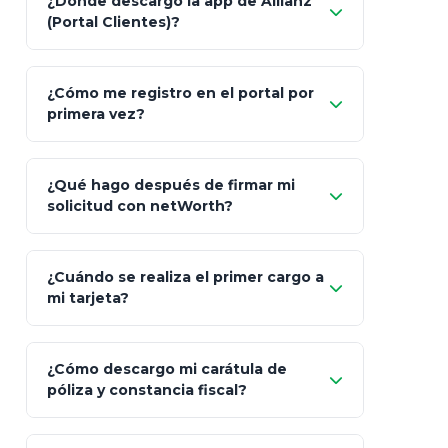
¿Dónde descargo la app de Allianz
(Portal Clientes)?
Asesoría
Personalizada y Continua
Gen
"Allianz
Fiscalidad
Estrategia Art. 151 / 93
Bás
¿Cómo me registro en el portal por
Client"
primera vez?
Inversión
S&P 500, ETFs Globales
Deu
Carta de
App Store (iOS)
Google Play
¿Qué hago después de firmar mi
Bienvenida
solicitud con netWorth?
"¿Aún no tienes cuenta?
Regístrate"
¡Relájate!
¿Cuándo se realiza el primer cargo a
mi tarjeta?
¿Cómo descargo mi carátula de
póliza y constancia fiscal?