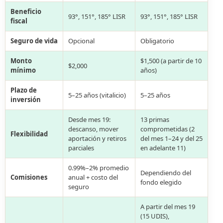
Beneficio
93°, 151°, 185° LISR
93°, 151°, 185° LISR
fiscal
Seguro de vida
Opcional
Obligatorio
Monto
$1,500 (a partir de 10
$2,000
mínimo
años)
Plazo de
5–25 años (vitalicio)
5–25 años
inversión
Desde mes 19:
13 primas
descanso, mover
comprometidas (2
Flexibilidad
aportación y retiros
del mes 1–24 y del 25
parciales
en adelante 11)
0.99%–2% promedio
Dependiendo del
Comisiones
anual + costo del
fondo elegido
seguro
A partir del mes 19
(15 UDIS),