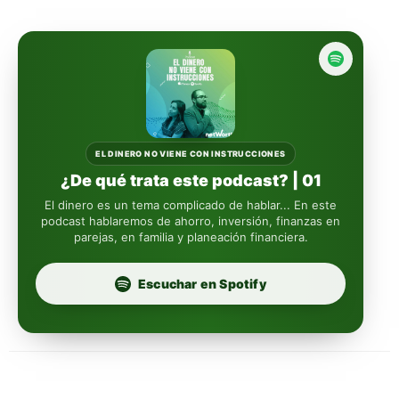
Actinver
reasigna
Fintual
automáticamente
Principal
Sura
EL DINERO NO VIENE CON INSTRUCCIONES
¿De qué trata este podcast? | 01
Insignia Life
El dinero es un tema complicado de hablar... En este
podcast hablaremos de ahorro, inversión, finanzas en
parejas, en familia y planeación financiera.
Profuturo
Escuchar en Spotify