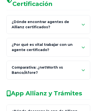
Certificación
¿Dónde encontrar agentes de
Allianz certificados?
Comisión Nacional de
¿Por qué es vital trabajar con un
Seguros y Fianzas (CNSF)
agente certificado?
netWorth
Comparativa: ¿netWorth vs
consultor técnico
Banco/Afore?
legalmente facultado
No arriesgues tu
App Allianz y Trámites
patrimonio con asesores informales en
redes sociales.
Característica
netWorth (Certificado)
Ba