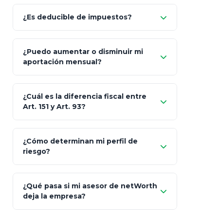
Allianz (Optimaxx Plus)
Optimaxx Plus
¿Es deducible de impuestos?
GNP (Proyecta)
Sí
¿Puedo aumentar o disminuir mi
Seguros Monterrey
aportación mensual?
Skandia (Crea)
¿Cuál es la diferencia fiscal entre
MetLife (MetaLife)
Art. 151 y Art. 93?
Prudential
Art. 151
¿Cómo determinan mi perfil de
riesgo?
AXA Seguros
Art.
93
Mapfre
¿Qué pasa si mi asesor de netWorth
totalmente
deja la empresa?
libres de impuestos
GBM