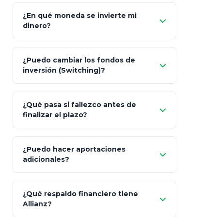
¿En qué moneda se invierte mi
dinero?
Pesos (ajustados a
¿Puedo cambiar los fondos de
inflación), Dólares o Euros
inversión (Switching)?
¿Qué pasa si fallezco antes de
"Switching" (cambio de fondos)
finalizar el plazo?
¿Puedo hacer aportaciones
100% a tus
adicionales?
beneficiarios designados
¿Qué respaldo financiero tiene
Allianz?