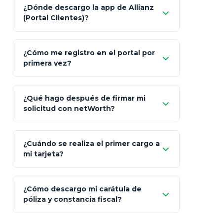
Característica
netWorth (Certificado)
Ba
¿Dónde descargo la app de Allianz
(Portal Clientes)?
Asesoría
Personalizada y Continua
Gen
"Allianz
Fiscalidad
Estrategia Art. 151 / 93
Bás
¿Cómo me registro en el portal por
Client"
primera vez?
Inversión
S&P 500, ETFs Globales
Deu
Carta de
App Store (iOS)
Google Play
¿Qué hago después de firmar mi
Bienvenida
solicitud con netWorth?
"¿Aún no tienes cuenta?
Regístrate"
¡Relájate!
¿Cuándo se realiza el primer cargo a
mi tarjeta?
¿Cómo descargo mi carátula de
póliza y constancia fiscal?