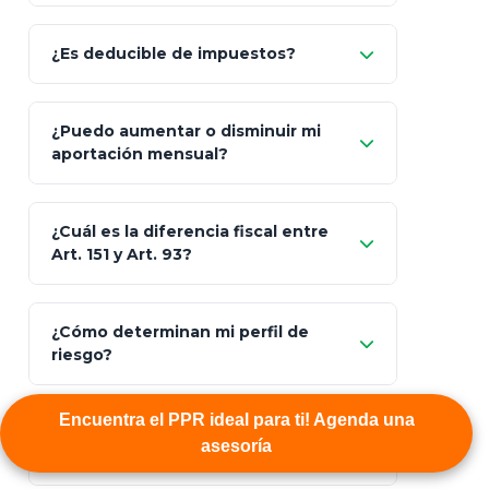
Allianz (Optimaxx Plus)
Optimaxx Plus
¿Es deducible de impuestos?
GNP (Proyecta)
Sí
¿Puedo aumentar o disminuir mi
Seguros Monterrey
aportación mensual?
Skandia (Crea)
¿Cuál es la diferencia fiscal entre
MetLife (MetaLife)
Art. 151 y Art. 93?
Prudential
Art. 151
¿Cómo determinan mi perfil de
riesgo?
AXA Seguros
Art.
93
Mapfre
Encuentra el PPR ideal para ti! Agenda una
¿Qué pasa si mi asesor de netWorth
totalmente
asesoría
deja la empresa?
libres de impuestos
GBM