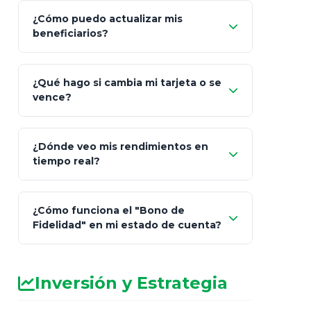
¿Cómo puedo actualizar mis
"Mis Pólizas" > "Documentos"
beneficiarios?
¿Qué hago si cambia mi tarjeta o se
vence?
¿Dónde veo mis rendimientos en
"Link
tiempo real?
de Cobro Seguro"
¿Cómo funciona el "Bono de
Fidelidad" en mi estado de cuenta?
Inversión y Estrategia