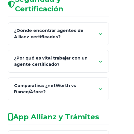
Certificación
¿Dónde encontrar agentes de
Allianz certificados?
Comisión Nacional de
¿Por qué es vital trabajar con un
Seguros y Fianzas (CNSF)
agente certificado?
netWorth
Comparativa: ¿netWorth vs
consultor técnico
Banco/Afore?
legalmente facultado
No arriesgues tu
App Allianz y Trámites
patrimonio con asesores informales en
redes sociales.