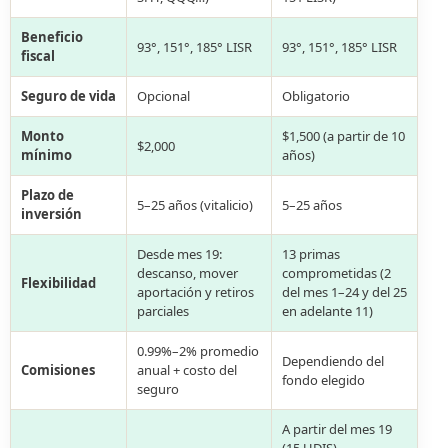
Beneficio
93°, 151°, 185° LISR
93°, 151°, 185° LISR
fiscal
Seguro de vida
Opcional
Obligatorio
Monto
$1,500 (a partir de 10
$2,000
mínimo
años)
Plazo de
5–25 años (vitalicio)
5–25 años
inversión
Desde mes 19:
13 primas
descanso, mover
comprometidas (2
Flexibilidad
aportación y retiros
del mes 1–24 y del 25
parciales
en adelante 11)
0.99%–2% promedio
Dependiendo del
Comisiones
anual + costo del
fondo elegido
seguro
A partir del mes 19