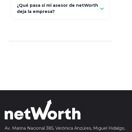
Mapfre
¿Qué pasa si mi asesor de netWorth
totalmente
deja la empresa?
libres de impuestos
GBM
Actinver
reasigna
Fintual
automáticamente
Principal
Sura
Insignia Life
Profuturo
Av. Marina Nacional 385, Verónica Anzúres, Miguel Hidalgo,