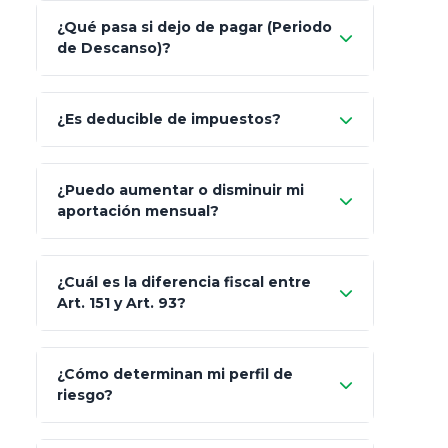
Nada.
¿Qué pasa si dejo de pagar (Periodo
de Descanso)?
Allianz (Optimaxx Plus)
Optimaxx Plus
¿Es deducible de impuestos?
GNP (Proyecta)
Sí
¿Puedo aumentar o disminuir mi
Seguros Monterrey
aportación mensual?
Skandia (Crea)
¿Cuál es la diferencia fiscal entre
MetLife (MetaLife)
Art. 151 y Art. 93?
Prudential
Art. 151
¿Cómo determinan mi perfil de
riesgo?
AXA Seguros
Art.
93