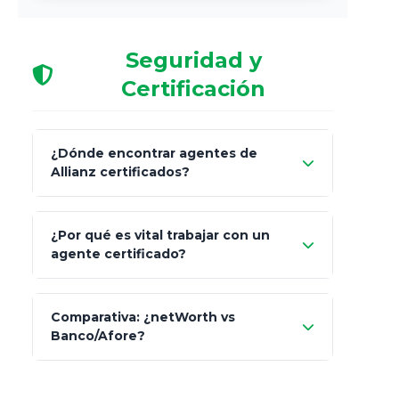
Seguridad y
Certificación
¿Dónde encontrar agentes de
Allianz certificados?
Comisión Nacional de
¿Por qué es vital trabajar con un
Seguros y Fianzas (CNSF)
agente certificado?
netWorth
Comparativa: ¿netWorth vs
consultor técnico
Banco/Afore?
legalmente facultado
No arriesgues tu