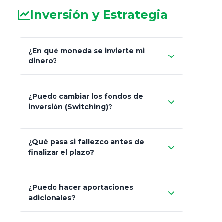
Inversión y Estrategia
¿En qué moneda se invierte mi
dinero?
Pesos (ajustados a
¿Puedo cambiar los fondos de
inflación), Dólares o Euros
inversión (Switching)?
¿Qué pasa si fallezco antes de
"Switching" (cambio de fondos)
finalizar el plazo?
¿Puedo hacer aportaciones
100% a tus
adicionales?
beneficiarios designados