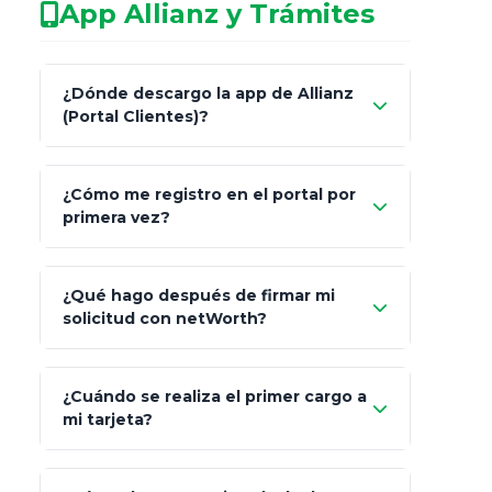
App Allianz y Trámites
patrimonio con asesores informales en
redes sociales.
Característica
netWorth (Certificado)
¿Dónde descargo la app de Allianz
(Portal Clientes)?
Asesoría
Personalizada y Continua
"Allianz
Fiscalidad
Estrategia Art. 151 / 93
¿Cómo me registro en el portal por
Client"
primera vez?
Inversión
S&P 500, ETFs Globales
Carta de
App Store (iOS)
Google Play
¿Qué hago después de firmar mi
Bienvenida
solicitud con netWorth?
"¿Aún no tienes cuenta?
Regístrate"
¡Relájate!
¿Cuándo se realiza el primer cargo a
mi tarjeta?