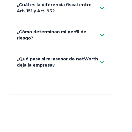
¿Cuál es la diferencia fiscal entre
MetLife (MetaLife)
Art. 151 y Art. 93?
Prudential
Art. 151
¿Cómo determinan mi perfil de
riesgo?
AXA Seguros
Art.
93
Mapfre
¿Qué pasa si mi asesor de netWorth
totalmente
deja la empresa?
libres de impuestos
GBM
Actinver
reasigna
Fintual
automáticamente
Principal
Sura