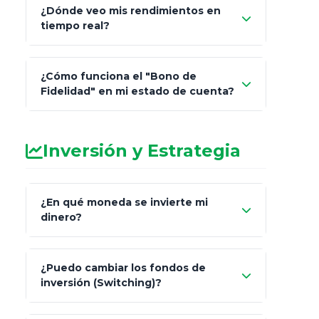
¿Dónde veo mis rendimientos en
"Link
tiempo real?
de Cobro Seguro"
¿Cómo funciona el "Bono de
Fidelidad" en mi estado de cuenta?
Inversión y Estrategia
¿En qué moneda se invierte mi
dinero?
Pesos (ajustados a
¿Puedo cambiar los fondos de
inflación), Dólares o Euros
inversión (Switching)?