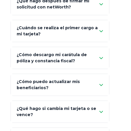
¿Qué hago después de firmar mi
Bienvenida
solicitud con netWorth?
"¿Aún no tienes cuenta?
Regístrate"
¡Relájate!
¿Cuándo se realiza el primer cargo a
mi tarjeta?
¿Cómo descargo mi carátula de
póliza y constancia fiscal?
¿Cómo puedo actualizar mis
"Mis Pólizas" > "Documentos"
beneficiarios?
¿Qué hago si cambia mi tarjeta o se
vence?