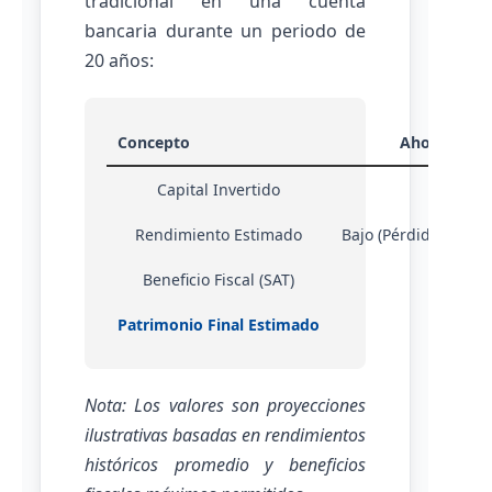
tradicional en una cuenta
bancaria durante un periodo de
20 años:
Concepto
Ahorro Trad
Capital Invertido
$1,
Rendimiento Estimado
Bajo (Pérdida por inf
Beneficio Fiscal (SAT)
Patrimonio Final Estimado
$1,
Nota: Los valores son proyecciones
ilustrativas basadas en rendimientos
históricos promedio y beneficios