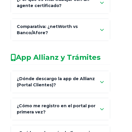
Seguros y Fianzas (CNSF)
agente certificado?
netWorth
Comparativa: ¿netWorth vs
consultor técnico
Banco/Afore?
legalmente facultado
No arriesgues tu
App Allianz y Trámites
patrimonio con asesores informales en
redes sociales.
Característica
netWorth (Certificado)
¿Dónde descargo la app de Allianz
(Portal Clientes)?
Asesoría
Personalizada y Continua
"Allianz
Fiscalidad
Estrategia Art. 151 / 93
¿Cómo me registro en el portal por
Client"
primera vez?
Inversión
S&P 500, ETFs Globales
Carta de
App Store (iOS)
Google Play