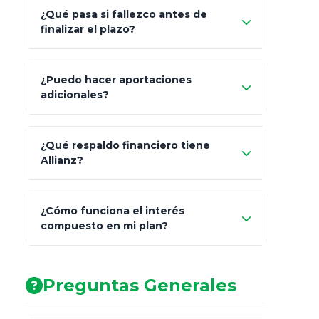
¿Qué pasa si fallezco antes de
"Switching" (cambio de fondos)
finalizar el plazo?
¿Puedo hacer aportaciones
100% a tus
adicionales?
beneficiarios designados
¿Qué respaldo financiero tiene
Allianz?
¿Cómo funciona el interés
compuesto en mi plan?
AA (Muy Fuerte)
Preguntas Generales