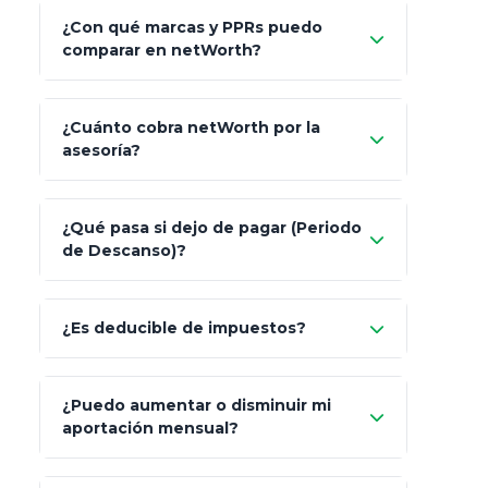
¿Con qué marcas y PPRs puedo
comparar en netWorth?
¿Cuánto cobra netWorth por la
asesoría?
Nada.
¿Qué pasa si dejo de pagar (Periodo
de Descanso)?
Allianz (Optimaxx Plus)
Optimaxx Plus
¿Es deducible de impuestos?
GNP (Proyecta)
Sí
¿Puedo aumentar o disminuir mi
Seguros Monterrey
aportación mensual?
Skandia (Crea)