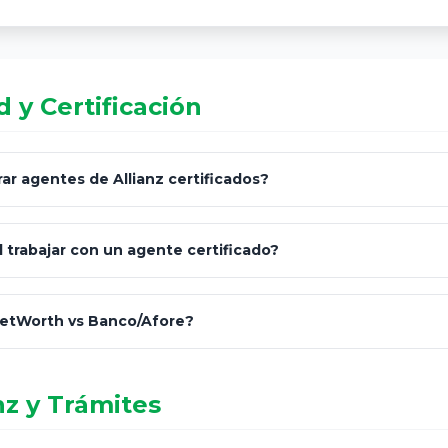
 y Certificación
r agentes de Allianz certificados?
omisión Nacional de Seguros y Fianzas (CNSF)
l trabajar con un agente certificado?
netWorth
consultor técnico
No arriesgues tu patrimonio 
netWorth vs Banco/Afore?
informales en redes sociales.
nz y Trámites