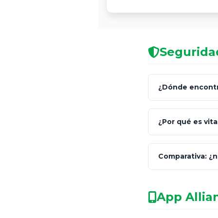
Seguridad
¿Dónde encontra
C
¿Por qué es vita
Comparativa: ¿
facultado
App Allia