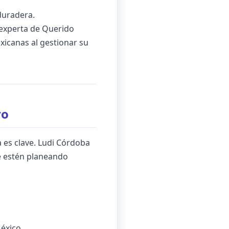
 duradera.
 experta de Querido
xicanas al gestionar su
ro
 es clave. Ludi Córdoba
ue estén planeando
éxico.