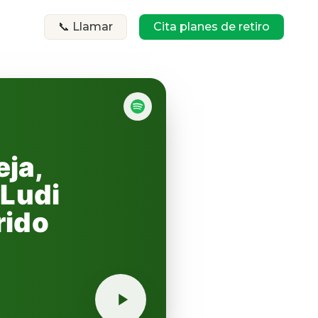
📞 Llamar
Cita planes de retiro
eja,
 Ludi
rido