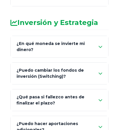
Inversión y Estrategia
¿En qué moneda se invierte mi
dinero?
Pesos (ajustados a
¿Puedo cambiar los fondos de
inflación), Dólares o Euros
inversión (Switching)?
¿Qué pasa si fallezco antes de
"Switching" (cambio de fondos)
finalizar el plazo?
¿Puedo hacer aportaciones
100% a tus
adicionales?