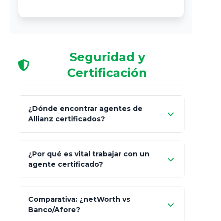
Seguridad y
Certificación
¿Dónde encontrar agentes de
Allianz certificados?
Comisión Nacional de
¿Por qué es vital trabajar con un
Seguros y Fianzas (CNSF)
agente certificado?
netWorth
Comparativa: ¿netWorth vs
consultor técnico
Banco/Afore?
legalmente facultado