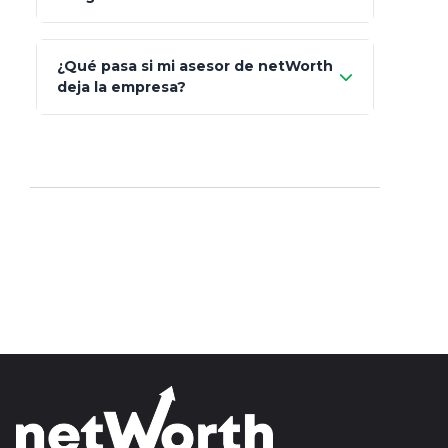
AXA Seguros
Art.
93
Mapfre
¿Qué pasa si mi asesor de netWorth
totalmente
deja la empresa?
libres de impuestos
GBM
Actinver
reasigna
Fintual
automáticamente
Principal
Sura
Insignia Life
Profuturo