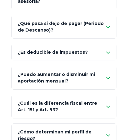
asesoría?
Nada.
¿Qué pasa si dejo de pagar (Periodo
de Descanso)?
Allianz (Optimaxx Plus)
Optimaxx Plus
¿Es deducible de impuestos?
GNP (Proyecta)
Sí
¿Puedo aumentar o disminuir mi
Seguros Monterrey
aportación mensual?
Skandia (Crea)
¿Cuál es la diferencia fiscal entre
MetLife (MetaLife)
Art. 151 y Art. 93?
Prudential
Art. 151
¿Cómo determinan mi perfil de
riesgo?