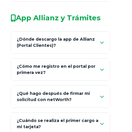
No arriesgues tu
App Allianz y Trámites
patrimonio con asesores informales en
redes sociales.
Característica
netWorth (Certificado)
¿Dónde descargo la app de Allianz
(Portal Clientes)?
Asesoría
Personalizada y Continua
"Allianz
Fiscalidad
Estrategia Art. 151 / 93
¿Cómo me registro en el portal por
Client"
primera vez?
Inversión
S&P 500, ETFs Globales
Carta de
App Store (iOS)
Google Play
¿Qué hago después de firmar mi
Bienvenida
solicitud con netWorth?
"¿Aún no tienes cuenta?
Regístrate"
¡Relájate!
¿Cuándo se realiza el primer cargo a
mi tarjeta?