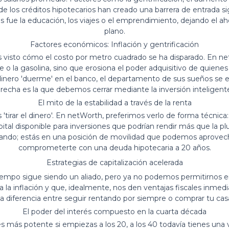
de los créditos hipotecarios han creado una barrera de entrada si
os fue la educación, los viajes o el emprendimiento, dejando el a
plano.
Factores económicos: Inflación y gentrificación
 visto cómo el costo por metro cuadrado se ha disparado. En net
che o la gasolina, sino que erosiona el poder adquisitivo de quien
l dinero 'duerme' en el banco, el departamento de sus sueños se
recha es la que debemos cerrar mediante la inversión inteligent
El mito de la estabilidad a través de la renta
 'tirar el dinero'. En netWorth, preferimos verlo de forma técnica
tal disponible para inversiones que podrían rendir más que la pl
asando; estás en una posición de movilidad que podemos aprovecha
comprometerte con una deuda hipotecaria a 20 años.
Estrategias de capitalización acelerada
 tiempo sigue siendo un aliado, pero ya no podemos permitirnos 
 la inflación y que, idealmente, nos den ventajas fiscales inmedia
la diferencia entre seguir rentando por siempre o comprar tu cas
El poder del interés compuesto en la cuarta década
 más potente si empiezas a los 20, a los 40 todavía tienes una 