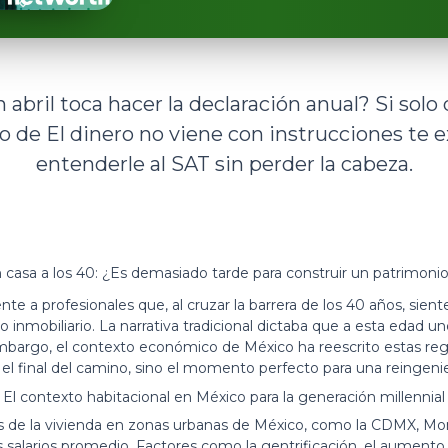
 abril toca hacer la declaración anual? Si solo 
o de El dinero no viene con instrucciones te 
entenderle al SAT sin perder la cabeza.
in casa a los 40: ¿Es demasiado tarde para construir un patrimonio
te a profesionales que, al cruzar la barrera de los 40 años, sien
 inmobiliario. La narrativa tradicional dictaba que a esta edad u
mbargo, el contexto económico de México ha reescrito estas regla
 el final del camino, sino el momento perfecto para una reingenier
El contexto habitacional en México para la generación millennial
ios de la vivienda en zonas urbanas de México, como la CDMX, Mon
s salarios promedio. Factores como la gentrificación, el aumento