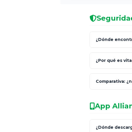
Seguridad
¿Dónde encontra
C
¿Por qué es vita
Comparativa: ¿
facultado
App Allia
Característica
¿Dónde descargo
Asesoría