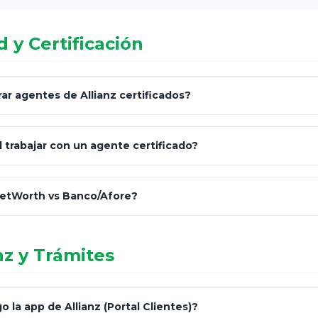
 y Certificación
r agentes de Allianz certificados?
omisión Nacional de Seguros y Fianzas (CNSF)
l trabajar con un agente certificado?
netWorth
consultor técnico
No arriesgues tu patrimonio 
netWorth vs Banco/Afore?
informales en redes sociales.
nz y Trámites
netWorth (Certificado)
Banco / Afore
 la app de Allianz (Portal Clientes)?
Personalizada y Continua
Genérica / Alta rot