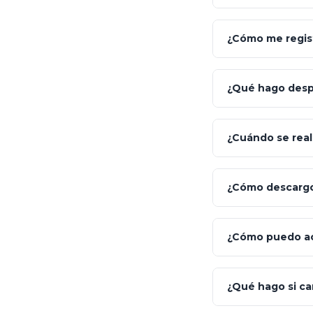
Fiscalidad
¿Cómo me regist
Inversión
App Store (iOS)
¿Qué hago despu
¡Relájate!
¿Cuándo se reali
¿Cómo descargo 
¿Cómo puedo act
¿Qué hago si ca