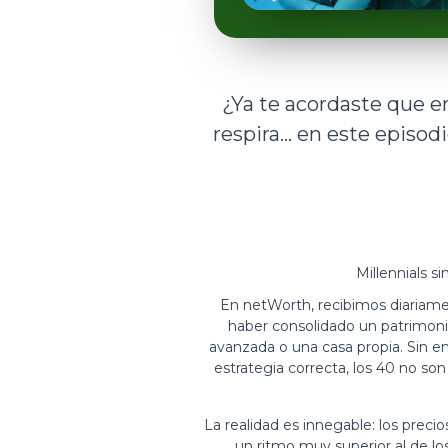
¿Ya te acordaste que en
respira… en este episodi
Millennials s
En netWorth, recibimos diariamen
haber consolidado un patrimonio
avanzada o una casa propia. Sin e
estrategia correcta, los 40 no son
La realidad es innegable: los prec
un ritmo muy superior al de lo