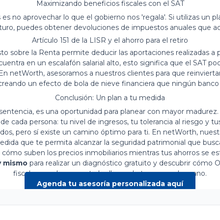
Maximizando beneficios fiscales con el SAT
s no aprovechar lo que el gobierno nos 'regala'. Si utilizas un p
futuro, puedes obtener devoluciones de impuestos anuales que a
Artículo 151 de la LISR y el ahorro para el retiro
sto sobre la Renta permite deducir las aportaciones realizadas a 
uentra en un escalafón salarial alto, esto significa que el SAT pod
. En netWorth, asesoramos a nuestros clientes para que reinvier
 creando un efecto de bola de nieve financiera que ningún banco t
Conclusión: Un plan a tu medida
a sentencia, es una oportunidad para planear con mayor madurez. 
e cada persona: tu nivel de ingresos, tu tolerancia al riesgo y t
dos, pero sí existe un camino óptimo para ti. En netWorth, nuestr
dida que te permita alcanzar la seguridad patrimonial que busc
cómo suben los precios inmobiliarios mientras tus ahorros se e
y mismo
para realizar un diagnóstico gratuito y descubrir cómo O
fiscales pueden ponerte las llaves de tu casa en la mano.
Agenda tu asesoría personalizada aquí