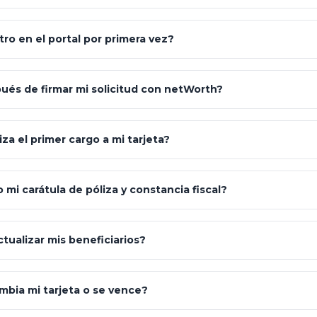
"Allianz Client"
Estrategia Art. 151 / 93
Básica / Limitada
ro en el portal por primera vez?
S&P 500, ETFs Globales
Deuda local / UDIS
Google Play
Carta de Bienvenida
és de firmar mi solicitud con netWorth?
"¿Aún no tienes cuenta? Regístrate"
za el primer cargo a mi tarjeta?
mi carátula de póliza y constancia fiscal?
"Mis Pólizas" > "Documentos"
ualizar mis beneficiarios?
mbia mi tarjeta o se vence?