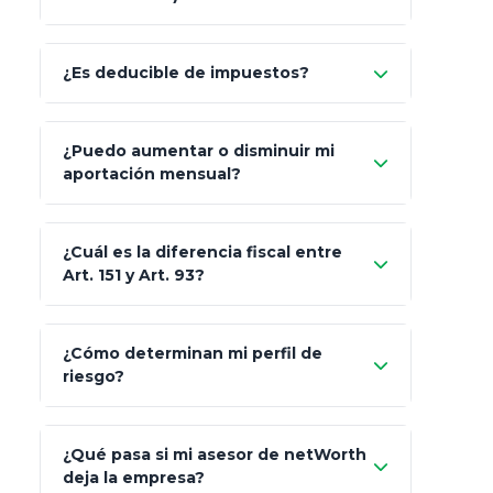
Allianz (Optimaxx Plus)
Optimaxx Plus
¿Es deducible de impuestos?
GNP (Proyecta)
Sí
¿Puedo aumentar o disminuir mi
Seguros Monterrey
aportación mensual?
Skandia (Crea)
¿Cuál es la diferencia fiscal entre
MetLife (MetaLife)
Art. 151 y Art. 93?
Prudential
Art. 151
¿Cómo determinan mi perfil de
riesgo?
AXA Seguros
Art.
93
Mapfre
¿Qué pasa si mi asesor de netWorth
totalmente
deja la empresa?
libres de impuestos