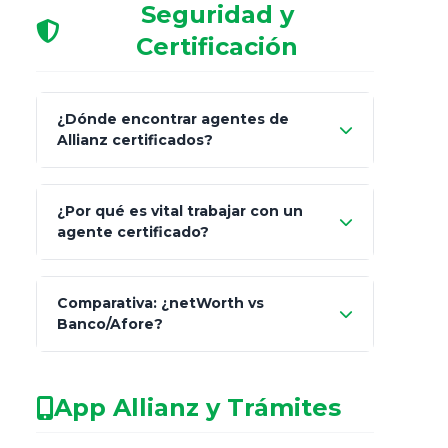
Seguridad y
Certificación
¿Dónde encontrar agentes de
Allianz certificados?
Comisión Nacional de
¿Por qué es vital trabajar con un
Seguros y Fianzas (CNSF)
agente certificado?
netWorth
Comparativa: ¿netWorth vs
consultor técnico
Banco/Afore?
legalmente facultado
No arriesgues tu
App Allianz y Trámites
patrimonio con asesores informales en
redes sociales.