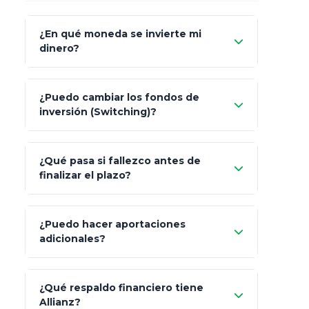
¿En qué moneda se invierte mi
dinero?
Pesos (ajustados a
¿Puedo cambiar los fondos de
inflación), Dólares o Euros
inversión (Switching)?
¿Qué pasa si fallezco antes de
"Switching" (cambio de fondos)
finalizar el plazo?
¿Puedo hacer aportaciones
100% a tus
adicionales?
beneficiarios designados
¿Qué respaldo financiero tiene
Allianz?