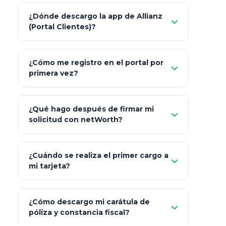
Característica
netWorth (Certificado)
¿Dónde descargo la app de Allianz
(Portal Clientes)?
Asesoría
Personalizada y Continua
"Allianz
Fiscalidad
Estrategia Art. 151 / 93
¿Cómo me registro en el portal por
Client"
primera vez?
Inversión
S&P 500, ETFs Globales
Carta de
App Store (iOS)
Google Play
¿Qué hago después de firmar mi
Bienvenida
solicitud con netWorth?
"¿Aún no tienes cuenta?
Regístrate"
¡Relájate!
¿Cuándo se realiza el primer cargo a
mi tarjeta?
¿Cómo descargo mi carátula de
póliza y constancia fiscal?