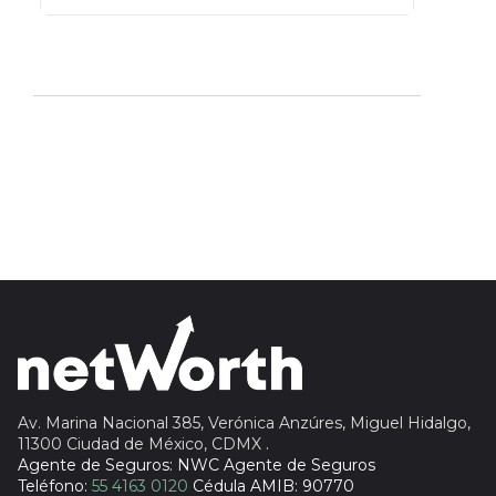
GBM
Actinver
reasigna
Fintual
automáticamente
Principal
Sura
Insignia Life
Profuturo
Av. Marina Nacional 385, Verónica Anzúres, Miguel Hidalgo,
11300 Ciudad de México, CDMX
.
Agente de Seguros: NWC Agente de Seguros
Teléfono:
55 4163 0120
Cédula AMIB: 90770