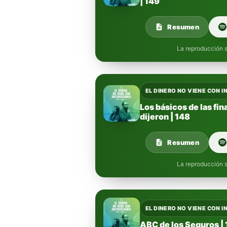
| 149
Resumen
La reproducción s
EL DINERO NO VIENE CON 
Los básicos de las fi
dijeron | 148
Resumen
La reproducción s
EL DINERO NO VIENE CON 
ABC de los Seguros |