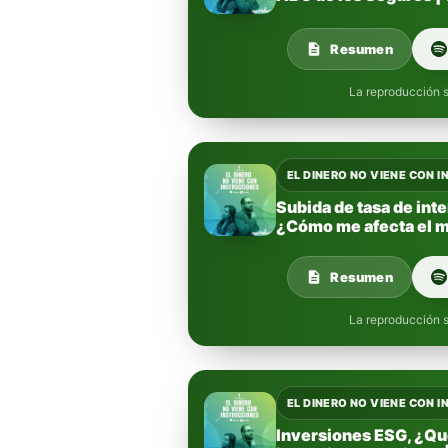
Resumen
La reproducción s
EL DINERO NO VIENE CON 
Subida de tasa de int
¿Cómo me afecta el m
Resumen
La reproducción s
EL DINERO NO VIENE CON 
Inversiones ESG, ¿Qué