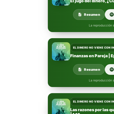
El jugo del dinero, ¿Cu
Resumen
La reproducción s
EL DINERO NO VIENE CON 
Finanzas en Pareja | 
Resumen
La reproducción s
EL DINERO NO VIENE CON 
Las razones por las qu