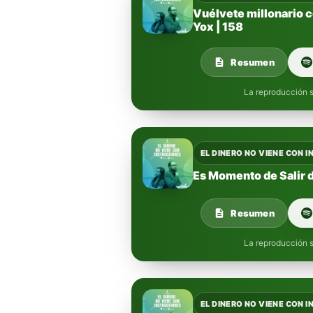
Vuélvete millonario c
Yox | 158
Resumen
La reproducción s
EL DINERO NO VIENE CON 
Es Momento de Salir d
Resumen
La reproducción s
EL DINERO NO VIENE CON 