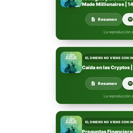
Made Millionaires | 1
Resumen
La reproducción s
EL DINERO NO VIENE CON 
Caída en las Cryptos |
Resumen
La reproducción s
EL DINERO NO VIENE CON 
Preguntas Financieras