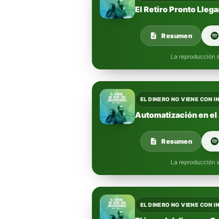
El Retiro Pronto Llega
Resumen
La reproducción s
EL DINERO NO VIENE CON 
Automatización en el 
Resumen
La reproducción s
EL DINERO NO VIENE CON 