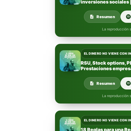
inversiones sociales 
Resumen
La reproducción s
EL DINERO NO VIENE CON 
RSU, Stock options, P
Prestaciones empresa
Resumen
La reproducción s
EL DINERO NO VIENE CON 
18 Reglas para una Re