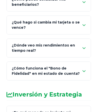
"Mis Pólizas" > "Documentos"
beneficiarios?
¿Qué hago si cambia mi tarjeta o se
vence?
¿Dónde veo mis rendimientos en
"Link
tiempo real?
de Cobro Seguro"
¿Cómo funciona el "Bono de
Fidelidad" en mi estado de cuenta?
Inversión y Estrategia