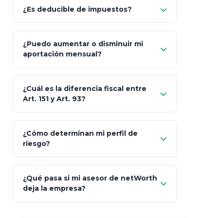
Allianz (Optimaxx Plus)
Optimaxx Plus
¿Es deducible de impuestos?
GNP (Proyecta)
Sí
¿Puedo aumentar o disminuir mi
Seguros Monterrey
aportación mensual?
Skandia (Crea)
¿Cuál es la diferencia fiscal entre
MetLife (MetaLife)
Art. 151 y Art. 93?
Prudential
Art. 151
¿Cómo determinan mi perfil de
riesgo?
AXA Seguros
Art.
93
Mapfre
¿Qué pasa si mi asesor de netWorth
totalmente
deja la empresa?
libres de impuestos
GBM