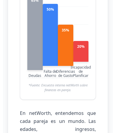
65%
50%
35%
20%
Incapacidad
Falta de
Diferencias
de
Deudas
Ahorro
de Gasto
Planificar
*Fuente: Encuesta interna netWorth sobre
finanzas en pareja.
En netWorth, entendemos que
cada pareja es un mundo. Las
edades, ingresos,