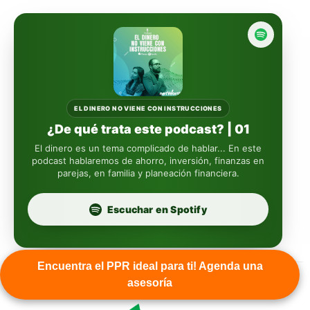
Actinver
reasigna
Fintual
automáticamente
Principal
Sura
EL DINERO NO VIENE CON INSTRUCCIONES
¿De qué trata este podcast? | 01
Insignia Life
El dinero es un tema complicado de hablar... En este
podcast hablaremos de ahorro, inversión, finanzas en
parejas, en familia y planeación financiera.
Profuturo
Escuchar en Spotify
Encuentra el PPR ideal para ti! Agenda una
asesoría