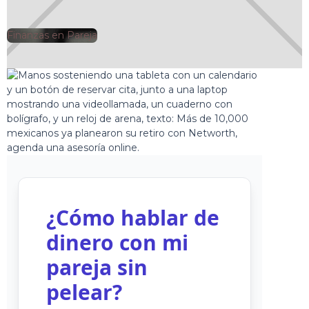
Finanzas en Pareja
🕘
Jorge Gutiérrez
2025-03-06
¿Cómo hablar de
dinero con mi
pareja sin
pelear?