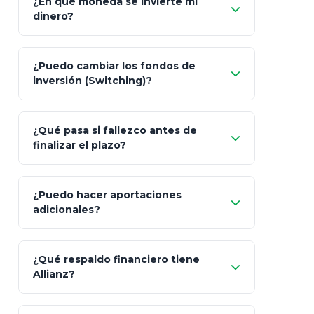
¿En qué moneda se invierte mi
dinero?
Pesos (ajustados a
¿Puedo cambiar los fondos de
inflación), Dólares o Euros
inversión (Switching)?
¿Qué pasa si fallezco antes de
"Switching" (cambio de fondos)
finalizar el plazo?
¿Puedo hacer aportaciones
100% a tus
adicionales?
beneficiarios designados
¿Qué respaldo financiero tiene
Allianz?