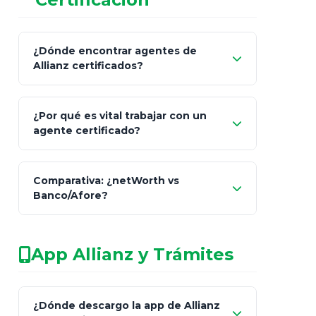
¿Dónde encontrar agentes de
Allianz certificados?
Comisión Nacional de
¿Por qué es vital trabajar con un
Seguros y Fianzas (CNSF)
agente certificado?
netWorth
Comparativa: ¿netWorth vs
consultor técnico
Banco/Afore?
legalmente facultado
No arriesgues tu
App Allianz y Trámites
patrimonio con asesores informales en
redes sociales.
Característica
netWorth (Certificado)
Ba
¿Dónde descargo la app de Allianz