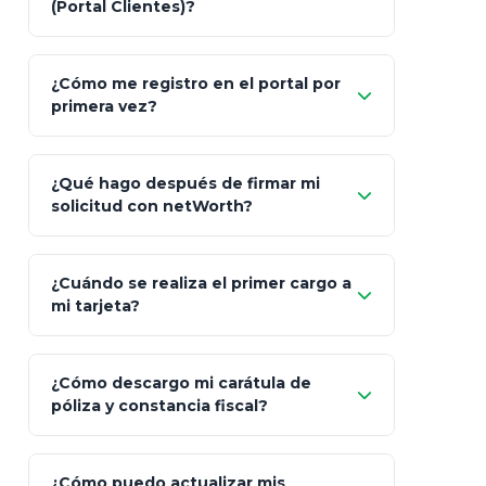
(Portal Clientes)?
Asesoría
Personalizada y Continua
Gen
"Allianz
Fiscalidad
Estrategia Art. 151 / 93
Bás
¿Cómo me registro en el portal por
Client"
primera vez?
Inversión
S&P 500, ETFs Globales
Deu
Carta de
App Store (iOS)
Google Play
¿Qué hago después de firmar mi
Bienvenida
solicitud con netWorth?
"¿Aún no tienes cuenta?
Regístrate"
¡Relájate!
¿Cuándo se realiza el primer cargo a
mi tarjeta?
¿Cómo descargo mi carátula de
póliza y constancia fiscal?
¿Cómo puedo actualizar mis