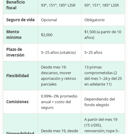
Beneficio
93°, 151°, 185° LISR
93°, 151°, 185° LISR
fiscal
Seguro de vida
Opcional
Obligatorio
Monto
$1,500 (a partir de 10
$2,000
mínimo
años)
Plazo de
5–25 años (vitalicio)
5–25 años
inversión
Desde mes 19:
13 primas
descanso, mover
comprometidas (2
Flexibilidad
aportación y retiros
del mes 1–24 y del 25
parciales
en adelante 11)
0.99%–2% promedio
Dependiendo del
Comisiones
anual + costo del
fondo elegido
seguro
A partir del mes 19
(15 UDIS),
Desde mes 19, desde
reinversión; tope 5–
Disponibilidad