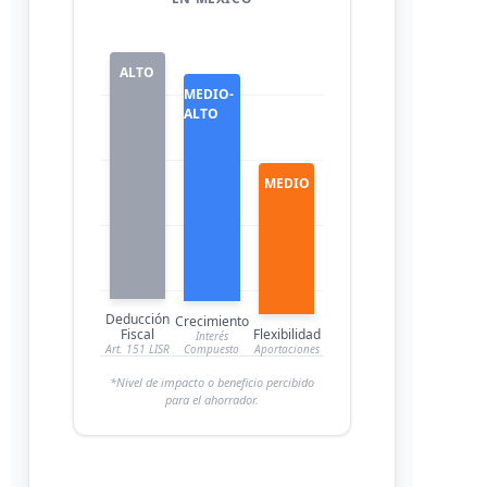
ALTO
MEDIO-
ALTO
MEDIO
Deducción
Crecimiento
Fiscal
Flexibilidad
Interés
Art. 151 LISR
Compuesto
Aportaciones
*Nivel de impacto o beneficio percibido
para el ahorrador.