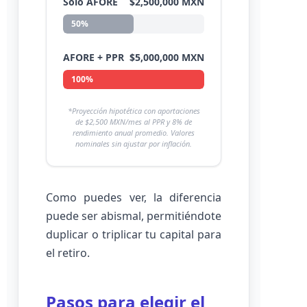
Solo AFORE
$2,500,000 MXN
50%
AFORE + PPR
$5,000,000 MXN
100%
*Proyección hipotética con aportaciones
de $2,500 MXN/mes al PPR y 8% de
rendimiento anual promedio. Valores
nominales sin ajustar por inflación.
Como puedes ver, la diferencia
puede ser abismal, permitiéndote
duplicar o triplicar tu capital para
el retiro.
Pasos para elegir el