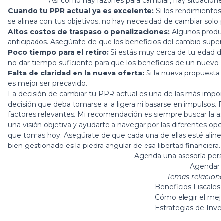
Así como hay razones para cambiar, hay situacion
Cuando tu PPR actual ya es excelente:
Si los rendimientos
se alinea con tus objetivos, no hay necesidad de cambiar solo
Altos costos de traspaso o penalizaciones:
Algunos produc
anticipados. Asegúrate de que los beneficios del cambio supe
Poco tiempo para el retiro:
Si estás muy cerca de tu edad de
no dar tiempo suficiente para que los beneficios de un nuevo 
Falta de claridad en la nueva oferta:
Si la nueva propuesta 
es mejor ser precavido.
La decisión de cambiar tu PPR actual es una de las más impor
decisión que deba tomarse a la ligera ni basarse en impulsos. R
factores relevantes. Mi recomendación es siempre buscar la 
una visión objetiva y ayudarte a navegar por las diferentes opc
que tomas hoy. Asegúrate de que cada una de ellas esté aline
bien gestionado es la piedra angular de esa libertad financiera.
Agenda una asesoría per
Agendar 
Temas relacion
Beneficios Fiscale
Cómo elegir el me
Estrategias de Inve