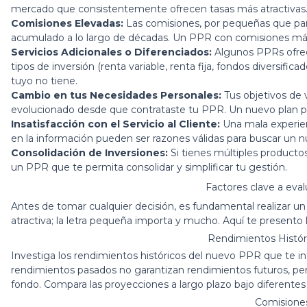
mercado que consistentemente ofrecen tasas más atractivas
Comisiones Elevadas:
Las comisiones, por pequeñas que pare
acumulado a lo largo de décadas. Un PPR con comisiones más 
Servicios Adicionales o Diferenciados:
Algunos PPRs ofrece
tipos de inversión (renta variable, renta fija, fondos diversif
tuyo no tiene.
Cambio en tus Necesidades Personales:
Tus objetivos de 
evolucionado desde que contrataste tu PPR. Un nuevo plan pod
Insatisfacción con el Servicio al Cliente:
Una mala experienc
en la información pueden ser razones válidas para buscar un 
Consolidación de Inversiones:
Si tienes múltiples productos
un PPR que te permita consolidar y simplificar tu gestión.
Factores clave a eva
Antes de tomar cualquier decisión, es fundamental realizar un a
atractiva; la letra pequeña importa y mucho. Aquí te presento l
Rendimientos Histór
Investiga los rendimientos históricos del nuevo PPR que te i
rendimientos pasados no garantizan rendimientos futuros, pero
fondo. Compara las proyecciones a largo plazo bajo diferente
Comisiones