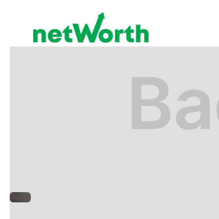
RETIRO
🕘
Jorge Gutiérrez
2025
Retiro