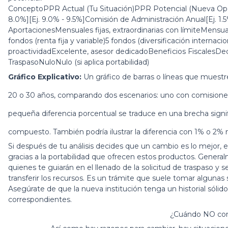
ConceptoPPR Actual (Tu Situación)PPR Potencial (Nueva Opci
8.0%][Ej. 9.0% - 9.5%]Comisión de Administración Anual[Ej. 1.5%
AportacionesMensuales fijas, extraordinarias con límiteMensual
fondos (renta fija y variable)5 fondos (diversificación internacio
proactividadExcelente, asesor dedicadoBeneficios FiscalesDed
TraspasoNuloNulo (si aplica portabilidad)
Gráfico Explicativo:
Un gráfico de barras o líneas que muestr
20 o 30 años, comparando dos escenarios: uno con comisiones
pequeña diferencia porcentual se traduce en una brecha signifi
compuesto. También podría ilustrar la diferencia con 1% o 2
Si después de tu análisis decides que un cambio es lo mejor, 
gracias a la portabilidad que ofrecen estos productos. General
quienes te guiarán en el llenado de la solicitud de traspaso y
transferir los recursos. Es un trámite que suele tomar algunas
Asegúrate de que la nueva institución tenga un historial sólido
correspondientes.
¿Cuándo NO con