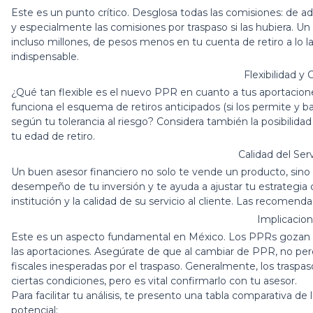
Este es un punto crítico. Desglosa todas las comisiones: de ad
y especialmente las comisiones por traspaso si las hubiera. Un
incluso millones, de pesos menos en tu cuenta de retiro a lo 
indispensable.
Flexibilidad y 
¿Qué tan flexible es el nuevo PPR en cuanto a tus aportacio
funciona el esquema de retiros anticipados (si los permite y b
según tu tolerancia al riesgo? Considera también la posibilida
tu edad de retiro.
Calidad del Serv
Un buen asesor financiero no solo te vende un producto, sino
desempeño de tu inversión y te ayuda a ajustar tu estrategia 
institución y la calidad de su servicio al cliente. Las recomen
Implicacion
Este es un aspecto fundamental en México. Los PPRs gozan de
las aportaciones. Asegúrate de que al cambiar de PPR, no perd
fiscales inesperadas por el traspaso. Generalmente, los trasp
ciertas condiciones, pero es vital confirmarlo con tu asesor.
Para facilitar tu análisis, te presento una tabla comparativa d
potencial: