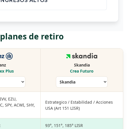
INGRESOS ALTOS
lanes de retiro
ianz
Skandia
xx Plus
Crea Futuro
IVV, EZU,
Estrategico / Estabilidad / Acciones
, SPY, ACWI, SHY,
USA (Art 151 LISR)
R
93°, 151°, 185° LISR