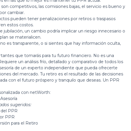
es en las que lo mejor es mantener tu PPR actual:
 son competitivos, las comisiones bajas, el servicio es bueno y
 por cambiar.
tos pueden tener penalizaciones por retiros o traspasos
ren estos costos.
 jubilación, un cambio podría implicar un riesgo innecesario o
plan se materialicen.
no es transparente, o si sientes que hay información oculta,
tantes que tomarás para tu futuro financiero. No es una
equiere un análisis frío, detallado y comparativo de todos los
asesoría de un experto independiente que pueda ofrecerte
iones del mercado. Tu retiro es el resultado de las decisiones
ada con el futuro próspero y tranquilo que deseas. Un PPR
sonalizada con netWorth:
Asesoría
ados sugeridos:
s del PPR
jor PPR
rsión para el Retiro