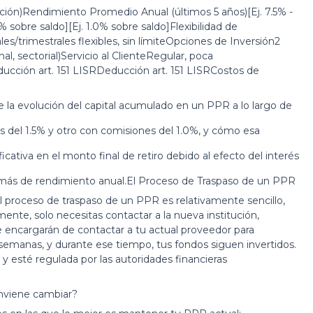
ón)Rendimiento Promedio Anual (últimos 5 años)[Ej. 7.5% -
 sobre saldo][Ej. 1.0% sobre saldo]Flexibilidad de
es/trimestrales flexibles, sin límiteOpciones de Inversión2
nal, sectorial)Servicio al ClienteRegular, poca
ucción art. 151 LISRDeducción art. 151 LISRCostos de
e la evolución del capital acumulado en un PPR a lo largo de
 del 1.5% y otro con comisiones del 1.0%, y cómo esa
cativa en el monto final de retiro debido al efecto del interés
% más de rendimiento anual.El Proceso de Traspaso de un PPR
el proceso de traspaso de un PPR es relativamente sencillo,
mente, solo necesitas contactar a la nueva institución,
 se encargarán de contactar a tu actual proveedor para
 semanas, y durante ese tiempo, tus fondos siguen invertidos.
 y esté regulada por las autoridades financieras
viene cambiar?