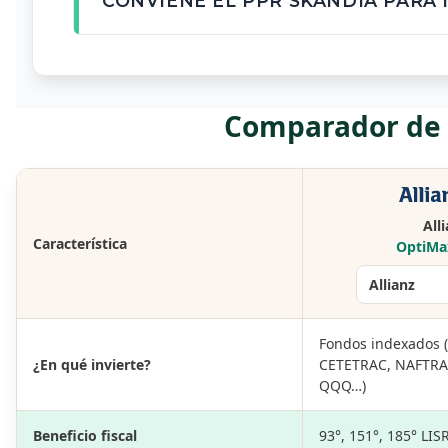
CONVIENE EL PPR SKANDIA PARA 
Comparador de p
All
Característica
OptiMa
Fondos indexados (
¿En qué invierte?
CETETRAC, NAFTRAC
QQQ…)
Beneficio fiscal
93°, 151°, 185° LIS