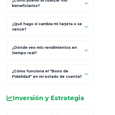
¿Cómo puedo actualizar mis
"Mis Pólizas" > "Documentos"
beneficiarios?
¿Qué hago si cambia mi tarjeta o se
vence?
¿Dónde veo mis rendimientos en
"Link
tiempo real?
de Cobro Seguro"
¿Cómo funciona el "Bono de
Fidelidad" en mi estado de cuenta?
Inversión y Estrategia