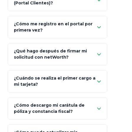
(Portal Clientes)?
Asesoría
Personalizada y Continua
Gen
"Allianz
Fiscalidad
Estrategia Art. 151 / 93
Bás
¿Cómo me registro en el portal por
Client"
primera vez?
Inversión
S&P 500, ETFs Globales
Deu
Carta de
App Store (iOS)
Google Play
¿Qué hago después de firmar mi
Bienvenida
solicitud con netWorth?
"¿Aún no tienes cuenta?
Regístrate"
¡Relájate!
¿Cuándo se realiza el primer cargo a
mi tarjeta?
¿Cómo descargo mi carátula de
póliza y constancia fiscal?