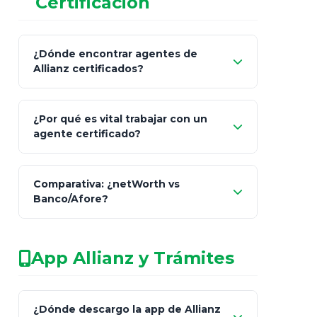
Certificación
¿Dónde encontrar agentes de
Allianz certificados?
Comisión Nacional de
¿Por qué es vital trabajar con un
Seguros y Fianzas (CNSF)
agente certificado?
netWorth
Comparativa: ¿netWorth vs
consultor técnico
Banco/Afore?
legalmente facultado
No arriesgues tu
App Allianz y Trámites
patrimonio con asesores informales en
redes sociales.
Característica
netWorth (Certificado)
Ba
¿Dónde descargo la app de Allianz