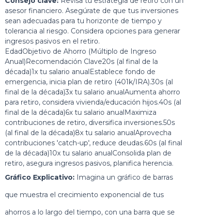
Consejo clave:
Revisa tu estrategia de retiro con un
asesor financiero. Asegúrate de que tus inversiones
sean adecuadas para tu horizonte de tiempo y
tolerancia al riesgo. Considera opciones para generar
ingresos pasivos en el retiro.
EdadObjetivo de Ahorro (Múltiplo de Ingreso
Anual)Recomendación Clave20s (al final de la
década)1x tu salario anualEstablece fondo de
emergencia, inicia plan de retiro (401k/IRA).30s (al
final de la década)3x tu salario anualAumenta ahorro
para retiro, considera vivienda/educación hijos.40s (al
final de la década)6x tu salario anualMaximiza
contribuciones de retiro, diversifica inversiones.50s
(al final de la década)8x tu salario anualAprovecha
contribuciones 'catch-up', reduce deudas.60s (al final
de la década)10x tu salario anualConsolida plan de
retiro, asegura ingresos pasivos, planifica herencia.
Gráfico Explicativo:
Imagina un gráfico de barras
que muestra el crecimiento exponencial de tus
ahorros a lo largo del tiempo, con una barra que se