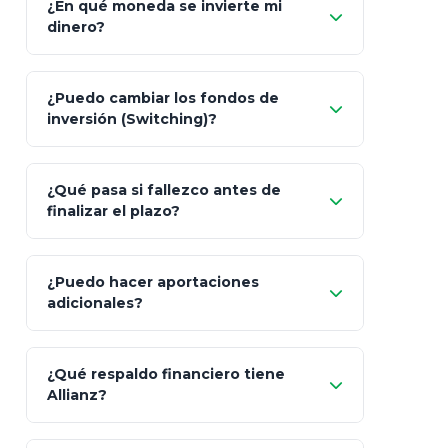
¿En qué moneda se invierte mi
dinero?
Pesos (ajustados a
¿Puedo cambiar los fondos de
inflación), Dólares o Euros
inversión (Switching)?
¿Qué pasa si fallezco antes de
"Switching" (cambio de fondos)
finalizar el plazo?
¿Puedo hacer aportaciones
100% a tus
adicionales?
beneficiarios designados
¿Qué respaldo financiero tiene
Allianz?