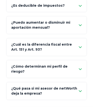
Allianz (Optimaxx Plus)
Optimaxx Plus
¿Es deducible de impuestos?
GNP (Proyecta)
Sí
¿Puedo aumentar o disminuir mi
Seguros Monterrey
aportación mensual?
Skandia (Crea)
¿Cuál es la diferencia fiscal entre
MetLife (MetaLife)
Art. 151 y Art. 93?
Prudential
Art. 151
¿Cómo determinan mi perfil de
riesgo?
AXA Seguros
Art.
93
Mapfre
¿Qué pasa si mi asesor de netWorth
totalmente
deja la empresa?
libres de impuestos
GBM