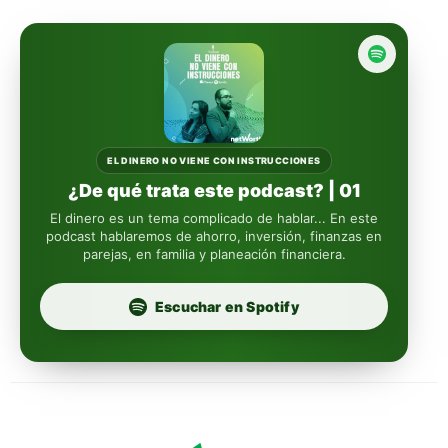
Actinver
reasigna
Fintual
automáticamente
Principal
Sura
EL DINERO NO VIENE CON INSTRUCCIONES
¿De qué trata este podcast? | 01
Insignia Life
El dinero es un tema complicado de hablar... En este
podcast hablaremos de ahorro, inversión, finanzas en
parejas, en familia y planeación financiera.
Profuturo
Escuchar en Spotify