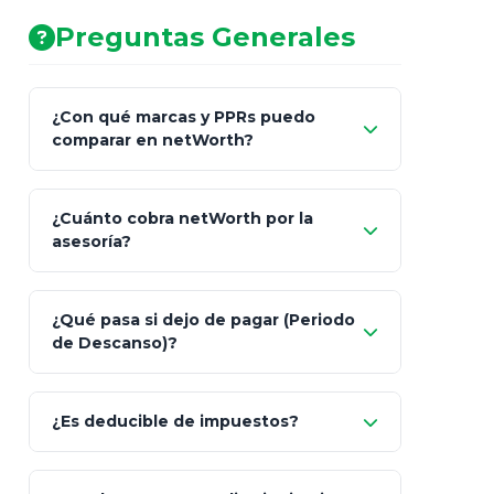
Preguntas Generales
¿Con qué marcas y PPRs puedo
comparar en netWorth?
¿Cuánto cobra netWorth por la
asesoría?
Nada.
¿Qué pasa si dejo de pagar (Periodo
de Descanso)?
Allianz (Optimaxx Plus)
Optimaxx Plus
¿Es deducible de impuestos?
GNP (Proyecta)
Sí