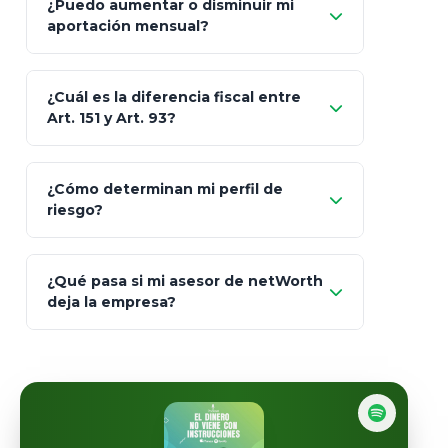
¿Puedo aumentar o disminuir mi
Seguros Monterrey
aportación mensual?
Skandia (Crea)
¿Cuál es la diferencia fiscal entre
MetLife (MetaLife)
Art. 151 y Art. 93?
Prudential
Art. 151
¿Cómo determinan mi perfil de
riesgo?
AXA Seguros
Art.
93
Mapfre
¿Qué pasa si mi asesor de netWorth
totalmente
deja la empresa?
libres de impuestos
GBM
Actinver
reasigna
Fintual
automáticamente