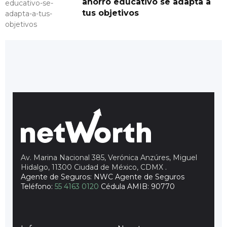
ahorro educativo se adapta a
tus objetivos
Av. Marina Nacional 385, Verónica Anzúres, Miguel
Hidalgo, 11300 Ciudad de México, CDMX
.
Agente de Seguros: NWC Agente de Seguros
Teléfono:
55 4163 0120
Cédula AMIB: 90770