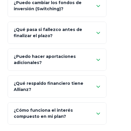
¿Puedo cambiar los fondos de
inflación), Dólares o Euros
inversión (Switching)?
¿Qué pasa si fallezco antes de
"Switching" (cambio de fondos)
finalizar el plazo?
¿Puedo hacer aportaciones
100% a tus
adicionales?
beneficiarios designados
¿Qué respaldo financiero tiene
Allianz?
¿Cómo funciona el interés
compuesto en mi plan?
AA (Muy Fuerte)