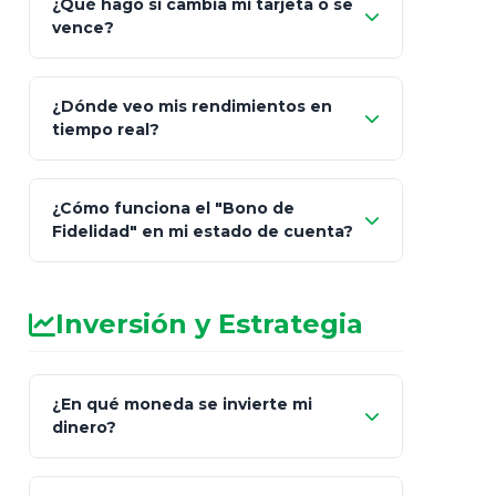
¿Qué hago si cambia mi tarjeta o se
vence?
¿Dónde veo mis rendimientos en
"Link
tiempo real?
de Cobro Seguro"
¿Cómo funciona el "Bono de
Fidelidad" en mi estado de cuenta?
Inversión y Estrategia
¿En qué moneda se invierte mi
dinero?
Pesos (ajustados a