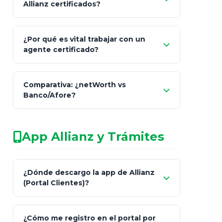
Allianz certificados?
Comisión Nacional de
¿Por qué es vital trabajar con un
Seguros y Fianzas (CNSF)
agente certificado?
netWorth
Comparativa: ¿netWorth vs
consultor técnico
Banco/Afore?
legalmente facultado
No arriesgues tu
App Allianz y Trámites
patrimonio con asesores informales en
redes sociales.
Característica
netWorth (Certificado)
Ba
¿Dónde descargo la app de Allianz
(Portal Clientes)?
Asesoría
Personalizada y Continua
Gen
"Allianz
Fiscalidad
Estrategia Art. 151 / 93
Bás
¿Cómo me registro en el portal por
Client"