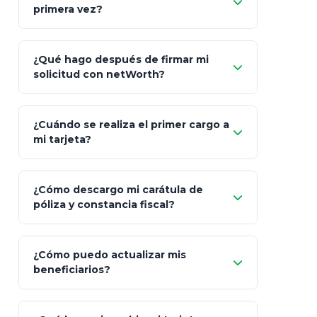
primera vez?
Inversión
S&P 500, ETFs Globales
Deu
Carta de
App Store (iOS)
Google Play
¿Qué hago después de firmar mi
Bienvenida
solicitud con netWorth?
"¿Aún no tienes cuenta?
Regístrate"
¡Relájate!
¿Cuándo se realiza el primer cargo a
mi tarjeta?
¿Cómo descargo mi carátula de
póliza y constancia fiscal?
¿Cómo puedo actualizar mis
"Mis Pólizas" > "Documentos"
beneficiarios?