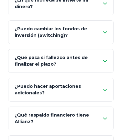
¿En qué moneda se invierte mi
dinero?
Pesos (ajustados a
¿Puedo cambiar los fondos de
inflación), Dólares o Euros
inversión (Switching)?
¿Qué pasa si fallezco antes de
"Switching" (cambio de fondos)
finalizar el plazo?
¿Puedo hacer aportaciones
100% a tus
adicionales?
beneficiarios designados
¿Qué respaldo financiero tiene
Allianz?