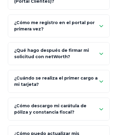
(Portal Clientes)?
Asesoría
Personalizada y Continua
Gen
"Allianz
Fiscalidad
Estrategia Art. 151 / 93
Bás
¿Cómo me registro en el portal por
Client"
primera vez?
Inversión
S&P 500, ETFs Globales
Deu
Carta de
App Store (iOS)
Google Play
¿Qué hago después de firmar mi
Bienvenida
solicitud con netWorth?
"¿Aún no tienes cuenta?
Regístrate"
¡Relájate!
¿Cuándo se realiza el primer cargo a
mi tarjeta?
¿Cómo descargo mi carátula de
póliza y constancia fiscal?
¿Cómo puedo actualizar mis