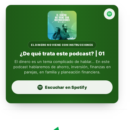
Actinver
reasigna
Fintual
automáticamente
Principal
Sura
EL DINERO NO VIENE CON INSTRUCCIONES
¿De qué trata este podcast? | 01
Insignia Life
El dinero es un tema complicado de hablar... En este
podcast hablaremos de ahorro, inversión, finanzas en
parejas, en familia y planeación financiera.
Profuturo
Escuchar en Spotify