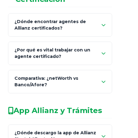
¿Dónde encontrar agentes de
Allianz certificados?
Comisión Nacional de
¿Por qué es vital trabajar con un
Seguros y Fianzas (CNSF)
agente certificado?
netWorth
Comparativa: ¿netWorth vs
consultor técnico
Banco/Afore?
legalmente facultado
No arriesgues tu
App Allianz y Trámites
patrimonio con asesores informales en
redes sociales.
Característica
netWorth (Certificado)
Ba
¿Dónde descargo la app de Allianz