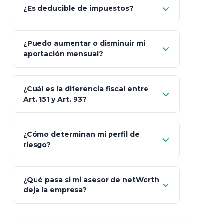
Optimaxx Plus
¿Es deducible de impuestos?
GNP (Proyecta)
Sí
¿Puedo aumentar o disminuir mi
Seguros Monterrey
aportación mensual?
Skandia (Crea)
¿Cuál es la diferencia fiscal entre
MetLife (MetaLife)
Art. 151 y Art. 93?
Prudential
Art. 151
¿Cómo determinan mi perfil de
riesgo?
AXA Seguros
Art.
93
Mapfre
¿Qué pasa si mi asesor de netWorth
totalmente
deja la empresa?
libres de impuestos
GBM