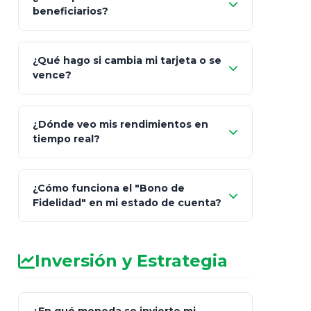
"Mis Pólizas" > "Documentos"
beneficiarios?
¿Qué hago si cambia mi tarjeta o se
vence?
¿Dónde veo mis rendimientos en
"Link
tiempo real?
de Cobro Seguro"
¿Cómo funciona el "Bono de
Fidelidad" en mi estado de cuenta?
Inversión y Estrategia