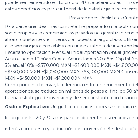
puede ser reinvertido en tu propio PPR, acelerando aún más e
estos beneficios es parte integral de la estrategia para maximi
Proyecciones Realistas: ¿Cuánt
Para darte una idea más concreta, he preparado una tabla con
son ejemplos y los rendimientos pasados no garantizan rendimie
ahorro constante y el interés compuesto a largo plazo. Utili
que son rangos alcanzables con una estrategia de inversión bi
Escenario Aportación Mensual Inicial Aportación Anual (Incr
Acumulado a 10 años Capital Acumulado a 20 años Capital 
3% anual 10% ~$370,000 MXN ~$1,400,000 MXN ~$4,800,0
~$330,000 MXN ~$1,050,000 MXN ~$3,100,000 MXN Conserv
MXN ~$450,000 MXN ~$1,200,00N MXN
Como puedes observar, la diferencia entre un rendimiento de
aportaciones, se traduce en millones de pesos al final de 30 
buena estrategia de inversión y de ser constante con tus inc
Gráfico Explicativo:
Un gráfico de barras o líneas mostraría 
lo largo de 10, 20 y 30 años para los diferentes escenarios de 
interés compuesto y la duración de la inversión. Se destacaría