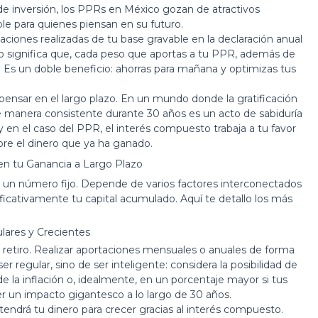
s de inversión, los PPRs en México gozan de atractivos
ble para quienes piensan en su futuro.
rtaciones realizadas de tu base gravable en la declaración anual
sto significa que, cada peso que aportas a tu PPR, además de
Es un doble beneficio: ahorras para mañana y optimizas tus
a pensar en el largo plazo. En un mundo donde la gratificación
de manera consistente durante 30 años es un acto de sabiduría
 y en el caso del PPR, el interés compuesto trabaja a tu favor
re el dinero que ya ha ganado.
en tu Ganancia a Largo Plazo
 un número fijo. Depende de varios factores interconectados
icativamente tu capital acumulado. Aquí te detallo los más
lares y Crecientes
el retiro. Realizar aportaciones mensuales o anuales de forma
r regular, sino de ser inteligente: considera la posibilidad de
 la inflación o, idealmente, en un porcentaje mayor si tus
 un impacto gigantesco a lo largo de 30 años.
drá tu dinero para crecer gracias al interés compuesto.