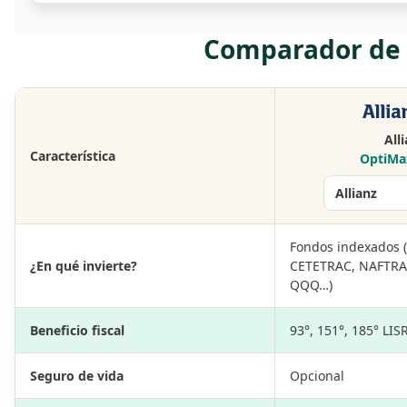
Comparador de p
All
Característica
OptiMa
Fondos indexados (
¿En qué invierte?
CETETRAC, NAFTRAC
QQQ…)
Beneficio fiscal
93°, 151°, 185° LIS
Seguro de vida
Opcional