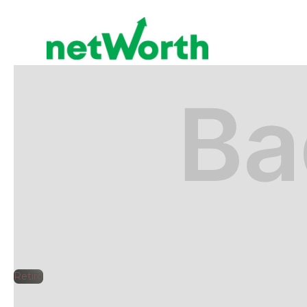
RETIRO
🕘
Jorge Gutiérrez
2025-
Retiro