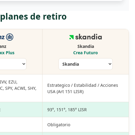
lanes de retiro
ianz
Skandia
xx Plus
Crea Futuro
IVV, EZU,
Estrategico / Estabilidad / Acciones
, SPY, ACWI, SHY,
USA (Art 151 LISR)
R
93°, 151°, 185° LISR
Obligatorio