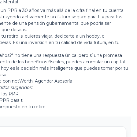
az Mental
un PPR a 30 años va más allá de la cifra final en tu cuenta.
struyendo activamente un futuro seguro para ti y para tus
ramente de una pensión gubernamental que podría ser
lo que deseas.
 retiro, si quieres viajar, dedicarte a un hobby, o
ras. Es una inversión en tu calidad de vida futura, en tu
años?" no tiene una respuesta única, pero sí una promesa
iento de los beneficios fiscales, puedes acumular un capital
r hoy es la decisión más inteligente que puedes tomar por tu
oso.
da con netWorth:
Agendar Asesoría
ados sugeridos:
e los PPR
PPR para ti
compuesto en tu retiro