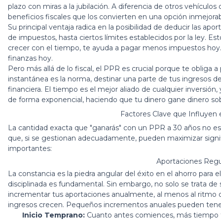
plazo con miras a la jubilación. A diferencia de otros vehículo
beneficios fiscales que los convierten en una opción inmejora
Su principal ventaja radica en la posibilidad de deducir las apo
de impuestos, hasta ciertos límites establecidos por la ley. E
crecer con el tiempo, te ayuda a pagar menos impuestos hoy. 
finanzas hoy.
Pero más allá de lo fiscal, el PPR es crucial porque te obliga 
instantánea es la norma, destinar una parte de tus ingresos 
financiera. El tiempo es el mejor aliado de cualquier inversión,
de forma exponencial, haciendo que tu dinero gane dinero sob
Factores Clave que Influyen 
La cantidad exacta que "ganarás" con un PPR a 30 años no es
que, si se gestionan adecuadamente, pueden maximizar signif
importantes:
Aportaciones Regu
La constancia es la piedra angular del éxito en el ahorro para 
disciplinada es fundamental. Sin embargo, no solo se trata de se
incrementar tus aportaciones anualmente, al menos al ritmo de
ingresos crecen. Pequeños incrementos anuales pueden tener
Inicio Temprano:
Cuanto antes comiences, más tiempo ten