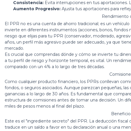
Consistencia:
Evita interrupciones en tus aportaciones. La
Aumento Progresivo:
Ajusta tus aportaciones para refleja
Rendimiento d
El PPR no es una cuenta de ahorro tradicional; es un vehículo 
invierte en diferentes instrumentos (acciones, bonos, fondos 
riesgo que elijas para tu PPR (conservador, moderado, agresi
años, un perfil más agresivo puede ser adecuado, ya que tiene
mercado.
Es crucial que comprendas dónde y cómo se invierte tu dinero.
a tu perfil de riesgo y horizonte temporal, es vital. Un rendi
comparado con un 4% a lo largo de tres décadas.
Comisione
Como cualquier producto financiero, los PPRs conllevan comis
fondos, o seguros asociados. Aunque parezcan pequeñas, las 
ganancias a lo largo de 30 años. Es fundamental que compare
estructura de comisiones antes de tomar una decisión. Un dif
miles de pesos menos al final del plazo.
Beneficio
Este es el "ingrediente secreto" del PPR. La deducción fiscal 
traduce en un saldo a favor en tu declaración anual o una me