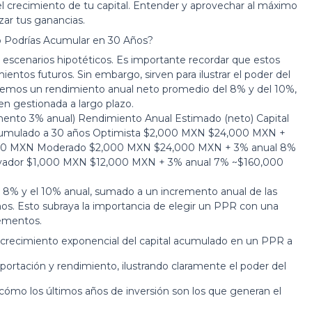
l crecimiento de tu capital. Entender y aprovechar al máximo
zar tus ganancias.
o Podrías Acumular en 30 Años?
 escenarios hipotéticos. Es importante recordar que estos
ntos futuros. Sin embargo, sirven para ilustrar el poder del
zaremos un rendimiento anual neto promedio del 8% y del 10%,
en gestionada a largo plazo.
emento 3% anual) Rendimiento Anual Estimado (neto) Capital
Acumulado a 30 años Optimista $2,000 MXN $24,000 MXN +
00 MXN Moderado $2,000 MXN $24,000 MXN + 3% anual 8%
ador $1,000 MXN $12,000 MXN + 3% anual 7% ~$160,000
l 8% y el 10% anual, sumado a un incremento anual de las
años. Esto subraya la importancia de elegir un PPR con una
rementos.
el crecimiento exponencial del capital acumulado en un PPR a
aportación y rendimiento, ilustrando claramente el poder del
 cómo los últimos años de inversión son los que generan el