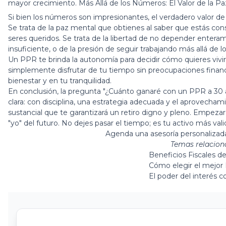
mayor crecimiento. Más Allá de los Números: El Valor de la P
Si bien los números son impresionantes, el verdadero valor de 
Se trata de la paz mental que obtienes al saber que estás con
seres queridos. Se trata de la libertad de no depender ente
insuficiente, o de la presión de seguir trabajando más allá de 
Un PPR te brinda la autonomía para decidir cómo quieres vivir tu
simplemente disfrutar de tu tiempo sin preocupaciones financie
bienestar y en tu tranquilidad.
En conclusión, la pregunta "¿Cuánto ganaré con un PPR a 30 
clara: con disciplina, una estrategia adecuada y el aprovecham
sustancial que te garantizará un retiro digno y pleno. Empeza
"yo" del futuro. No dejes pasar el tiempo; es tu activo más vali
Agenda una asesoría personaliza
Temas relacion
Beneficios Fiscales d
Cómo elegir el mejor 
El poder del interés 