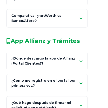
netWorth
Comparativa: ¿netWorth vs
consultor técnico
Banco/Afore?
legalmente facultado
No arriesgues tu
App Allianz y Trámites
patrimonio con asesores informales en
redes sociales.
Característica
netWorth (Certificado)
Ba
¿Dónde descargo la app de Allianz
(Portal Clientes)?
Asesoría
Personalizada y Continua
Gen
"Allianz
Fiscalidad
Estrategia Art. 151 / 93
Bás
¿Cómo me registro en el portal por
Client"
primera vez?
Inversión
S&P 500, ETFs Globales
Deu
Carta de
App Store (iOS)
Google Play
¿Qué hago después de firmar mi
Bienvenida
solicitud con netWorth?