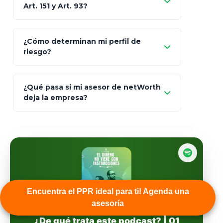
MetLife (MetaLife)
Art. 151 y Art. 93?
Prudential
Art. 151
¿Cómo determinan mi perfil de
riesgo?
AXA Seguros
Art.
93
Mapfre
¿Qué pasa si mi asesor de netWorth
totalmente
deja la empresa?
libres de impuestos
GBM
Actinver
reasigna
Fintual
automáticamente
Principal
Encuentra el PPR ideal para ti! Agenda una
asesoría
Sura
EL DINERO NO VIENE CON INSTRUCCIONES
¿De qué trata este podcast? | 01