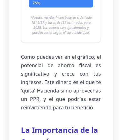
75%
*Fuente: netWorth con base en el Artículo
151 LISR y tasas de ISR estimadas para
2025. Los valores son aproximados y
pueden variar según el caso individual.
Como puedes ver en el gráfico, el
potencial de ahorro fiscal es
significativo y crece con tus
ingresos. Este dinero es el que te
'quita' Hacienda si no aprovechas
un PPR, y el que podrías estar
reinvirtiendo para tu beneficio.
La Importancia de la