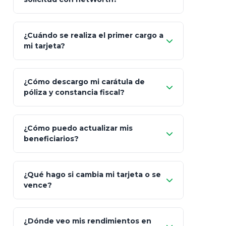
"¿Aún no tienes cuenta?
Regístrate"
¡Relájate!
¿Cuándo se realiza el primer cargo a
mi tarjeta?
¿Cómo descargo mi carátula de
póliza y constancia fiscal?
¿Cómo puedo actualizar mis
"Mis Pólizas" > "Documentos"
beneficiarios?
¿Qué hago si cambia mi tarjeta o se
vence?
¿Dónde veo mis rendimientos en
"Link