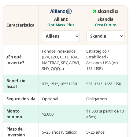
Allianz
Skandia
Característica
OptiMaxx Plus
Crea Futuro
Fondos indexados
Estrategico /
¿En qué
(IVV, EZU, CETETRAC,
Estabilidad /
invierte?
NAFTRAC, SPY, ACWI,
Acciones USA (Art
SHY, QQQ…)
151 LISR)
Beneficio
93°, 151°, 185° LISR
93°, 151°, 185° LISR
fiscal
Seguro de vida
Opcional
Obligatorio
Monto
$1,500 (a partir de 10
$2,000
mínimo
años)
Plazo de
5–25 años (vitalicio)
5–25 años
inversión