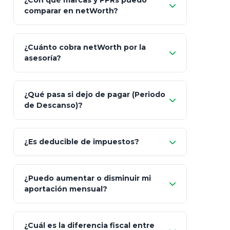
¿Con qué marcas y PPRs puedo
comparar en netWorth?
¿Cuánto cobra netWorth por la
asesoría?
Nada.
¿Qué pasa si dejo de pagar (Periodo
de Descanso)?
Allianz (Optimaxx Plus)
Optimaxx Plus
¿Es deducible de impuestos?
GNP (Proyecta)
Sí
¿Puedo aumentar o disminuir mi
Seguros Monterrey
aportación mensual?
Skandia (Crea)
¿Cuál es la diferencia fiscal entre