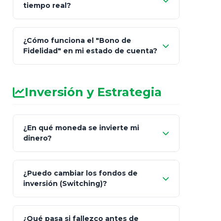
tiempo real?
de Cobro Seguro"
¿Cómo funciona el "Bono de
Fidelidad" en mi estado de cuenta?
Inversión y Estrategia
¿En qué moneda se invierte mi
dinero?
Pesos (ajustados a
¿Puedo cambiar los fondos de
inflación), Dólares o Euros
inversión (Switching)?
¿Qué pasa si fallezco antes de