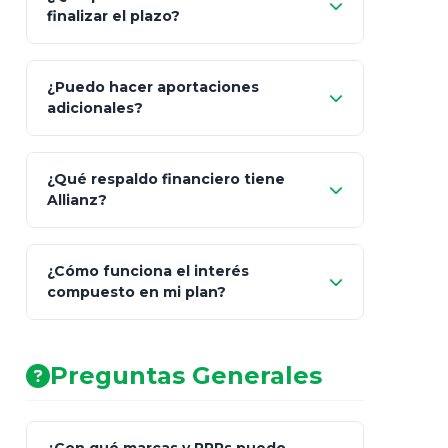
"Switching" (cambio de fondos)
finalizar el plazo?
¿Puedo hacer aportaciones
100% a tus
adicionales?
beneficiarios designados
¿Qué respaldo financiero tiene
Allianz?
¿Cómo funciona el interés
compuesto en mi plan?
AA (Muy Fuerte)
Preguntas Generales