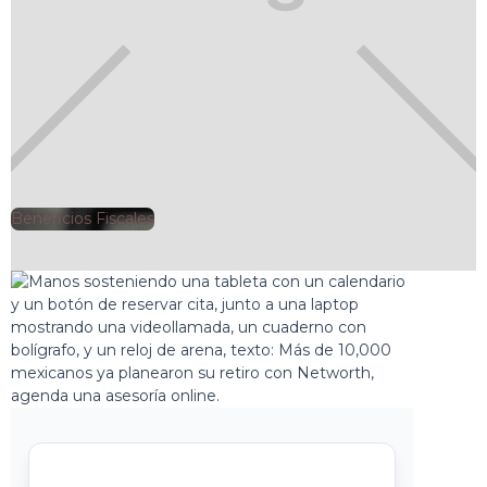
Beneficios Fiscales
🕘
netWorth
2025-04-03