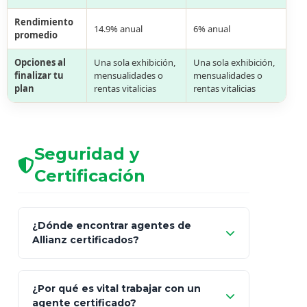
Rendimiento
14.9% anual
6% anual
promedio
Opciones al
Una sola exhibición,
Una sola exhibición,
finalizar tu
mensualidades o
mensualidades o
plan
rentas vitalicias
rentas vitalicias
Seguridad y
Certificación
¿Dónde encontrar agentes de
Allianz certificados?
Comisión Nacional de
¿Por qué es vital trabajar con un
Seguros y Fianzas (CNSF)
agente certificado?