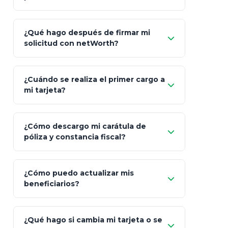
Inversión
S&P 500, ETFs Globales
Deu
Carta de
App Store (iOS)
Google Play
¿Qué hago después de firmar mi
Bienvenida
solicitud con netWorth?
"¿Aún no tienes cuenta?
Regístrate"
¡Relájate!
¿Cuándo se realiza el primer cargo a
mi tarjeta?
¿Cómo descargo mi carátula de
póliza y constancia fiscal?
¿Cómo puedo actualizar mis
"Mis Pólizas" > "Documentos"
beneficiarios?
¿Qué hago si cambia mi tarjeta o se