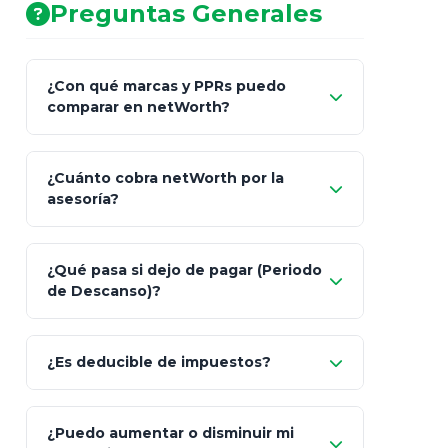
Preguntas Generales
¿Con qué marcas y PPRs puedo
comparar en netWorth?
¿Cuánto cobra netWorth por la
asesoría?
Nada.
¿Qué pasa si dejo de pagar (Periodo
de Descanso)?
Allianz (Optimaxx Plus)
Optimaxx Plus
¿Es deducible de impuestos?
GNP (Proyecta)
Sí
¿Puedo aumentar o disminuir mi
Seguros Monterrey