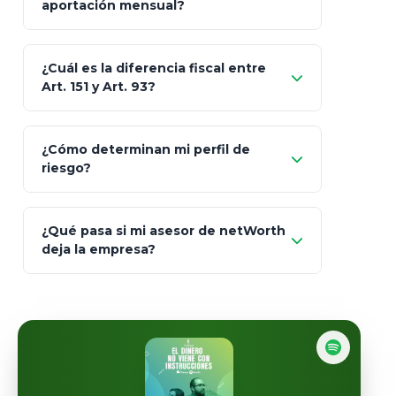
aportación mensual?
Skandia (Crea)
¿Cuál es la diferencia fiscal entre
MetLife (MetaLife)
Art. 151 y Art. 93?
Prudential
Art. 151
¿Cómo determinan mi perfil de
riesgo?
AXA Seguros
Art.
93
Mapfre
¿Qué pasa si mi asesor de netWorth
totalmente
deja la empresa?
libres de impuestos
GBM
Actinver
reasigna
Fintual
automáticamente
Principal