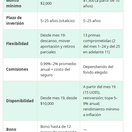
Monto
$1,500 (a partir de 10
$2,000
mínimo
años)
Plazo de
5–25 años (vitalicio)
5–25 años
inversión
Desde mes 19:
13 primas
descanso, mover
comprometidas (2
Flexibilidad
aportación y retiros
del mes 1–24 y del 25
parciales
en adelante 11)
0.99%–2% promedio
Dependiendo del
Comisiones
anual + costo del
fondo elegido
seguro
A partir del mes 19
(15 UDIS),
Desde mes 19, desde
reinversión; tope 5–
Disponibilidad
$10,000
9% anual;
rendimiento mínimo
a inflación
Bono hasta de 12
Bono
—