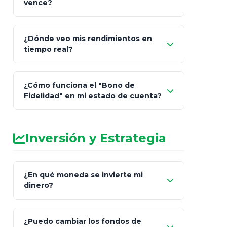
vence?
¿Dónde veo mis rendimientos en
"Link
tiempo real?
de Cobro Seguro"
¿Cómo funciona el "Bono de
Fidelidad" en mi estado de cuenta?
Inversión y Estrategia
¿En qué moneda se invierte mi
dinero?
Pesos (ajustados a
¿Puedo cambiar los fondos de
inflación), Dólares o Euros