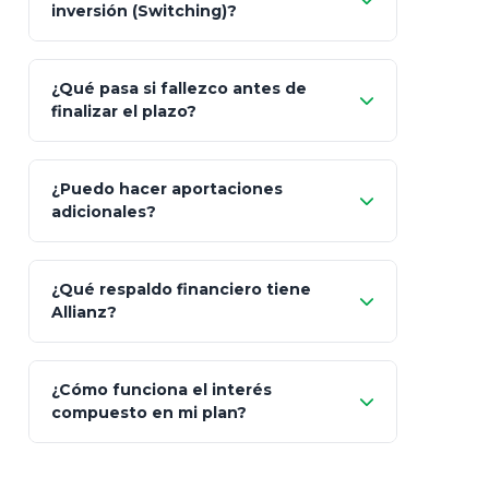
inversión (Switching)?
¿Qué pasa si fallezco antes de
"Switching" (cambio de fondos)
finalizar el plazo?
¿Puedo hacer aportaciones
100% a tus
adicionales?
beneficiarios designados
¿Qué respaldo financiero tiene
Allianz?
¿Cómo funciona el interés
compuesto en mi plan?
AA (Muy Fuerte)