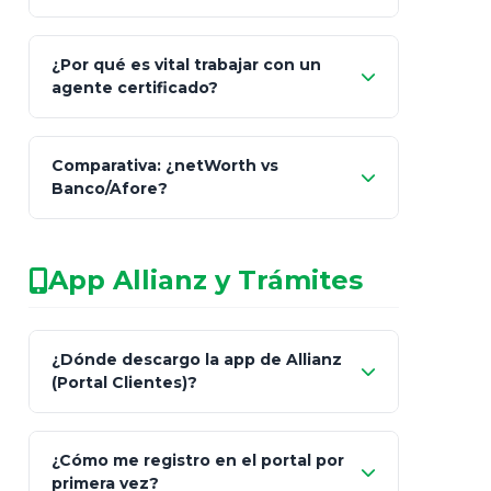
Comisión Nacional de
¿Por qué es vital trabajar con un
Seguros y Fianzas (CNSF)
agente certificado?
netWorth
Comparativa: ¿netWorth vs
consultor técnico
Banco/Afore?
legalmente facultado
No arriesgues tu
App Allianz y Trámites
patrimonio con asesores informales en
redes sociales.
Característica
netWorth (Certificado)
Ba
¿Dónde descargo la app de Allianz
(Portal Clientes)?
Asesoría
Personalizada y Continua
Gen
"Allianz
Fiscalidad
Estrategia Art. 151 / 93
Bás
¿Cómo me registro en el portal por
Client"
primera vez?