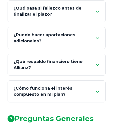
¿Qué pasa si fallezco antes de
"Switching" (cambio de fondos)
finalizar el plazo?
¿Puedo hacer aportaciones
100% a tus
adicionales?
beneficiarios designados
¿Qué respaldo financiero tiene
Allianz?
¿Cómo funciona el interés
compuesto en mi plan?
AA (Muy Fuerte)
Preguntas Generales