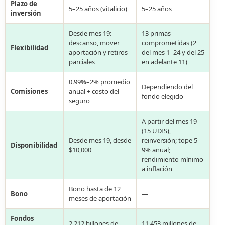
Plazo de
5–25 años (vitalicio)
5–25 años
inversión
Desde mes 19:
13 primas
descanso, mover
comprometidas (2
Flexibilidad
aportación y retiros
del mes 1–24 y del 25
parciales
en adelante 11)
0.99%–2% promedio
Dependiendo del
Comisiones
anual + costo del
fondo elegido
seguro
A partir del mes 19
(15 UDIS),
Desde mes 19, desde
reinversión; tope 5–
Disponibilidad
$10,000
9% anual;
rendimiento mínimo
a inflación
Bono hasta de 12
Bono
—
meses de aportación
Fondos
2,212 billones de
11,453 millones de