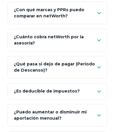
¿Con qué marcas y PPRs puedo
comparar en netWorth?
¿Cuánto cobra netWorth por la
asesoría?
Nada.
¿Qué pasa si dejo de pagar (Periodo
de Descanso)?
Allianz (Optimaxx Plus)
Optimaxx Plus
¿Es deducible de impuestos?
GNP (Proyecta)
Sí
¿Puedo aumentar o disminuir mi
Seguros Monterrey
aportación mensual?
Skandia (Crea)