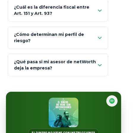
¿Cuál es la diferencia fiscal entre
MetLife (MetaLife)
Art. 151 y Art. 93?
Prudential
Art. 151
¿Cómo determinan mi perfil de
riesgo?
AXA Seguros
Art.
93
Mapfre
¿Qué pasa si mi asesor de netWorth
totalmente
deja la empresa?
libres de impuestos
GBM
Actinver
reasigna
Fintual
automáticamente
Principal
Sura
EL DINERO NO VIENE CON INSTRUCCIONES