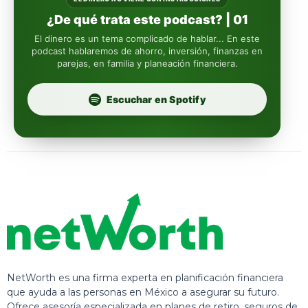
¿De qué trata este podcast? | 01
Insignia Life
El dinero es un tema complicado de hablar... En este
podcast hablaremos de ahorro, inversión, finanzas en
parejas, en familia y planeación financiera.
Profuturo
Escuchar en Spotify
NetWorth es una firma experta en planificación financiera
que ayuda a las personas en México a asegurar su futuro.
Ofrece asesoría especializada en planes de retiro, seguros de