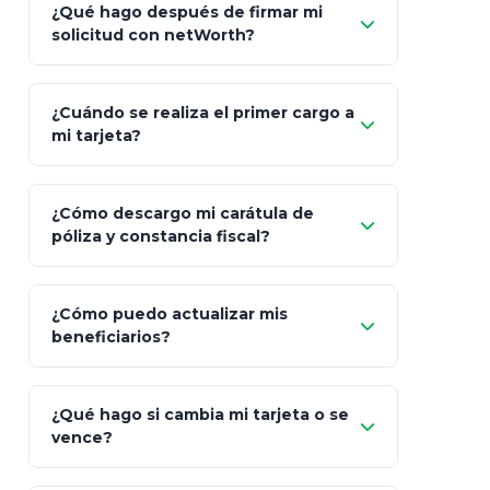
App Store (iOS)
Google Play
¿Qué hago después de firmar mi
Bienvenida
solicitud con netWorth?
"¿Aún no tienes cuenta?
Regístrate"
¡Relájate!
¿Cuándo se realiza el primer cargo a
mi tarjeta?
¿Cómo descargo mi carátula de
póliza y constancia fiscal?
¿Cómo puedo actualizar mis
"Mis Pólizas" > "Documentos"
beneficiarios?
¿Qué hago si cambia mi tarjeta o se
vence?