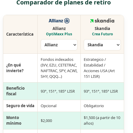
Comparador de planes de retiro
Allianz
Skandia
Característica
OptiMaxx Plus
Crea Futuro
Fondos indexados
Estrategico /
¿En qué
(IVV, EZU, CETETRAC,
Estabilidad /
invierte?
NAFTRAC, SPY, ACWI,
Acciones USA (Art
SHY, QQQ…)
151 LISR)
Beneficio
93°, 151°, 185° LISR
93°, 151°, 185° LISR
fiscal
Seguro de vida
Opcional
Obligatorio
Monto
$1,500 (a partir de 10
$2,000
mínimo
años)