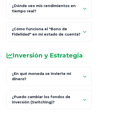
¿Dónde veo mis rendimientos en
"Link
tiempo real?
de Cobro Seguro"
¿Cómo funciona el "Bono de
Fidelidad" en mi estado de cuenta?
Inversión y Estrategia
¿En qué moneda se invierte mi
dinero?
Pesos (ajustados a
¿Puedo cambiar los fondos de
inflación), Dólares o Euros
inversión (Switching)?