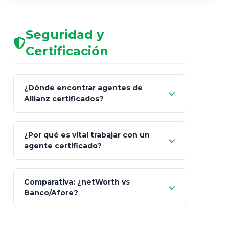
Seguridad y
Certificación
¿Dónde encontrar agentes de
Allianz certificados?
Comisión Nacional de
¿Por qué es vital trabajar con un
Seguros y Fianzas (CNSF)
agente certificado?
netWorth
Comparativa: ¿netWorth vs
consultor técnico
Banco/Afore?
legalmente facultado
No arriesgues tu