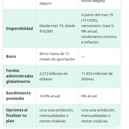
fondo elegido
seguro
A partir del mes 19
(15 UDIS),
Desde mes 19, desde
reinversión; tope 5–
Disponibilidad
$10,000
9% anual;
rendimiento mínimo
a inflación
Bono hasta de 12
Bono
—
meses de aportación
Fondos
2,212 billones de
11,453 millones de
administrados
dólares
dólares
globalmente
Rendimiento
14.9% anual
6% anual
promedio
Opciones al
Una sola exhibición,
Una sola exhibición,
finalizar tu
mensualidades o
mensualidades o
plan
rentas vitalicias
rentas vitalicias