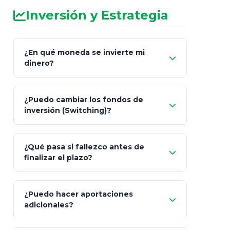
Inversión y Estrategia
¿En qué moneda se invierte mi
dinero?
Pesos (ajustados a
¿Puedo cambiar los fondos de
inflación), Dólares o Euros
inversión (Switching)?
¿Qué pasa si fallezco antes de
"Switching" (cambio de fondos)
finalizar el plazo?
¿Puedo hacer aportaciones
100% a tus
adicionales?
beneficiarios designados