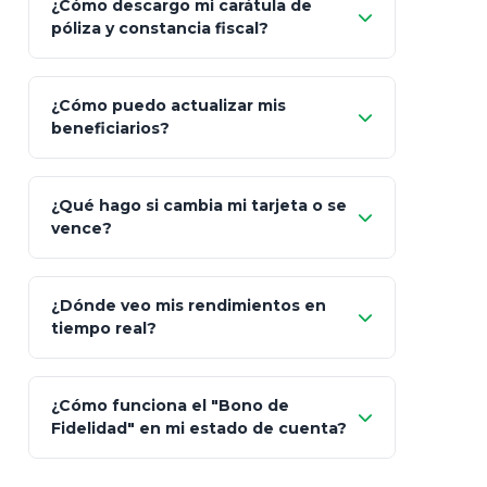
¿Cómo descargo mi carátula de
póliza y constancia fiscal?
¿Cómo puedo actualizar mis
"Mis Pólizas" > "Documentos"
beneficiarios?
¿Qué hago si cambia mi tarjeta o se
vence?
¿Dónde veo mis rendimientos en
"Link
tiempo real?
de Cobro Seguro"
¿Cómo funciona el "Bono de
Fidelidad" en mi estado de cuenta?