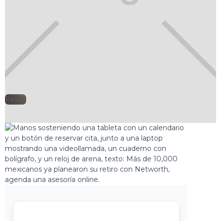
Retiro
🕘
netWorth
2025-04-25