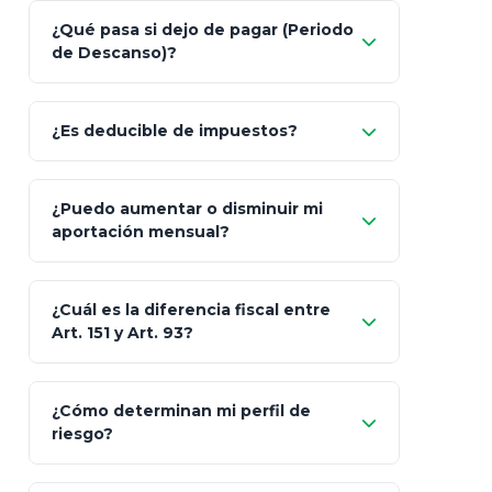
Nada.
¿Qué pasa si dejo de pagar (Periodo
de Descanso)?
Allianz (Optimaxx Plus)
Optimaxx Plus
¿Es deducible de impuestos?
GNP (Proyecta)
Sí
¿Puedo aumentar o disminuir mi
Seguros Monterrey
aportación mensual?
Skandia (Crea)
¿Cuál es la diferencia fiscal entre
MetLife (MetaLife)
Art. 151 y Art. 93?
Prudential
Art. 151
¿Cómo determinan mi perfil de
riesgo?
AXA Seguros
Art.
93