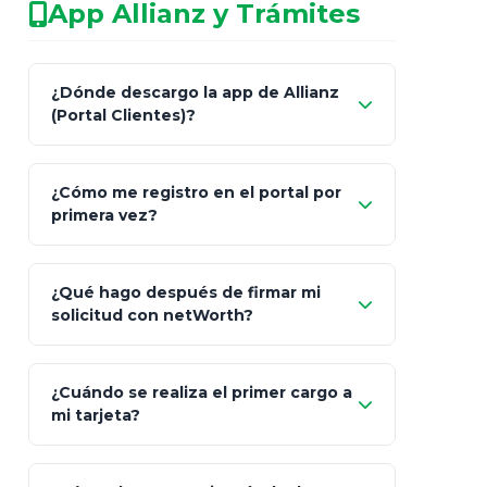
App Allianz y Trámites
patrimonio con asesores informales en
redes sociales.
Característica
netWorth (Certificado)
Ba
¿Dónde descargo la app de Allianz
(Portal Clientes)?
Asesoría
Personalizada y Continua
Gen
"Allianz
Fiscalidad
Estrategia Art. 151 / 93
Bás
¿Cómo me registro en el portal por
Client"
primera vez?
Inversión
S&P 500, ETFs Globales
Deu
Carta de
App Store (iOS)
Google Play
¿Qué hago después de firmar mi
Bienvenida
solicitud con netWorth?
"¿Aún no tienes cuenta?
Regístrate"
¡Relájate!
¿Cuándo se realiza el primer cargo a
mi tarjeta?