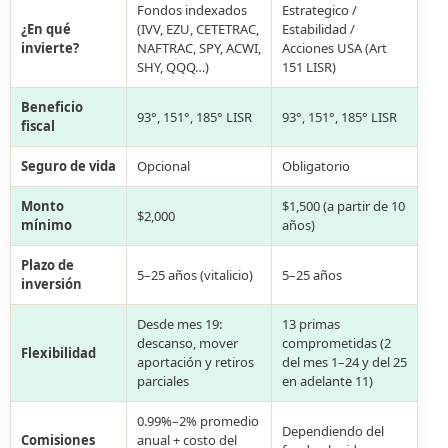
Fondos indexados
Estrategico /
¿En qué
(IVV, EZU, CETETRAC,
Estabilidad /
invierte?
NAFTRAC, SPY, ACWI,
Acciones USA (Art
SHY, QQQ…)
151 LISR)
Beneficio
93°, 151°, 185° LISR
93°, 151°, 185° LISR
fiscal
Seguro de vida
Opcional
Obligatorio
Monto
$1,500 (a partir de 10
$2,000
mínimo
años)
Plazo de
5–25 años (vitalicio)
5–25 años
inversión
Desde mes 19:
13 primas
descanso, mover
comprometidas (2
Flexibilidad
aportación y retiros
del mes 1–24 y del 25
parciales
en adelante 11)
0.99%–2% promedio
Dependiendo del
Comisiones
anual + costo del