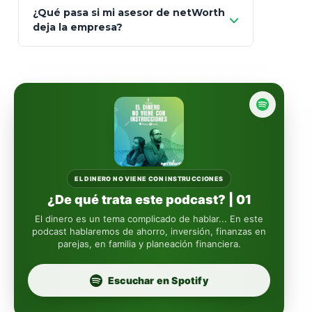
Mapfre
¿Qué pasa si mi asesor de netWorth
totalmente
deja la empresa?
libres de impuestos
GBM
Actinver
reasigna
Fintual
automáticamente
Principal
Sura
EL DINERO NO VIENE CON INSTRUCCIONES
¿De qué trata este podcast? | 01
Insignia Life
El dinero es un tema complicado de hablar... En este
podcast hablaremos de ahorro, inversión, finanzas en
parejas, en familia y planeación financiera.
Profuturo
Escuchar en Spotify