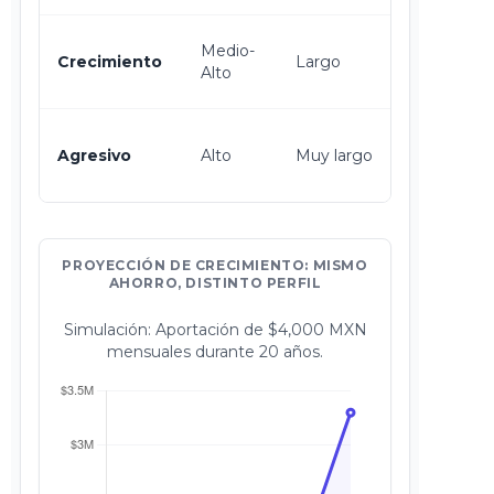
Sí, ideal 
Medio-
Crecimiento
Largo
maximiz
Alto
el retiro.
Solo si e
Agresivo
Alto
Muy largo
joven (< 
años).
PROYECCIÓN DE CRECIMIENTO: MISMO
AHORRO, DISTINTO PERFIL
Simulación: Aportación de $4,000 MXN
mensuales durante 20 años.