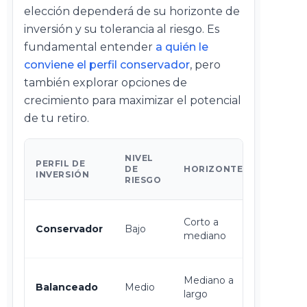
elección dependerá de su horizonte de
inversión y su tolerancia al riesgo. Es
fundamental entender
a quién le
conviene el perfil conservador
, pero
también explorar opciones de
crecimiento para maximizar el potencial
de tu retiro.
APROPI
NIVEL
PERFIL DE
PARA
DE
HORIZONTE
INVERSIÓN
INGRES
RIESGO
MEDIOS
Sí, para
Corto a
Conservador
Bajo
preserva
mediano
capital.
Sí, busca
Mediano a
Balanceado
Medio
crecimi
largo
moderad