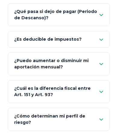
Nada.
¿Qué pasa si dejo de pagar (Periodo
de Descanso)?
Allianz (Optimaxx Plus)
Optimaxx Plus
¿Es deducible de impuestos?
GNP (Proyecta)
Sí
¿Puedo aumentar o disminuir mi
Seguros Monterrey
aportación mensual?
Skandia (Crea)
¿Cuál es la diferencia fiscal entre
MetLife (MetaLife)
Art. 151 y Art. 93?
Prudential
Art. 151
¿Cómo determinan mi perfil de
riesgo?
AXA Seguros
Art.