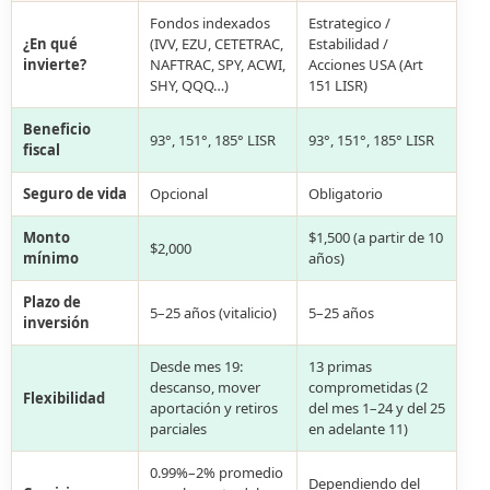
Fondos indexados
Estrategico /
¿En qué
(IVV, EZU, CETETRAC,
Estabilidad /
invierte?
NAFTRAC, SPY, ACWI,
Acciones USA (Art
SHY, QQQ…)
151 LISR)
Beneficio
93°, 151°, 185° LISR
93°, 151°, 185° LISR
fiscal
Seguro de vida
Opcional
Obligatorio
Monto
$1,500 (a partir de 10
$2,000
mínimo
años)
Plazo de
5–25 años (vitalicio)
5–25 años
inversión
Desde mes 19:
13 primas
descanso, mover
comprometidas (2
Flexibilidad
aportación y retiros
del mes 1–24 y del 25
parciales
en adelante 11)
0.99%–2% promedio
Dependiendo del