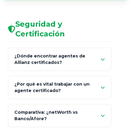
Seguridad y
Certificación
¿Dónde encontrar agentes de
Allianz certificados?
Comisión Nacional de
¿Por qué es vital trabajar con un
Seguros y Fianzas (CNSF)
agente certificado?
netWorth
Comparativa: ¿netWorth vs
consultor técnico
Banco/Afore?
legalmente facultado
No arriesgues tu