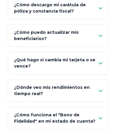
¿Cómo descargo mi carátula de
póliza y constancia fiscal?
¿Cómo puedo actualizar mis
"Mis Pólizas" > "Documentos"
beneficiarios?
¿Qué hago si cambia mi tarjeta o se
vence?
¿Dónde veo mis rendimientos en
"Link
tiempo real?
de Cobro Seguro"
¿Cómo funciona el "Bono de
Fidelidad" en mi estado de cuenta?