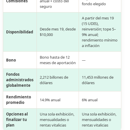
Comisiones
anual + costo del
fondo elegido
seguro
A partir del mes 19
(15 UDIS),
Desde mes 19, desde
reinversión; tope 5–
Disponibilidad
$10,000
9% anual;
rendimiento mínimo
a inflación
Bono hasta de 12
Bono
—
meses de aportación
Fondos
2,212 billones de
11,453 millones de
administrados
dólares
dólares
globalmente
Rendimiento
14.9% anual
6% anual
promedio
Opciones al
Una sola exhibición,
Una sola exhibición,
finalizar tu
mensualidades o
mensualidades o
plan
rentas vitalicias
rentas vitalicias