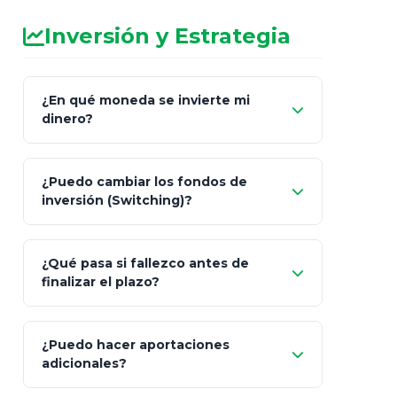
Inversión y Estrategia
¿En qué moneda se invierte mi
dinero?
Pesos (ajustados a
¿Puedo cambiar los fondos de
inflación), Dólares o Euros
inversión (Switching)?
¿Qué pasa si fallezco antes de
"Switching" (cambio de fondos)
finalizar el plazo?
¿Puedo hacer aportaciones
100% a tus
adicionales?
beneficiarios designados