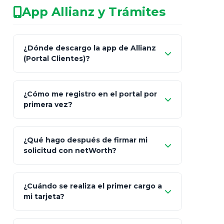
App Allianz y Trámites
patrimonio con asesores informales en
redes sociales.
Característica
netWorth (Certificado)
Ba
¿Dónde descargo la app de Allianz
(Portal Clientes)?
Asesoría
Personalizada y Continua
Gen
"Allianz
Fiscalidad
Estrategia Art. 151 / 93
Bás
¿Cómo me registro en el portal por
Client"
primera vez?
Inversión
S&P 500, ETFs Globales
Deu
Carta de
App Store (iOS)
Google Play
¿Qué hago después de firmar mi
Bienvenida
solicitud con netWorth?
"¿Aún no tienes cuenta?
Regístrate"
¡Relájate!
¿Cuándo se realiza el primer cargo a
mi tarjeta?