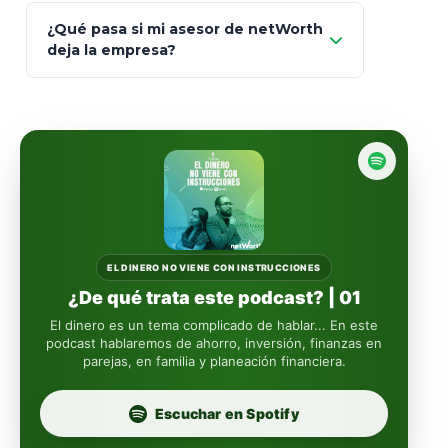
93
Mapfre
¿Qué pasa si mi asesor de netWorth
totalmente
deja la empresa?
libres de impuestos
GBM
Actinver
reasigna
Fintual
automáticamente
Principal
Sura
EL DINERO NO VIENE CON INSTRUCCIONES
¿De qué trata este podcast? | 01
Insignia Life
El dinero es un tema complicado de hablar... En este
podcast hablaremos de ahorro, inversión, finanzas en
parejas, en familia y planeación financiera.
Profuturo
Escuchar en Spotify