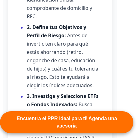
comprobante de domicilio y
RFC.
2. Define tus Objetivos y
Perfil de Riesgo:
Antes de
invertir, ten claro para qué
estás ahorrando (retiro,
enganche de casa, educación
de hijos) y cuál es tu tolerancia
al riesgo. Esto te ayudará a
elegir los índices adecuados.
3. Investiga y Selecciona ETFs
o Fondos Indexados:
Busca
ETFs que repliquen índices
Encuentra el PPR ideal para ti! Agenda una
relevantes para tus objetivos.
asesoría
Puedes encontrar ETFs que
sigan el IPC mexicano, el S&P