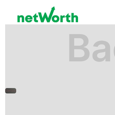
RETIRO
🕘
Jorge Gutiérrez
2025
Retiro