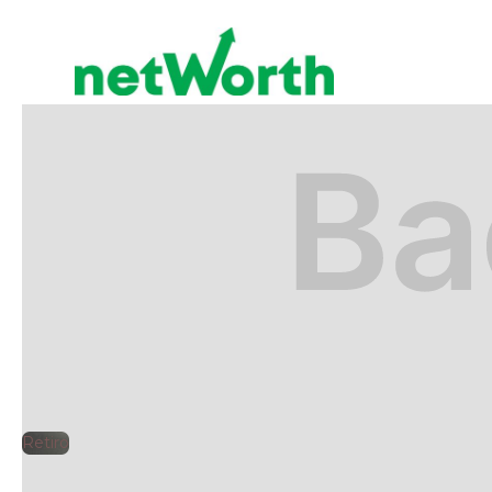
RETIRO
🕘
Jorge Gutiérrez
2025
Retiro