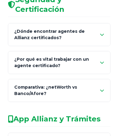
Certificación
¿Dónde encontrar agentes de
Allianz certificados?
Comisión Nacional de
¿Por qué es vital trabajar con un
Seguros y Fianzas (CNSF)
agente certificado?
netWorth
Comparativa: ¿netWorth vs
consultor técnico
Banco/Afore?
legalmente facultado
No arriesgues tu
App Allianz y Trámites
patrimonio con asesores informales en
redes sociales.