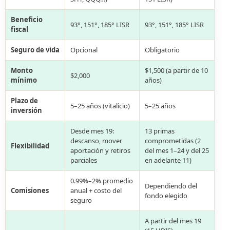
Beneficio
93°, 151°, 185° LISR
93°, 151°, 185° LISR
fiscal
Seguro de vida
Opcional
Obligatorio
Monto
$1,500 (a partir de 10
$2,000
mínimo
años)
Plazo de
5–25 años (vitalicio)
5–25 años
inversión
Desde mes 19:
13 primas
descanso, mover
comprometidas (2
Flexibilidad
aportación y retiros
del mes 1–24 y del 25
parciales
en adelante 11)
0.99%–2% promedio
Dependiendo del
Comisiones
anual + costo del
fondo elegido
seguro
A partir del mes 19