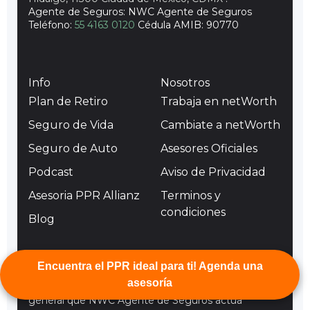
Agente de Seguros: NWC Agente de Seguros
Teléfono:
55 4163 0120
Cédula AMIB: 90770
Info
Nosotros
Plan de Retiro
Trabaja en netWorth
Seguro de Vida
Cambiate a netWorth
Seguro de Auto
Asesores Oficiales
Podcast
Aviso de Privacidad
Asesoria PPR Allianz
Terminos y
condiciones
Blog
Encuentra el PPR ideal para ti! Agenda una
Comercializamos productos de Allianz México S.A.
asesoría
Compañía de Seguros.Se informa al público en
general que NWC Agente de Seguros actúa