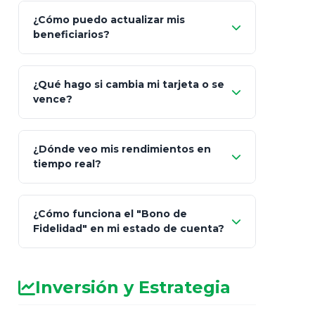
¿Cómo puedo actualizar mis
"Mis Pólizas" > "Documentos"
beneficiarios?
¿Qué hago si cambia mi tarjeta o se
vence?
¿Dónde veo mis rendimientos en
"Link
tiempo real?
de Cobro Seguro"
¿Cómo funciona el "Bono de
Fidelidad" en mi estado de cuenta?
Inversión y Estrategia