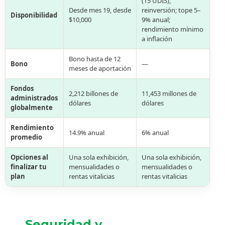
(15 UDIS),
Desde mes 19, desde
reinversión; tope 5–
Disponibilidad
$10,000
9% anual;
rendimiento mínimo
a inflación
Bono hasta de 12
Bono
—
meses de aportación
Fondos
2,212 billones de
11,453 millones de
administrados
dólares
dólares
globalmente
Rendimiento
14.9% anual
6% anual
promedio
Opciones al
Una sola exhibición,
Una sola exhibición,
finalizar tu
mensualidades o
mensualidades o
plan
rentas vitalicias
rentas vitalicias
Seguridad y