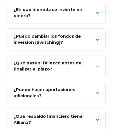
¿En qué moneda se invierte mi
dinero?
Pesos (ajustados a
¿Puedo cambiar los fondos de
inflación), Dólares o Euros
inversión (Switching)?
¿Qué pasa si fallezco antes de
"Switching" (cambio de fondos)
finalizar el plazo?
¿Puedo hacer aportaciones
100% a tus
adicionales?
beneficiarios designados
¿Qué respaldo financiero tiene
Allianz?