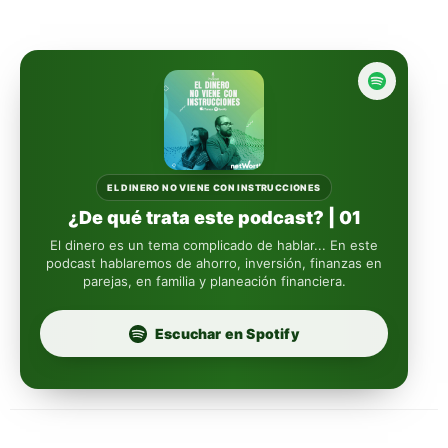
Actinver
reasigna
Fintual
automáticamente
Principal
Sura
EL DINERO NO VIENE CON INSTRUCCIONES
¿De qué trata este podcast? | 01
Insignia Life
El dinero es un tema complicado de hablar... En este
podcast hablaremos de ahorro, inversión, finanzas en
parejas, en familia y planeación financiera.
Profuturo
Escuchar en Spotify