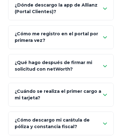
Característica
netWorth (Certificado)
Ba
¿Dónde descargo la app de Allianz
(Portal Clientes)?
Asesoría
Personalizada y Continua
Gen
"Allianz
Fiscalidad
Estrategia Art. 151 / 93
Bás
¿Cómo me registro en el portal por
Client"
primera vez?
Inversión
S&P 500, ETFs Globales
Deu
Carta de
App Store (iOS)
Google Play
¿Qué hago después de firmar mi
Bienvenida
solicitud con netWorth?
"¿Aún no tienes cuenta?
Regístrate"
¡Relájate!
¿Cuándo se realiza el primer cargo a
mi tarjeta?
¿Cómo descargo mi carátula de
póliza y constancia fiscal?