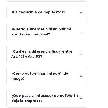
Allianz (Optimaxx Plus)
Optimaxx Plus
¿Es deducible de impuestos?
GNP (Proyecta)
Sí
¿Puedo aumentar o disminuir mi
Seguros Monterrey
aportación mensual?
Skandia (Crea)
¿Cuál es la diferencia fiscal entre
MetLife (MetaLife)
Art. 151 y Art. 93?
Prudential
Art. 151
¿Cómo determinan mi perfil de
riesgo?
AXA Seguros
Art.
93
Mapfre
¿Qué pasa si mi asesor de netWorth
totalmente
deja la empresa?
libres de impuestos
GBM