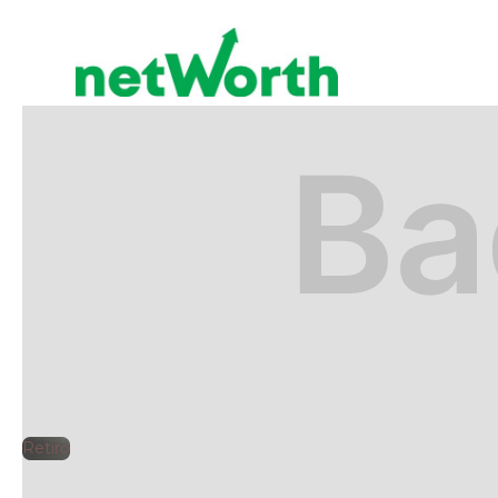
RETIRO
🕘
Jorge Gutiérrez
2025
Retiro