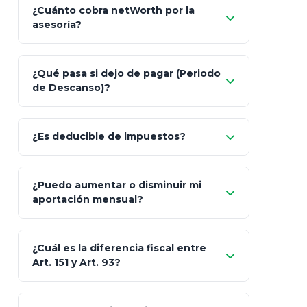
¿Cuánto cobra netWorth por la
asesoría?
Nada.
¿Qué pasa si dejo de pagar (Periodo
de Descanso)?
Allianz (Optimaxx Plus)
Optimaxx Plus
¿Es deducible de impuestos?
GNP (Proyecta)
Sí
¿Puedo aumentar o disminuir mi
Seguros Monterrey
aportación mensual?
Skandia (Crea)
¿Cuál es la diferencia fiscal entre
MetLife (MetaLife)
Art. 151 y Art. 93?
Prudential
Art. 151