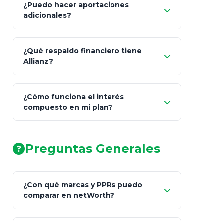
¿Puedo hacer aportaciones
100% a tus
adicionales?
beneficiarios designados
¿Qué respaldo financiero tiene
Allianz?
¿Cómo funciona el interés
compuesto en mi plan?
AA (Muy Fuerte)
Preguntas Generales
¿Con qué marcas y PPRs puedo
comparar en netWorth?