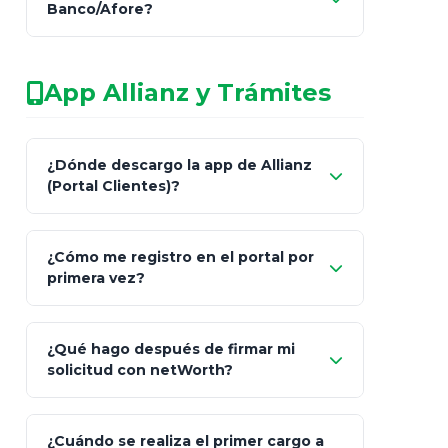
Banco/Afore?
legalmente facultado
No arriesgues tu
App Allianz y Trámites
patrimonio con asesores informales en
redes sociales.
Característica
netWorth (Certificado)
Ba
¿Dónde descargo la app de Allianz
(Portal Clientes)?
Asesoría
Personalizada y Continua
Gen
"Allianz
Fiscalidad
Estrategia Art. 151 / 93
Bás
¿Cómo me registro en el portal por
Client"
primera vez?
Inversión
S&P 500, ETFs Globales
Deu
Carta de
App Store (iOS)
Google Play
¿Qué hago después de firmar mi
Bienvenida
solicitud con netWorth?
"¿Aún no tienes cuenta?
Regístrate"
¡Relájate!
¿Cuándo se realiza el primer cargo a