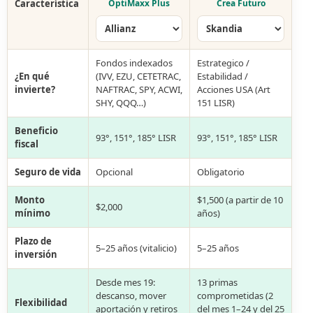
Característica
OptiMaxx Plus
Crea Futuro
Fondos indexados
Estrategico /
¿En qué
(IVV, EZU, CETETRAC,
Estabilidad /
invierte?
NAFTRAC, SPY, ACWI,
Acciones USA (Art
SHY, QQQ…)
151 LISR)
Beneficio
93°, 151°, 185° LISR
93°, 151°, 185° LISR
fiscal
Seguro de vida
Opcional
Obligatorio
Monto
$1,500 (a partir de 10
$2,000
mínimo
años)
Plazo de
5–25 años (vitalicio)
5–25 años
inversión
Desde mes 19:
13 primas
descanso, mover
comprometidas (2
Flexibilidad
aportación y retiros
del mes 1–24 y del 25