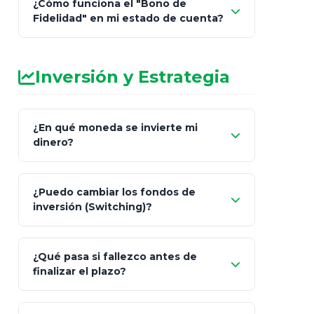
¿Cómo funciona el "Bono de
Fidelidad" en mi estado de cuenta?
Inversión y Estrategia
¿En qué moneda se invierte mi
dinero?
Pesos (ajustados a
¿Puedo cambiar los fondos de
inflación), Dólares o Euros
inversión (Switching)?
¿Qué pasa si fallezco antes de
"Switching" (cambio de fondos)
finalizar el plazo?