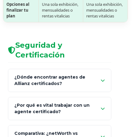
Opciones al
Una sola exhibición,
Una sola exhibición,
finalizar tu
mensualidades o
mensualidades o
plan
rentas vitalicias
rentas vitalicias
Seguridad y
Certificación
¿Dónde encontrar agentes de
Allianz certificados?
Comisión Nacional de
¿Por qué es vital trabajar con un
Seguros y Fianzas (CNSF)
agente certificado?
netWorth
Comparativa: ¿netWorth vs
consultor técnico