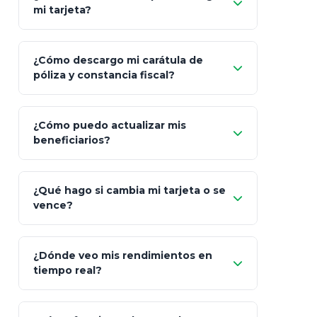
mi tarjeta?
¿Cómo descargo mi carátula de
póliza y constancia fiscal?
¿Cómo puedo actualizar mis
"Mis Pólizas" > "Documentos"
beneficiarios?
¿Qué hago si cambia mi tarjeta o se
vence?
¿Dónde veo mis rendimientos en
"Link
tiempo real?
de Cobro Seguro"