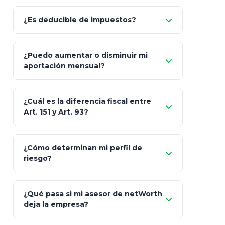
Allianz (Optimaxx Plus)
Optimaxx Plus
¿Es deducible de impuestos?
GNP (Proyecta)
Sí
¿Puedo aumentar o disminuir mi
Seguros Monterrey
aportación mensual?
Skandia (Crea)
¿Cuál es la diferencia fiscal entre
MetLife (MetaLife)
Art. 151 y Art. 93?
Prudential
Art. 151
¿Cómo determinan mi perfil de
riesgo?
AXA Seguros
Art.
93
Mapfre
¿Qué pasa si mi asesor de netWorth
totalmente
deja la empresa?
libres de impuestos
GBM