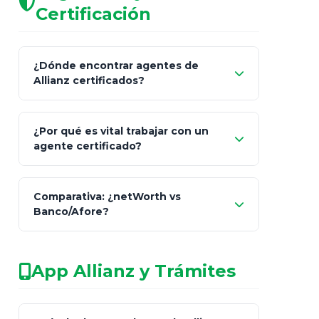
Certificación
¿Dónde encontrar agentes de
Allianz certificados?
Comisión Nacional de
¿Por qué es vital trabajar con un
Seguros y Fianzas (CNSF)
agente certificado?
netWorth
Comparativa: ¿netWorth vs
consultor técnico
Banco/Afore?
legalmente facultado
No arriesgues tu
App Allianz y Trámites
patrimonio con asesores informales en
redes sociales.
Característica
netWorth (Certificado)
Ba