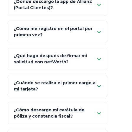
¿Dónde descargo la app de Allianz
(Portal Clientes)?
Asesoría
Personalizada y Continua
Gen
"Allianz
Fiscalidad
Estrategia Art. 151 / 93
Bás
¿Cómo me registro en el portal por
Client"
primera vez?
Inversión
S&P 500, ETFs Globales
Deu
Carta de
App Store (iOS)
Google Play
¿Qué hago después de firmar mi
Bienvenida
solicitud con netWorth?
"¿Aún no tienes cuenta?
Regístrate"
¡Relájate!
¿Cuándo se realiza el primer cargo a
mi tarjeta?
¿Cómo descargo mi carátula de
póliza y constancia fiscal?