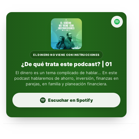
Actinver
reasigna
Fintual
automáticamente
Principal
Sura
EL DINERO NO VIENE CON INSTRUCCIONES
¿De qué trata este podcast? | 01
Insignia Life
El dinero es un tema complicado de hablar... En este
podcast hablaremos de ahorro, inversión, finanzas en
parejas, en familia y planeación financiera.
Profuturo
Escuchar en Spotify