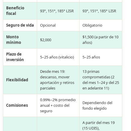
Beneficio
93°, 151°, 185° LISR
93°, 151°, 185° LISR
fiscal
Seguro de vida
Opcional
Obligatorio
Monto
$1,500 (a partir de 10
$2,000
mínimo
años)
Plazo de
5–25 años (vitalicio)
5–25 años
inversión
Desde mes 19:
13 primas
descanso, mover
comprometidas (2
Flexibilidad
aportación y retiros
del mes 1–24 y del 25
parciales
en adelante 11)
0.99%–2% promedio
Dependiendo del
Comisiones
anual + costo del
fondo elegido
seguro
A partir del mes 19
(15 UDIS),