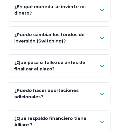
¿En qué moneda se invierte mi
dinero?
Pesos (ajustados a
¿Puedo cambiar los fondos de
inflación), Dólares o Euros
inversión (Switching)?
¿Qué pasa si fallezco antes de
"Switching" (cambio de fondos)
finalizar el plazo?
¿Puedo hacer aportaciones
100% a tus
adicionales?
beneficiarios designados
¿Qué respaldo financiero tiene
Allianz?