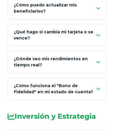
¿Cómo puedo actualizar mis
"Mis Pólizas" > "Documentos"
beneficiarios?
¿Qué hago si cambia mi tarjeta o se
vence?
¿Dónde veo mis rendimientos en
"Link
tiempo real?
de Cobro Seguro"
¿Cómo funciona el "Bono de
Fidelidad" en mi estado de cuenta?
Inversión y Estrategia