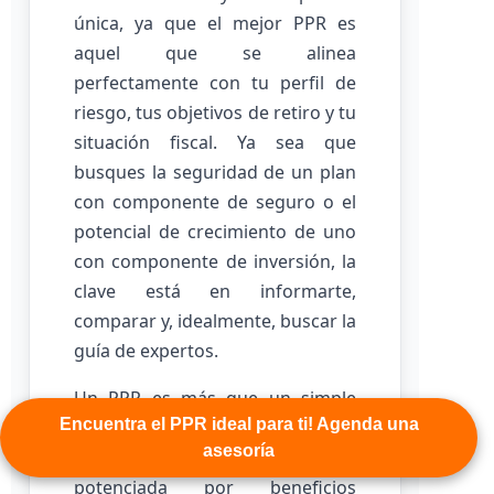
única, ya que el mejor PPR es
aquel que se alinea
perfectamente con tu perfil de
riesgo, tus objetivos de retiro y tu
situación fiscal. Ya sea que
busques la seguridad de un plan
con componente de seguro o el
potencial de crecimiento de uno
con componente de inversión, la
clave está en informarte,
comparar y, idealmente, buscar la
guía de expertos.
Un PPR es más que un simple
Encuentra el PPR ideal para ti! Agenda una
ahorro; es una inversión
asesoría
inteligente en ti mismo,
potenciada por beneficios