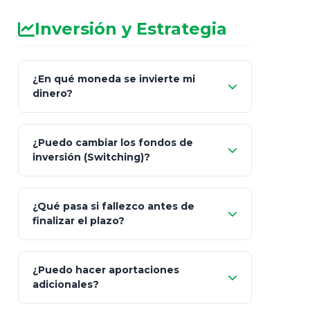
Inversión y Estrategia
¿En qué moneda se invierte mi
dinero?
Pesos (ajustados a
¿Puedo cambiar los fondos de
inflación), Dólares o Euros
inversión (Switching)?
¿Qué pasa si fallezco antes de
"Switching" (cambio de fondos)
finalizar el plazo?
¿Puedo hacer aportaciones
100% a tus
adicionales?
beneficiarios designados