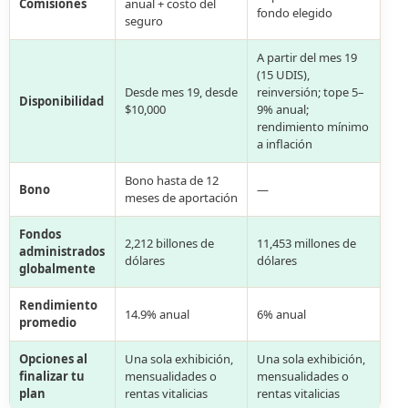
Comisiones
anual + costo del
fondo elegido
seguro
A partir del mes 19
(15 UDIS),
Desde mes 19, desde
reinversión; tope 5–
Disponibilidad
$10,000
9% anual;
rendimiento mínimo
a inflación
Bono hasta de 12
Bono
—
meses de aportación
Fondos
2,212 billones de
11,453 millones de
administrados
dólares
dólares
globalmente
Rendimiento
14.9% anual
6% anual
promedio
Opciones al
Una sola exhibición,
Una sola exhibición,
finalizar tu
mensualidades o
mensualidades o
plan
rentas vitalicias
rentas vitalicias