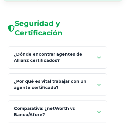
Seguridad y
Certificación
¿Dónde encontrar agentes de
Allianz certificados?
Comisión Nacional de
¿Por qué es vital trabajar con un
Seguros y Fianzas (CNSF)
agente certificado?
netWorth
Comparativa: ¿netWorth vs
consultor técnico
Banco/Afore?
legalmente facultado