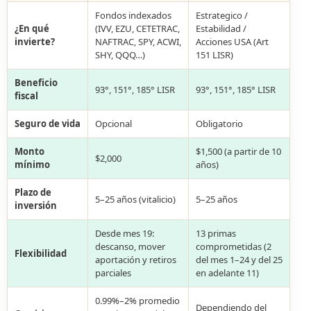
Fondos indexados
Estrategico /
¿En qué
(IVV, EZU, CETETRAC,
Estabilidad /
invierte?
NAFTRAC, SPY, ACWI,
Acciones USA (Art
SHY, QQQ…)
151 LISR)
Beneficio
93°, 151°, 185° LISR
93°, 151°, 185° LISR
fiscal
Seguro de vida
Opcional
Obligatorio
Monto
$1,500 (a partir de 10
$2,000
mínimo
años)
Plazo de
5–25 años (vitalicio)
5–25 años
inversión
Desde mes 19:
13 primas
descanso, mover
comprometidas (2
Flexibilidad
aportación y retiros
del mes 1–24 y del 25
parciales
en adelante 11)
0.99%–2% promedio
Dependiendo del