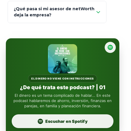
93
Mapfre
¿Qué pasa si mi asesor de netWorth
totalmente
deja la empresa?
libres de impuestos
GBM
Actinver
reasigna
Fintual
automáticamente
Principal
Sura
EL DINERO NO VIENE CON INSTRUCCIONES
¿De qué trata este podcast? | 01
Insignia Life
El dinero es un tema complicado de hablar... En este
podcast hablaremos de ahorro, inversión, finanzas en
parejas, en familia y planeación financiera.
Profuturo
Escuchar en Spotify