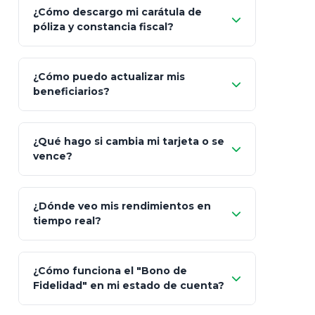
¿Cómo descargo mi carátula de
póliza y constancia fiscal?
¿Cómo puedo actualizar mis
"Mis Pólizas" > "Documentos"
beneficiarios?
¿Qué hago si cambia mi tarjeta o se
vence?
¿Dónde veo mis rendimientos en
"Link
tiempo real?
de Cobro Seguro"
¿Cómo funciona el "Bono de
Fidelidad" en mi estado de cuenta?