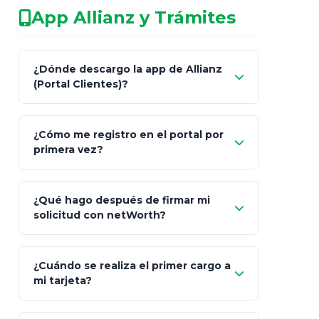
No arriesgues tu
App Allianz y Trámites
patrimonio con asesores informales en
redes sociales.
Característica
netWorth (Certificado)
Ba
¿Dónde descargo la app de Allianz
(Portal Clientes)?
Asesoría
Personalizada y Continua
Gen
"Allianz
Fiscalidad
Estrategia Art. 151 / 93
Bás
¿Cómo me registro en el portal por
Client"
primera vez?
Inversión
S&P 500, ETFs Globales
Deu
Carta de
App Store (iOS)
Google Play
¿Qué hago después de firmar mi
Bienvenida
solicitud con netWorth?
"¿Aún no tienes cuenta?
Regístrate"
¡Relájate!
¿Cuándo se realiza el primer cargo a
mi tarjeta?