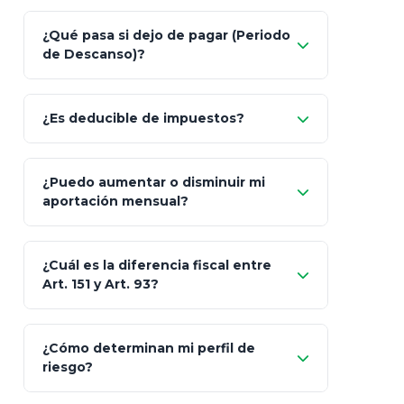
Nada.
¿Qué pasa si dejo de pagar (Periodo
de Descanso)?
Allianz (Optimaxx Plus)
Optimaxx Plus
¿Es deducible de impuestos?
GNP (Proyecta)
Sí
¿Puedo aumentar o disminuir mi
Seguros Monterrey
aportación mensual?
Skandia (Crea)
¿Cuál es la diferencia fiscal entre
MetLife (MetaLife)
Art. 151 y Art. 93?
Prudential
Art. 151
¿Cómo determinan mi perfil de
riesgo?
AXA Seguros
Art.