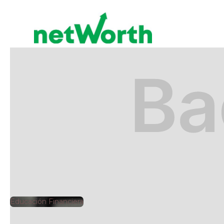
EDUCACIÓN FINANCIERA
🕘
Jorge Gutiérrez
2025
Educación Financiera