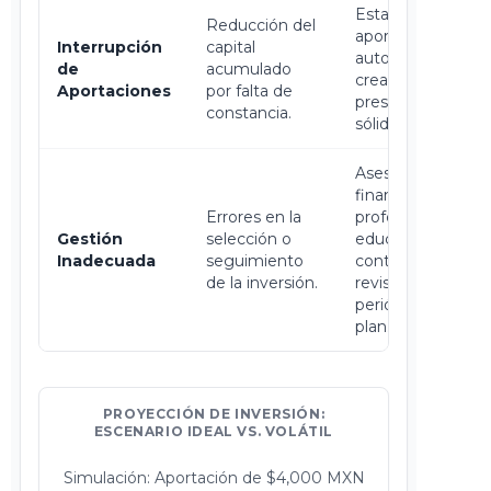
Establecer
Reducción del
aportaciones
Interrupción
capital
automáticas,
de
acumulado
crear un
Aportaciones
por falta de
presupuesto
constancia.
sólido.
Asesoría
financiera
Errores en la
profesional,
Gestión
selección o
educación
Inadecuada
seguimiento
continua,
de la inversión.
revisión
periódica del
plan.
PROYECCIÓN DE INVERSIÓN:
ESCENARIO IDEAL VS. VOLÁTIL
Simulación: Aportación de $4,000 MXN