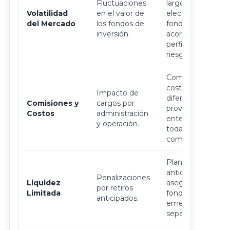
Fluctuaciones
largo plazo,
Volatilidad
en el valor de
elección de
del Mercado
los fondos de
fondos
inversión.
acordes a tu
perfil de
riesgo.
Comparar
costos entre
Impacto de
diferentes
Comisiones y
cargos por
proveedores,
Costos
administración
entender
y operación.
todas las
comisiones.
Planificar con
anticipación,
Penalizaciones
Liquidez
asegurar un
por retiros
Limitada
fondo de
anticipados.
emergencia
separado.