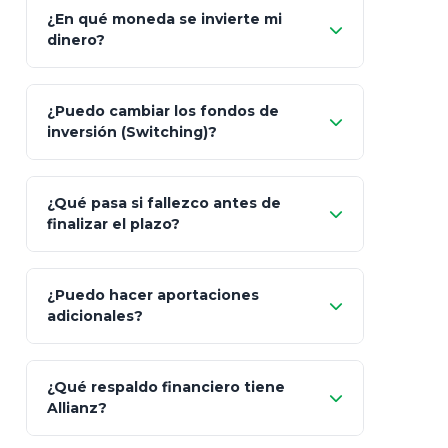
¿En qué moneda se invierte mi
dinero?
Pesos (ajustados a
¿Puedo cambiar los fondos de
inflación), Dólares o Euros
inversión (Switching)?
¿Qué pasa si fallezco antes de
"Switching" (cambio de fondos)
finalizar el plazo?
¿Puedo hacer aportaciones
100% a tus
adicionales?
beneficiarios designados
¿Qué respaldo financiero tiene
Allianz?