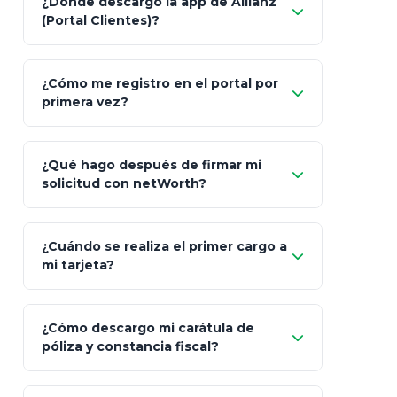
¿Dónde descargo la app de Allianz
(Portal Clientes)?
Asesoría
Personalizada y Continua
Gen
"Allianz
Fiscalidad
Estrategia Art. 151 / 93
Bás
¿Cómo me registro en el portal por
Client"
primera vez?
Inversión
S&P 500, ETFs Globales
Deu
Carta de
App Store (iOS)
Google Play
¿Qué hago después de firmar mi
Bienvenida
solicitud con netWorth?
"¿Aún no tienes cuenta?
Regístrate"
¡Relájate!
¿Cuándo se realiza el primer cargo a
mi tarjeta?
¿Cómo descargo mi carátula de
póliza y constancia fiscal?