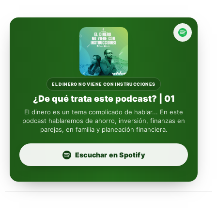
Actinver
reasigna
Fintual
automáticamente
Principal
Sura
EL DINERO NO VIENE CON INSTRUCCIONES
¿De qué trata este podcast? | 01
Insignia Life
El dinero es un tema complicado de hablar... En este
podcast hablaremos de ahorro, inversión, finanzas en
parejas, en familia y planeación financiera.
Profuturo
Escuchar en Spotify