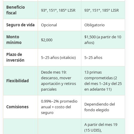
Beneficio
93°, 151°, 185° LISR
93°, 151°, 185° LISR
fiscal
Seguro de vida
Opcional
Obligatorio
Monto
$1,500 (a partir de 10
$2,000
mínimo
años)
Plazo de
5–25 años (vitalicio)
5–25 años
inversión
Desde mes 19:
13 primas
descanso, mover
comprometidas (2
Flexibilidad
aportación y retiros
del mes 1–24 y del 25
parciales
en adelante 11)
0.99%–2% promedio
Dependiendo del
Comisiones
anual + costo del
fondo elegido
seguro
A partir del mes 19
(15 UDIS),