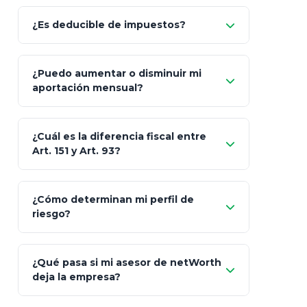
Allianz (Optimaxx Plus)
Optimaxx Plus
¿Es deducible de impuestos?
GNP (Proyecta)
Sí
¿Puedo aumentar o disminuir mi
Seguros Monterrey
aportación mensual?
Skandia (Crea)
¿Cuál es la diferencia fiscal entre
MetLife (MetaLife)
Art. 151 y Art. 93?
Prudential
Art. 151
¿Cómo determinan mi perfil de
riesgo?
AXA Seguros
Art.
93
Mapfre
¿Qué pasa si mi asesor de netWorth
totalmente
deja la empresa?
libres de impuestos
GBM