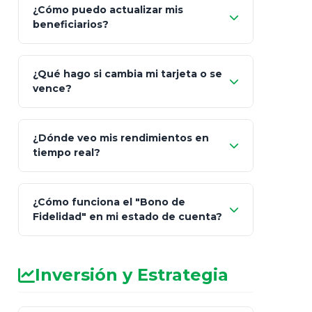
¿Cómo puedo actualizar mis
"Mis Pólizas" > "Documentos"
beneficiarios?
¿Qué hago si cambia mi tarjeta o se
vence?
¿Dónde veo mis rendimientos en
"Link
tiempo real?
de Cobro Seguro"
¿Cómo funciona el "Bono de
Fidelidad" en mi estado de cuenta?
Inversión y Estrategia