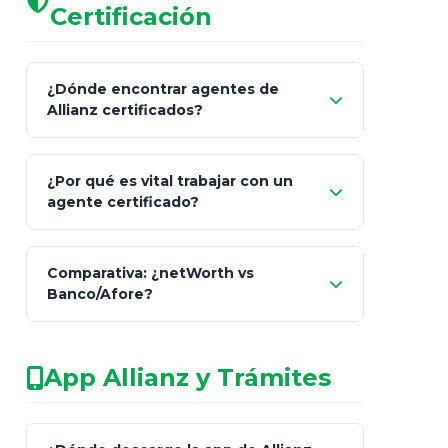
Certificación
¿Dónde encontrar agentes de
Allianz certificados?
Comisión Nacional de
¿Por qué es vital trabajar con un
Seguros y Fianzas (CNSF)
agente certificado?
netWorth
Comparativa: ¿netWorth vs
consultor técnico
Banco/Afore?
legalmente facultado
No arriesgues tu
App Allianz y Trámites
patrimonio con asesores informales en
redes sociales.
Característica
netWorth (Certificado)
Ba