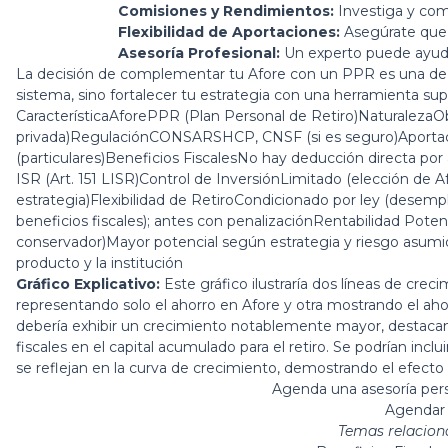
Comisiones y Rendimientos:
Investiga y com
Flexibilidad de Aportaciones:
Asegúrate que 
Asesoría Profesional:
Un experto puede ayudar
La decisión de complementar tu Afore con un PPR es una de l
sistema, sino fortalecer tu estrategia con una herramienta supe
CaracterísticaAforePPR (Plan Personal de Retiro)NaturalezaObli
privada)RegulaciónCONSARSHCP, CNSF (si es seguro)Aportacion
(particulares)Beneficios FiscalesNo hay deducción directa po
ISR (Art. 151 LISR)Control de InversiónLimitado (elección de A
estrategia)Flexibilidad de RetiroCondicionado por ley (desemple
beneficios fiscales); antes con penalizaciónRentabilidad Pot
conservador)Mayor potencial según estrategia y riesgo asu
producto y la institución
Gráfico Explicativo:
Este gráfico ilustraría dos líneas de crec
representando solo el ahorro en Afore y otra mostrando el ah
debería exhibir un crecimiento notablemente mayor, destacand
fiscales en el capital acumulado para el retiro. Se podrían incl
se reflejan en la curva de crecimiento, demostrando el efecto
Agenda una asesoría per
Agendar 
Temas relacion