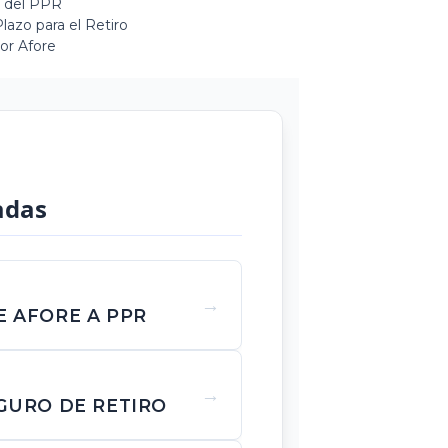
s del PPR
lazo para el Retiro
or Afore
adas
 AFORE A PPR
GURO DE RETIRO