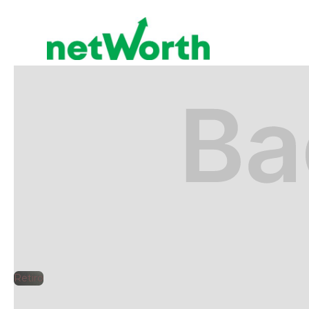
RETIRO
🕘
Jorge Gutiérrez
2025-
Retiro