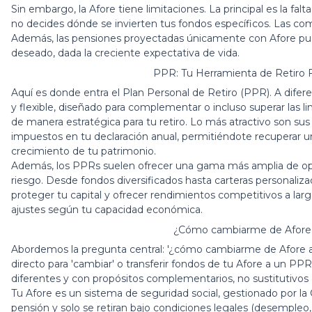
Sin embargo, la Afore tiene limitaciones. La principal es la falt
no decides dónde se invierten tus fondos específicos. Las co
Además, las pensiones proyectadas únicamente con Afore pued
deseado, dada la creciente expectativa de vida.
PPR: Tu Herramienta de Retiro Fl
Aquí es donde entra el Plan Personal de Retiro (PPR). A difere
y flexible, diseñado para complementar o incluso superar las l
de manera estratégica para tu retiro. Lo más atractivo son sus 
impuestos en tu declaración anual, permitiéndote recuperar una
crecimiento de tu patrimonio.
Además, los PPRs suelen ofrecer una gama más amplia de opcio
riesgo. Desde fondos diversificados hasta carteras personaliz
proteger tu capital y ofrecer rendimientos competitivos a largo
ajustes según tu capacidad económica.
¿Cómo cambiarme de Afore 
Abordemos la pregunta central: '¿cómo cambiarme de Afore a
directo para 'cambiar' o transferir fondos de tu Afore a un PPR
diferentes y con propósitos complementarios, no sustitutivos 
Tu Afore es un sistema de seguridad social, gestionado por l
pensión y solo se retiran bajo condiciones legales (desempleo