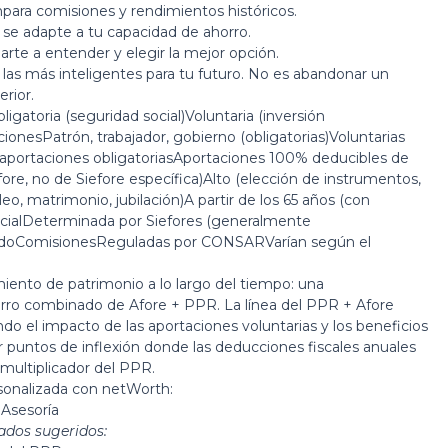
para comisiones y rendimientos históricos.
se adapte a tu capacidad de ahorro.
te a entender y elegir la mejor opción.
as más inteligentes para tu futuro. No es abandonar un
rior.
gatoria (seguridad social)Voluntaria (inversión
esPatrón, trabajador, gobierno (obligatorias)Voluntarias
r aportaciones obligatoriasAportaciones 100% deducibles de
fore, no de Siefore específica)Alto (elección de instrumentos,
o, matrimonio, jubilación)A partir de los 65 años (con
encialDeterminada por Siefores (generalmente
midoComisionesReguladas por CONSARVarían según el
imiento de patrimonio a lo largo del tiempo: una
orro combinado de Afore + PPR. La línea del PPR + Afore
o el impacto de las aportaciones voluntarias y los beneficios
uir puntos de inflexión donde las deducciones fiscales anuales
 multiplicador del PPR.
sonalizada con netWorth:
Asesoría
ados sugeridos: