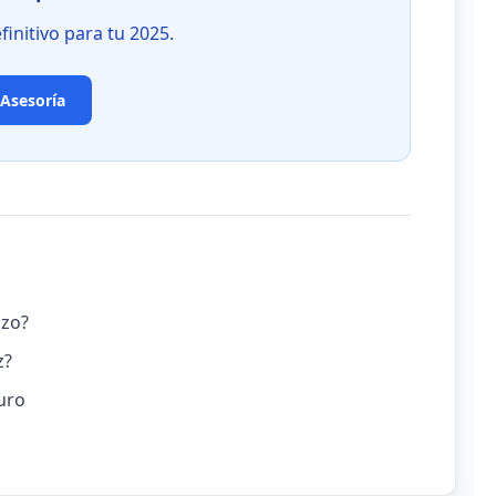
finitivo para tu 2025.
Asesoría
azo?
z?
uro