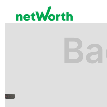
RETIRO
🕘
Jorge Gutiérrez
2025
Retiro