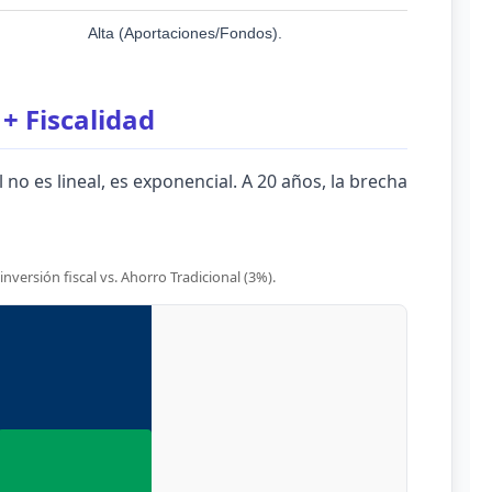
Alta (Aportaciones/Fondos).
+ Fiscalidad
 no es lineal, es exponencial. A 20 años, la brecha
PPR Optimizado
+130% Capital
nversión fiscal vs. Ahorro Tradicional (3%).