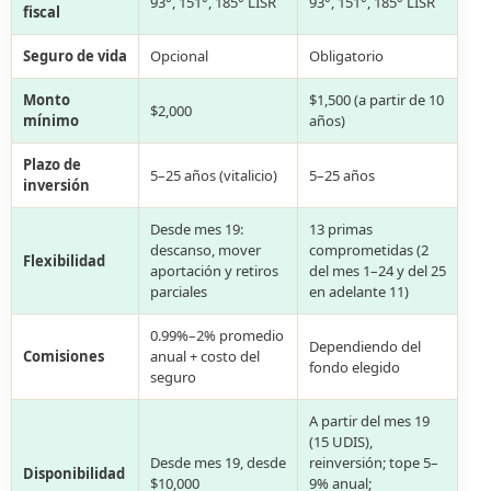
93°, 151°, 185° LISR
93°, 151°, 185° LISR
fiscal
Seguro de vida
Opcional
Obligatorio
Monto
$1,500 (a partir de 10
$2,000
mínimo
años)
Plazo de
5–25 años (vitalicio)
5–25 años
inversión
Desde mes 19:
13 primas
descanso, mover
comprometidas (2
Flexibilidad
aportación y retiros
del mes 1–24 y del 25
parciales
en adelante 11)
0.99%–2% promedio
Dependiendo del
Comisiones
anual + costo del
fondo elegido
seguro
A partir del mes 19
(15 UDIS),
Desde mes 19, desde
reinversión; tope 5–
Disponibilidad
$10,000
9% anual;