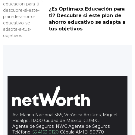
¿Es Optimaxx Educación para
ti? Descubre si este plan de
ahorro educativo se adapta a
tus objetivos
Av. Marina Nacional 385, Verónica Anzúres, Miguel
Hidalgo, 11300 Ciudad de México, CDMX
.
Agente de Seguros: NWC Agente de Seguros
Teléfono:
55 4163 0120
Cédula AMIB: 90770