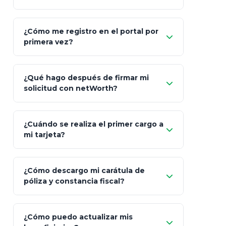
Asesoría
Personalizada y Continua
Gen
"Allianz
Fiscalidad
Estrategia Art. 151 / 93
Bás
¿Cómo me registro en el portal por
Client"
primera vez?
Inversión
S&P 500, ETFs Globales
Deu
Carta de
App Store (iOS)
Google Play
¿Qué hago después de firmar mi
Bienvenida
solicitud con netWorth?
"¿Aún no tienes cuenta?
Regístrate"
¡Relájate!
¿Cuándo se realiza el primer cargo a
mi tarjeta?
¿Cómo descargo mi carátula de
póliza y constancia fiscal?
¿Cómo puedo actualizar mis
"Mis Pólizas" > "Documentos"