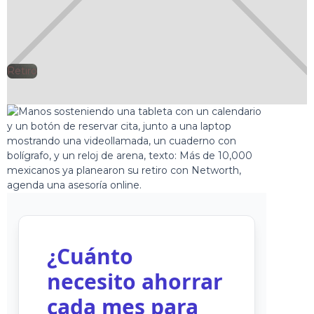
Retiro
🕘
Jorge Gutiérrez
2025-09-11
¿Cuánto
necesito ahorrar
cada mes para