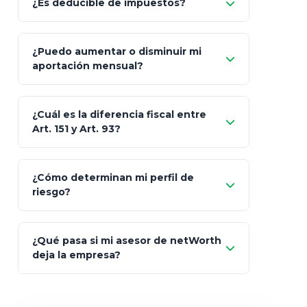
¿Es deducible de impuestos?
GNP (Proyecta)
Sí
¿Puedo aumentar o disminuir mi
Seguros Monterrey
aportación mensual?
Skandia (Crea)
¿Cuál es la diferencia fiscal entre
MetLife (MetaLife)
Art. 151 y Art. 93?
Prudential
Art. 151
¿Cómo determinan mi perfil de
riesgo?
AXA Seguros
Art.
93
Mapfre
¿Qué pasa si mi asesor de netWorth
totalmente
deja la empresa?
libres de impuestos
GBM
Actinver