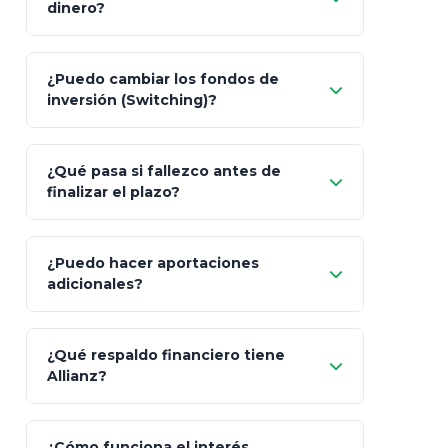
dinero?
Pesos (ajustados a
¿Puedo cambiar los fondos de
inflación), Dólares o Euros
inversión (Switching)?
¿Qué pasa si fallezco antes de
"Switching" (cambio de fondos)
finalizar el plazo?
¿Puedo hacer aportaciones
100% a tus
adicionales?
beneficiarios designados
¿Qué respaldo financiero tiene
Allianz?
¿Cómo funciona el interés