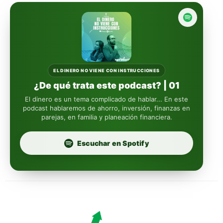
reasigna
Fintual
automáticamente
Principal
Sura
EL DINERO NO VIENE CON INSTRUCCIONES
¿De qué trata este podcast? | 01
Insignia Life
El dinero es un tema complicado de hablar... En este
podcast hablaremos de ahorro, inversión, finanzas en
parejas, en familia y planeación financiera.
Profuturo
Escuchar en Spotify