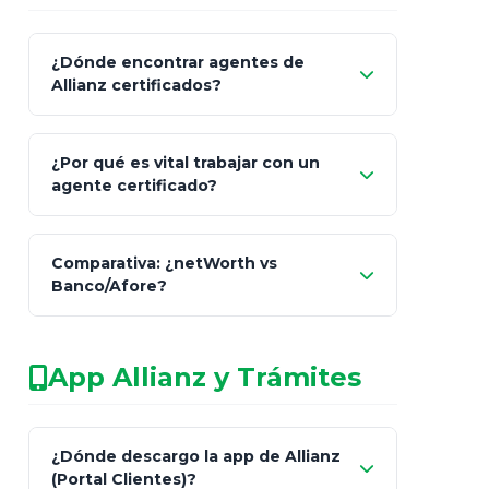
¿Dónde encontrar agentes de
Allianz certificados?
Comisión Nacional de
¿Por qué es vital trabajar con un
Seguros y Fianzas (CNSF)
agente certificado?
netWorth
Comparativa: ¿netWorth vs
consultor técnico
Banco/Afore?
legalmente facultado
No arriesgues tu
App Allianz y Trámites
patrimonio con asesores informales en
redes sociales.
Característica
netWorth (Certificado)
Ba
¿Dónde descargo la app de Allianz
(Portal Clientes)?