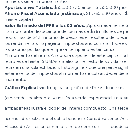
números serían impresionantes:
Aportaciones Totales:
$50,000 x 30 años = $1,500,000 peso
Ahorro Fiscal Acumulado (estimado):
$11,760 x 30 años = $3
más el capital).
Valor Estimado del PPR a los 65 años:
¡Aproximadamente $5
Es importante destacar que de los más de $5.6 millones de pes
resto, más de $4.1 millones de pesos, es el resultado del crec
los rendimientos no pagaron impuestos año con año. Este es el
las razones por las que empezar temprano es tan crítico.
Al momento del retiro, Ana podrá disponer de este capital. L
retiro es de hasta 15 UMAs anuales por el resto de su vida, o
retira en una sola exhibición. Esto significa que una parte signi
estar exenta de impuestos al momento de cobrar, dependiend
momento.
Gráfico Explicativo:
Imagina un gráfico de líneas donde una l
(creciendo linealmente) y una línea verde, exponencial, muest
ambas líneas ilustra el poder del interés compuesto. Una tercer
acumulado, realzando el doble beneficio. Consideraciones A
El caso de Ana es un ejemplo claro de cómo un PPR puede se