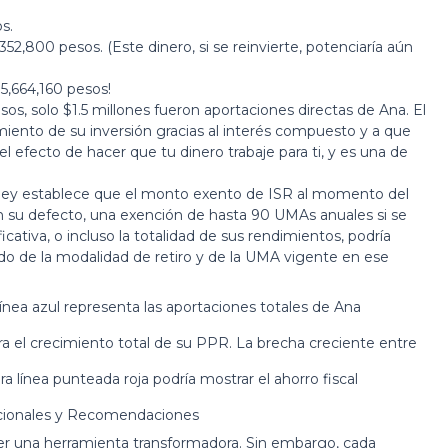
s.
52,800 pesos. (Este dinero, si se reinvierte, potenciaría aún
,664,160 pesos!
os, solo $1.5 millones fueron aportaciones directas de Ana. El
imiento de su inversión gracias al interés compuesto y a que
 efecto de hacer que tu dinero trabaje para ti, y es una de
a ley establece que el monto exento de ISR al momento del
 en su defecto, una exención de hasta 90 UMAs anuales si se
ficativa, o incluso la totalidad de sus rendimientos, podría
o de la modalidad de retiro y de la UMA vigente en ese
ínea azul representa las aportaciones totales de Ana
ra el crecimiento total de su PPR. La brecha creciente entre
a línea punteada roja podría mostrar el ahorro fiscal
dicionales y Recomendaciones
r una herramienta transformadora. Sin embargo, cada