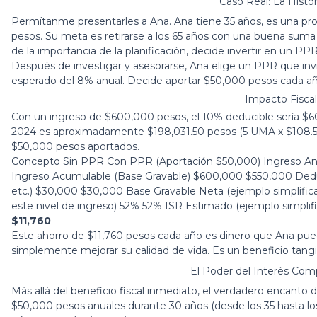
Caso Real: La Histo
Permítanme presentarles a Ana. Ana tiene 35 años, es una pr
pesos. Su meta es retirarse a los 65 años con una buena suma
de la importancia de la planificación, decide invertir en un PPR
Después de investigar y asesorarse, Ana elige un PPR que invi
esperado del 8% anual. Decide aportar $50,000 pesos cada a
Impacto Fiscal
Con un ingreso de $600,000 pesos, el 10% deducible sería $6
2024 es aproximadamente $198,031.50 pesos (5 UMA x $108.57 x
$50,000 pesos aportados.
Concepto Sin PPR Con PPR (Aportación $50,000) Ingreso A
Ingreso Acumulable (Base Gravable) $600,000 $550,000 Deducc
etc.) $30,000 $30,000 Base Gravable Neta (ejemplo simplific
este nivel de ingreso) 52% 52% ISR Estimado (ejemplo simpli
$11,760
Este ahorro de $11,760 pesos cada año es dinero que Ana pued
simplemente mejorar su calidad de vida. Es un beneficio tangib
El Poder del Interés Co
Más allá del beneficio fiscal inmediato, el verdadero encanto 
$50,000 pesos anuales durante 30 años (desde los 35 hasta lo