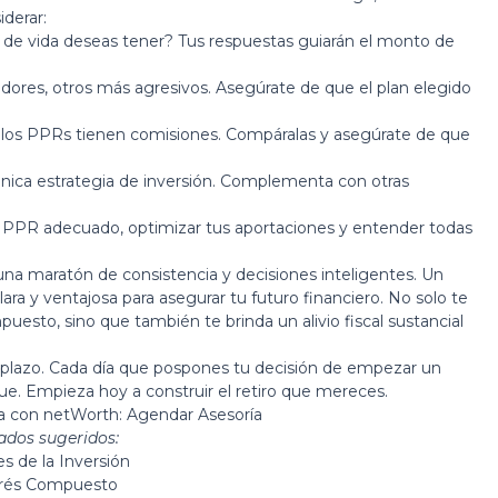
iderar:
o de vida deseas tener? Tus respuestas guiarán el monto de
res, otros más agresivos. Asegúrate de que el plan elegido
 los PPRs tienen comisiones. Compáralas y asegúrate de que
nica estrategia de inversión. Complementa con otras
l PPR adecuado, optimizar tus aportaciones y entender todas
o una maratón de consistencia y decisiones inteligentes. Un
ra y ventajosa para asegurar tu futuro financiero. No solo te
mpuesto, sino que también te brinda un alivio fiscal sustancial
go plazo. Cada día que pospones tu decisión de empezar un
ue. Empieza hoy a construir el retiro que mereces.
da con netWorth:
Agendar Asesoría
ados sugeridos:
es de la Inversión
terés Compuesto