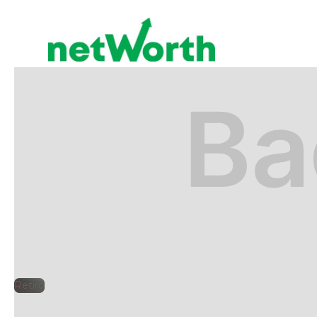
RETIRO
🕘
Jorge Gutiérrez
2025
Retiro