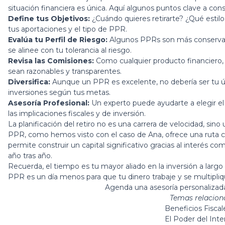
situación financiera es única. Aquí algunos puntos clave a cons
Define tus Objetivos:
¿Cuándo quieres retirarte? ¿Qué estil
tus aportaciones y el tipo de PPR.
Evalúa tu Perfil de Riesgo:
Algunos PPRs son más conservado
se alinee con tu tolerancia al riesgo.
Revisa las Comisiones:
Como cualquier producto financiero,
sean razonables y transparentes.
Diversifica:
Aunque un PPR es excelente, no debería ser tu ú
inversiones según tus metas.
Asesoría Profesional:
Un experto puede ayudarte a elegir e
las implicaciones fiscales y de inversión.
La planificación del retiro no es una carrera de velocidad, sin
PPR, como hemos visto con el caso de Ana, ofrece una ruta cla
permite construir un capital significativo gracias al interés co
año tras año.
Recuerda, el tiempo es tu mayor aliado en la inversión a lar
PPR es un día menos para que tu dinero trabaje y se multipliq
Agenda una asesoría personaliza
Temas relacion
Beneficios Fiscal
El Poder del In