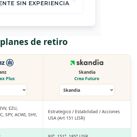
ENTE SIN EXPERIENCIA
lanes de retiro
ianz
Skandia
xx Plus
Crea Futuro
IVV, EZU,
Estrategico / Estabilidad / Acciones
, SPY, ACWI, SHY,
USA (Art 151 LISR)
R
93°, 151°, 185° LISR