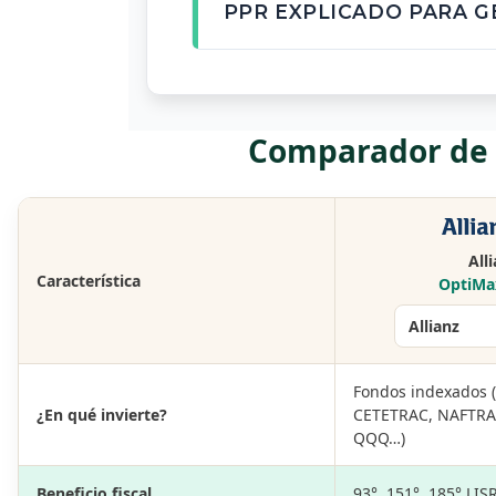
PPR EXPLICADO PARA G
Comparador de p
All
Característica
OptiMa
Fondos indexados (
¿En qué invierte?
CETETRAC, NAFTRAC
QQQ…)
Beneficio fiscal
93°, 151°, 185° LIS