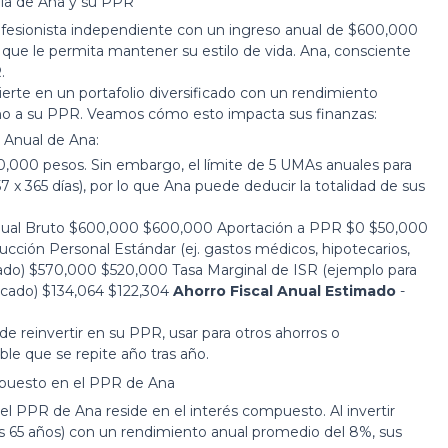
ria de Ana y su PPR
ofesionista independiente con un ingreso anual de $600,000
 que le permita mantener su estilo de vida. Ana, consciente
.
erte en un portafolio diversificado con un rendimiento
ño a su PPR. Veamos cómo esto impacta sus finanzas:
 Anual de Ana:
0,000 pesos. Sin embargo, el límite de 5 UMAs anuales para
 365 días), por lo que Ana puede deducir la totalidad de sus
nual Bruto $600,000 $600,000 Aportación a PPR $0 $50,000
ión Personal Estándar (ej. gastos médicos, hipotecarios,
ado) $570,000 $520,000 Tasa Marginal de ISR (ejemplo para
ficado) $134,064 $122,304
Ahorro Fiscal Anual Estimado
-
e reinvertir en su PPR, usar para otros ahorros o
le que se repite año tras año.
mpuesto en el PPR de Ana
del PPR de Ana reside en el interés compuesto. Al invertir
s 65 años) con un rendimiento anual promedio del 8%, sus