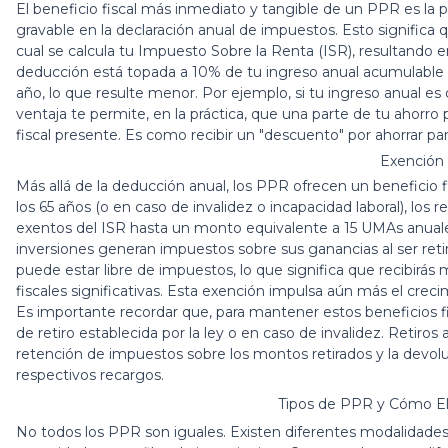
El beneficio fiscal más inmediato y tangible de un PPR es la p
gravable en la declaración anual de impuestos. Esto significa
cual se calcula tu Impuesto Sobre la Renta (ISR), resultando 
deducción está topada a 10% de tu ingreso anual acumulable 
año, lo que resulte menor. Por ejemplo, si tu ingreso anual 
ventaja te permite, en la práctica, que una parte de tu ahorro p
fiscal presente. Es como recibir un "descuento" por ahorrar par
Exención 
Más allá de la deducción anual, los PPR ofrecen un beneficio f
los 65 años (o en caso de invalidez o incapacidad laboral), lo
exentos del ISR hasta un monto equivalente a 15 UMAs anuale
inversiones generan impuestos sobre sus ganancias al ser retir
puede estar libre de impuestos, lo que significa que recibirás
fiscales significativas. Esta exención impulsa aún más el creci
Es importante recordar que, para mantener estos beneficios f
de retiro establecida por la ley o en caso de invalidez. Retiros
retención de impuestos sobre los montos retirados y la devol
respectivos recargos.
Tipos de PPR y Cómo Ele
No todos los PPR son iguales. Existen diferentes modalidades