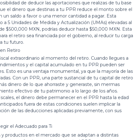
osibilidad de deducir las aportaciones que realizas de tu base
 que el dinero que destinas a tu PPR reduce el monto sobre el
en un saldo a favor o una menor cantidad a pagar. Esta
o a 5 Unidades de Medida y Actualización (UMAs) elevadas al
es de $500,000 MXN, podrías deducir hasta $50,000 MXN. Esta
ara el retiro sea financiada por el gobierno, al reducir tu carga
a tu futuro.
en Retiro
iscal extraordinario al momento del retiro. Cuando llegues a
s rendimientos y el capital acumulado en tu PPR pueden ser
s. Esto es una ventaja monumental, ya que la mayoría de las
adas. Con un PPR, una parte sustancial de tu capital de retiro
 más dinero de lo que ahorraste y generaste, sin mermas
miento efectivo de tu patrimonio a lo largo de los años.
iscales, el dinero debe permanecer en el PPR hasta la edad
 anticipados fuera de estas condiciones suelen implicar la
ución de las deducciones aplicadas previamente, con sus
gir el Adecuado para Ti
 y productos en el mercado que se adaptan a distintas