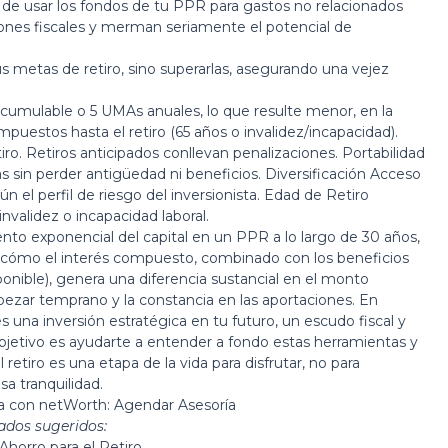
 de usar los fondos de tu PPR para gastos no relacionados
aciones fiscales y merman seriamente el potencial de
s metas de retiro, sino superarlas, asegurando una vejez
cumulable o 5 UMAs anuales, lo que resulte menor, en la
puestos hasta el retiro (65 años o invalidez/incapacidad).
iro. Retiros anticipados conllevan penalizaciones. Portabilidad
s sin perder antigüedad ni beneficios. Diversificación Acceso
n el perfil de riesgo del inversionista. Edad de Retiro
invalidez o incapacidad laboral.
iento exponencial del capital en un PPR a lo largo de 30 años,
e cómo el interés compuesto, combinado con los beneficios
onible), genera una diferencia sustancial en el monto
ezar temprano y la constancia en las aportaciones. En
na inversión estratégica en tu futuro, un escudo fiscal y
objetivo es ayudarte a entender a fondo estas herramientas y
 retiro es una etapa de la vida para disfrutar, no para
a tranquilidad.
da con netWorth:
Agendar Asesoría
ados sugeridos:
 Ahorro para el Retiro