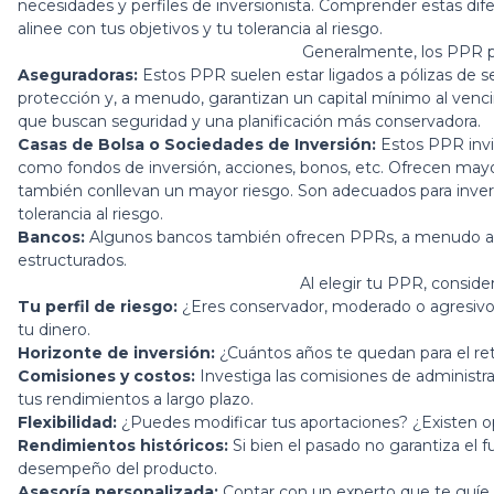
necesidades y perfiles de inversionista. Comprender estas dif
alinee con tus objetivos y tu tolerancia al riesgo.
Generalmente, los PPR p
Aseguradoras:
Estos PPR suelen estar ligados a pólizas de 
protección y, a menudo, garantizan un capital mínimo al venci
que buscan seguridad y una planificación más conservadora.
Casas de Bolsa o Sociedades de Inversión:
Estos PPR invi
como fondos de inversión, acciones, bonos, etc. Ofrecen mayor
también conllevan un mayor riesgo. Son adecuados para invers
tolerancia al riesgo.
Bancos:
Algunos bancos también ofrecen PPRs, a menudo a t
estructurados.
Al elegir tu PPR, consider
Tu perfil de riesgo:
¿Eres conservador, moderado o agresivo? 
tu dinero.
Horizonte de inversión:
¿Cuántos años te quedan para el re
Comisiones y costos:
Investiga las comisiones de administra
tus rendimientos a largo plazo.
Flexibilidad:
¿Puedes modificar tus aportaciones? ¿Existen opc
Rendimientos históricos:
Si bien el pasado no garantiza el f
desempeño del producto.
Asesoría personalizada:
Contar con un experto que te guíe e