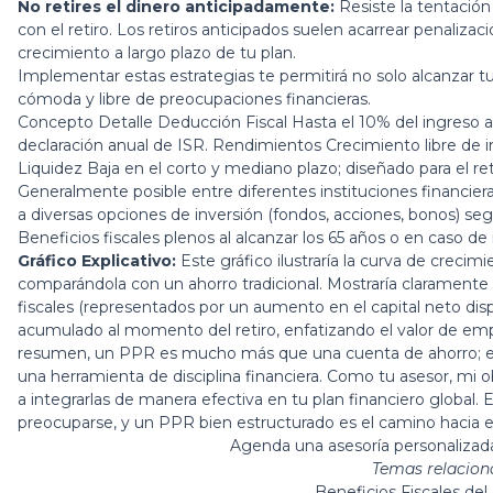
No retires el dinero anticipadamente:
Resiste la tentación
con el retiro. Los retiros anticipados suelen acarrear penaliz
crecimiento a largo plazo de tu plan.
Implementar estas estrategias te permitirá no solo alcanzar tu
cómoda y libre de preocupaciones financieras.
Concepto Detalle Deducción Fiscal Hasta el 10% del ingreso a
declaración anual de ISR. Rendimientos Crecimiento libre de im
Liquidez Baja en el corto y mediano plazo; diseñado para el ret
Generalmente posible entre diferentes instituciones financiera
a diversas opciones de inversión (fondos, acciones, bonos) segú
Beneficios fiscales plenos al alcanzar los 65 años o en caso de 
Gráfico Explicativo:
Este gráfico ilustraría la curva de crecim
comparándola con un ahorro tradicional. Mostraría clarament
fiscales (representados por un aumento en el capital neto disp
acumulado al momento del retiro, enfatizando el valor de emp
resumen, un PPR es mucho más que una cuenta de ahorro; es u
una herramienta de disciplina financiera. Como tu asesor, mi 
a integrarlas de manera efectiva en tu plan financiero global. El
preocuparse, y un PPR bien estructurado es el camino hacia es
Agenda una asesoría personaliza
Temas relacion
Beneficios Fiscales del