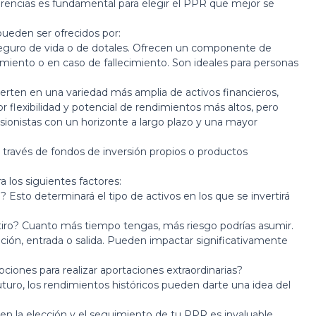
erencias es fundamental para elegir el PPR que mejor se
ueden ser ofrecidos por:
seguro de vida o de dotales. Ofrecen un componente de
miento o en caso de fallecimiento. Son ideales para personas
erten en una variedad más amplia de activos financieros,
 flexibilidad y potencial de rendimientos más altos, pero
ionistas con un horizonte a largo plazo y una mayor
ravés de fondos de inversión propios o productos
a los siguientes factores:
Esto determinará el tipo de activos en los que se invertirá
tiro? Cuanto más tiempo tengas, más riesgo podrías asumir.
ción, entrada o salida. Pueden impactar significativamente
iones para realizar aportaciones extraordinarias?
uturo, los rendimientos históricos pueden darte una idea del
n la elección y el seguimiento de tu PPR es invaluable.