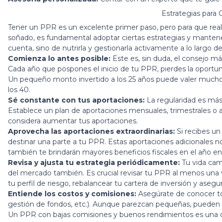
Estrategias para
Tener un PPR es un excelente primer paso, pero para que realm
soñado, es fundamental adoptar ciertas estrategias y mantener
cuenta, sino de nutrirla y gestionarla activamente a lo largo d
Comienza lo antes posible:
Este es, sin duda, el consejo má
Cada año que pospones el inicio de tu PPR, pierdes la oportun
Un pequeño monto invertido a los 25 años puede valer mucho
los 40.
Sé constante con tus aportaciones:
La regularidad es más
Establece un plan de aportaciones mensuales, trimestrales o 
considera aumentar tus aportaciones.
Aprovecha las aportaciones extraordinarias:
Si recibes un
destinar una parte a tu PPR. Estas aportaciones adicionales no 
también te brindarán mayores beneficios fiscales en el año en
Revisa y ajusta tu estrategia periódicamente:
Tu vida camb
del mercado también. Es crucial revisar tu PPR al menos una ve
tu perfil de riesgo, rebalancear tu cartera de inversión y aseg
Entiende los costos y comisiones:
Asegúrate de conocer to
gestión de fondos, etc.). Aunque parezcan pequeñas, pueden 
Un PPR con bajas comisiones y buenos rendimientos es una 