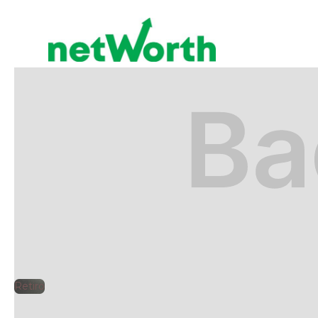
RETIRO
🕘
Jorge Gutiérrez
2025
Retiro