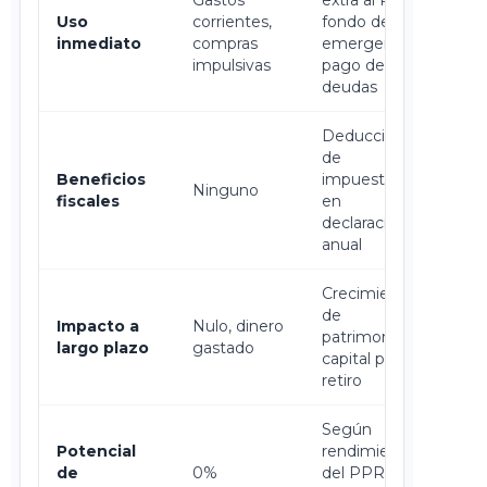
Gastos
extra al PPR,
Uso
corrientes,
fondo de
inmediato
compras
emergencia,
impulsivas
pago de
deudas
Deducción
de
Beneficios
impuestos
Ninguno
fiscales
en
declaración
anual
Crecimiento
de
Impacto a
Nulo, dinero
patrimonio,
largo plazo
gastado
capital para
retiro
Según
Potencial
rendimiento
de
0%
del PPR,