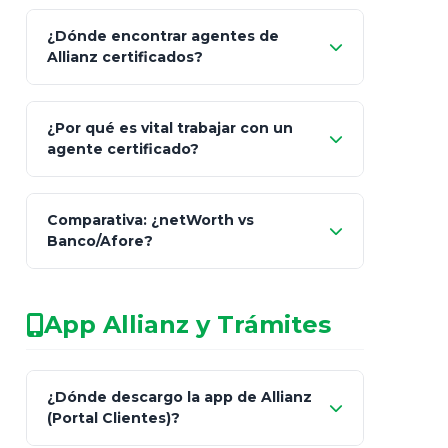
¿Dónde encontrar agentes de
Allianz certificados?
Comisión Nacional de
¿Por qué es vital trabajar con un
Seguros y Fianzas (CNSF)
agente certificado?
netWorth
Comparativa: ¿netWorth vs
consultor técnico
Banco/Afore?
legalmente facultado
No arriesgues tu
App Allianz y Trámites
patrimonio con asesores informales en
redes sociales.
Característica
netWorth (Certificado)
Ba
¿Dónde descargo la app de Allianz
(Portal Clientes)?
Asesoría
Personalizada y Continua
Gen