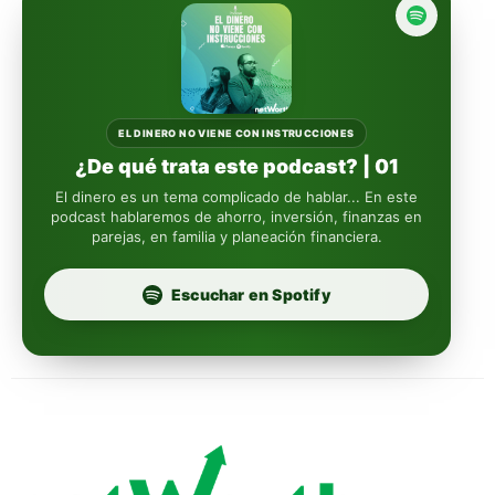
reasigna
Fintual
automáticamente
Principal
Sura
EL DINERO NO VIENE CON INSTRUCCIONES
¿De qué trata este podcast? | 01
Insignia Life
El dinero es un tema complicado de hablar... En este
podcast hablaremos de ahorro, inversión, finanzas en
parejas, en familia y planeación financiera.
Profuturo
Escuchar en Spotify