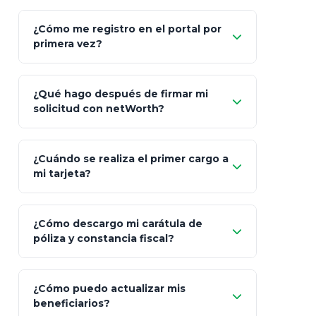
"Allianz
Fiscalidad
Estrategia Art. 151 / 93
Bás
¿Cómo me registro en el portal por
Client"
primera vez?
Inversión
S&P 500, ETFs Globales
Deu
Carta de
App Store (iOS)
Google Play
¿Qué hago después de firmar mi
Bienvenida
solicitud con netWorth?
"¿Aún no tienes cuenta?
Regístrate"
¡Relájate!
¿Cuándo se realiza el primer cargo a
mi tarjeta?
¿Cómo descargo mi carátula de
póliza y constancia fiscal?
¿Cómo puedo actualizar mis
"Mis Pólizas" > "Documentos"
beneficiarios?