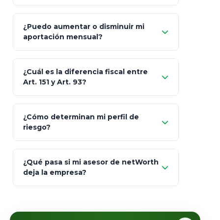
GNP (Proyecta)
Sí
¿Puedo aumentar o disminuir mi
Seguros Monterrey
aportación mensual?
Skandia (Crea)
¿Cuál es la diferencia fiscal entre
MetLife (MetaLife)
Art. 151 y Art. 93?
Prudential
Art. 151
¿Cómo determinan mi perfil de
riesgo?
AXA Seguros
Art.
93
Mapfre
¿Qué pasa si mi asesor de netWorth
totalmente
deja la empresa?
libres de impuestos
GBM
Actinver