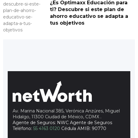
¿Es Optimaxx Educación para
ti? Descubre si este plan de
ahorro educativo se adapta a
tus objetivos
Av. Marina Nacional 385, Verónica Anzúres, Miguel
Hidalgo, 11300 Ciudad de México, CDMX
.
Agente de Seguros: NWC Agente de Seguros
Teléfono:
55 4163 0120
Cédula AMIB: 90770