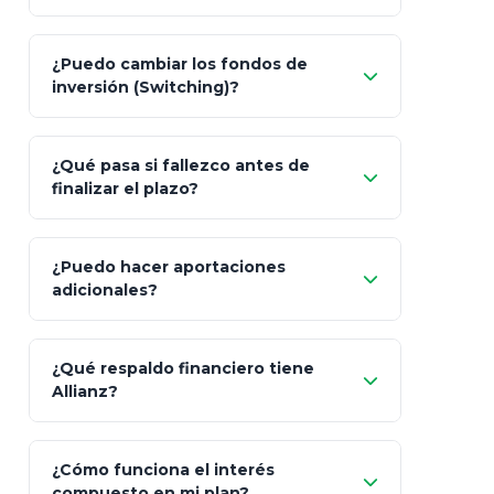
Pesos (ajustados a
¿Puedo cambiar los fondos de
inflación), Dólares o Euros
inversión (Switching)?
¿Qué pasa si fallezco antes de
"Switching" (cambio de fondos)
finalizar el plazo?
¿Puedo hacer aportaciones
100% a tus
adicionales?
beneficiarios designados
¿Qué respaldo financiero tiene
Allianz?
¿Cómo funciona el interés
compuesto en mi plan?