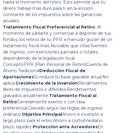
hasta el momento del retiro. Esto permite que tu
dinero trabaje más duro para ti sin la erosión
constante de los impuestos sobre las ganancias
anuales.
Tratamiento Fiscal Preferencial al Retiro
: Al
momento de jubilarte y comenzar a disponer de tus
fondos, los retiros de tu PPR a menudo gozan de un
tratamiento fiscal más favorable que otras fuentes
de ingreso, con exenciones parciales o totales,
dependiendo de la legislación local.
ConceptoPPR (Plan Personal de Retiro)Cuenta de
Ahorro Tradicional
Deducción Fiscal de
Aportaciones
Sí, reduce tu base gravable anual.No
aplica.
Crecimiento de la Inversión
Rendimientos
libres de impuestos o diferidos.Rendimientos
gravados anualmente.
Tratamiento Fiscal al
Retiro
Generalmente exento o con tasa
preferencial.Gravado según las reglas de ingreso
ordinario.
Objetivo Principal
Ahorro e inversión a
largo plazo para el retiro.Ahorro a corto/mediano
plazo, liquidez.
Protección ante Acreedores
En