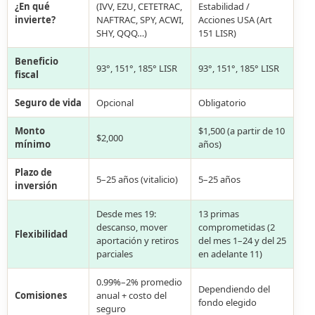
¿En qué
(IVV, EZU, CETETRAC,
Estabilidad /
invierte?
NAFTRAC, SPY, ACWI,
Acciones USA (Art
SHY, QQQ…)
151 LISR)
Beneficio
93°, 151°, 185° LISR
93°, 151°, 185° LISR
fiscal
Seguro de vida
Opcional
Obligatorio
Monto
$1,500 (a partir de 10
$2,000
mínimo
años)
Plazo de
5–25 años (vitalicio)
5–25 años
inversión
Desde mes 19:
13 primas
descanso, mover
comprometidas (2
Flexibilidad
aportación y retiros
del mes 1–24 y del 25
parciales
en adelante 11)
0.99%–2% promedio
Dependiendo del
Comisiones
anual + costo del
fondo elegido
seguro