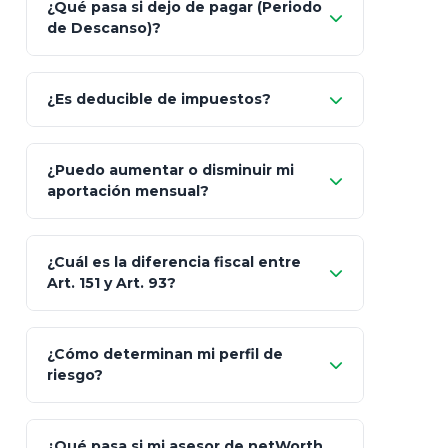
¿Qué pasa si dejo de pagar (Periodo
de Descanso)?
Allianz (Optimaxx Plus)
Optimaxx Plus
¿Es deducible de impuestos?
GNP (Proyecta)
Sí
¿Puedo aumentar o disminuir mi
Seguros Monterrey
aportación mensual?
Skandia (Crea)
¿Cuál es la diferencia fiscal entre
MetLife (MetaLife)
Art. 151 y Art. 93?
Prudential
Art. 151
¿Cómo determinan mi perfil de
riesgo?
AXA Seguros
Art.
93
Mapfre
¿Qué pasa si mi asesor de netWorth