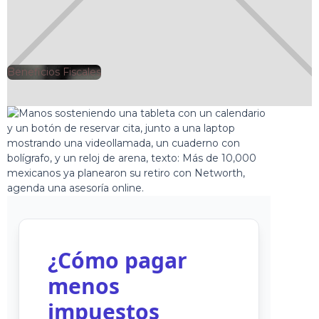
Beneficios Fiscales
🕘
Jorge Gutiérrez
2025-02-04
¿Cómo pagar
menos
impuestos