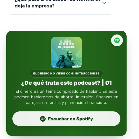
totalmente
deja la empresa?
libres de impuestos
GBM
Actinver
reasigna
Fintual
automáticamente
Principal
Sura
EL DINERO NO VIENE CON INSTRUCCIONES
¿De qué trata este podcast? | 01
Insignia Life
El dinero es un tema complicado de hablar... En este
podcast hablaremos de ahorro, inversión, finanzas en
parejas, en familia y planeación financiera.
Profuturo
Escuchar en Spotify