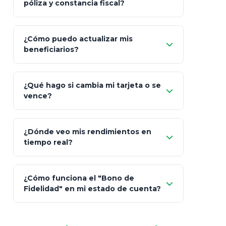
póliza y constancia fiscal?
¿Cómo puedo actualizar mis
"Mis Pólizas" > "Documentos"
beneficiarios?
¿Qué hago si cambia mi tarjeta o se
vence?
¿Dónde veo mis rendimientos en
"Link
tiempo real?
de Cobro Seguro"
¿Cómo funciona el "Bono de
Fidelidad" en mi estado de cuenta?