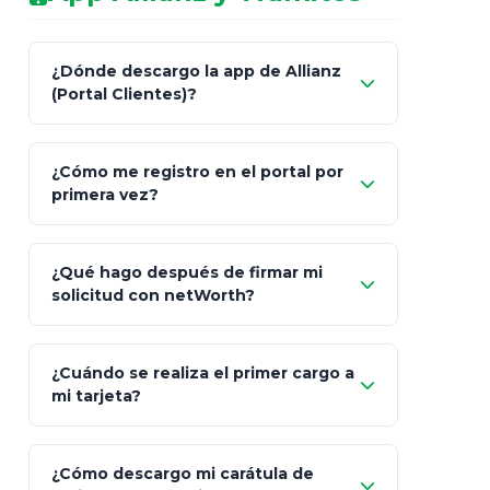
redes sociales.
Característica
netWorth (Certificado)
Ba
¿Dónde descargo la app de Allianz
(Portal Clientes)?
Asesoría
Personalizada y Continua
Gen
"Allianz
Fiscalidad
Estrategia Art. 151 / 93
Bás
¿Cómo me registro en el portal por
Client"
primera vez?
Inversión
S&P 500, ETFs Globales
Deu
Carta de
App Store (iOS)
Google Play
¿Qué hago después de firmar mi
Bienvenida
solicitud con netWorth?
"¿Aún no tienes cuenta?
Regístrate"
¡Relájate!
¿Cuándo se realiza el primer cargo a
mi tarjeta?
¿Cómo descargo mi carátula de