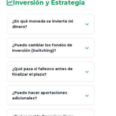
Inversión y Estrategia
¿En qué moneda se invierte mi
dinero?
Pesos (ajustados a
¿Puedo cambiar los fondos de
inflación), Dólares o Euros
inversión (Switching)?
¿Qué pasa si fallezco antes de
"Switching" (cambio de fondos)
finalizar el plazo?
¿Puedo hacer aportaciones
100% a tus
adicionales?
beneficiarios designados