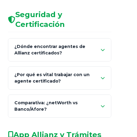
Seguridad y
Certificación
¿Dónde encontrar agentes de
Allianz certificados?
Comisión Nacional de
¿Por qué es vital trabajar con un
Seguros y Fianzas (CNSF)
agente certificado?
netWorth
Comparativa: ¿netWorth vs
consultor técnico
Banco/Afore?
legalmente facultado
No arriesgues tu
App Allianz y Trámites
patrimonio con asesores informales en